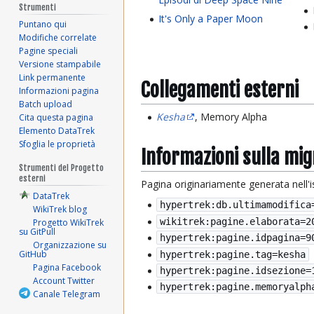
Strumenti
It's Only a Paper Moon
Puntano qui
Modifiche correlate
Pagine speciali
Versione stampabile
Link permanente
Collegamenti esterni
Informazioni pagina
Batch upload
Kesha
, Memory Alpha
Cita questa pagina
Elemento DataTrek
Sfoglia le proprietà
Informazioni sulla mi
Strumenti del Progetto
esterni
Pagina originariamente generata nell'
DataTrek
hypertrek:db.ultimamodifica
WikiTrek blog
wikitrek:pagine.elaborata=
2
Progetto WikiTrek
su GitPull
hypertrek:pagine.idpagina=9
Organizzazione su
GitHub
hypertrek:pagine.tag=kesha
Pagina Facebook
hypertrek:pagine.idsezione=
Account Twitter
hypertrek:pagine.memoryalph
Canale Telegram