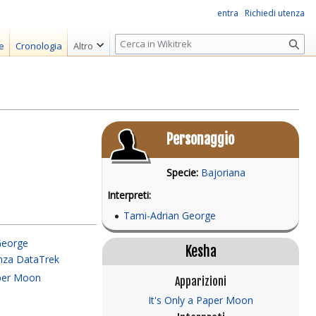
entra
Richiedi utenza
R
e
Cronologia
Altro
i
c
e
r
c
Personaggio
a
Specie:
Bajoriana
Interpreti:
Tami-Adrian George
George
Kesha
nza DataTrek
aper Moon
Apparizioni
It's Only a Paper Moon