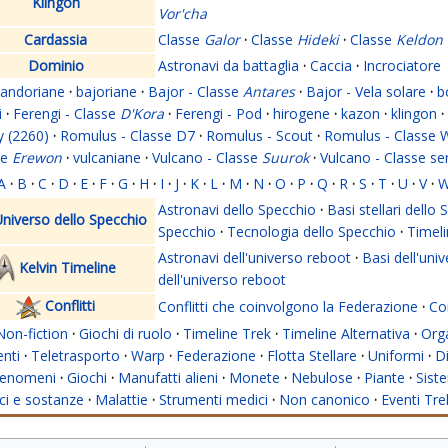
Klingon
Vor'cha
Cardassia
Classe
Galor
·
Classe
Hideki
·
Classe
Keldon
Dominio
Astronavi da battaglia
·
Caccia
·
Incrociatore
andoriane
·
bajoriane
·
Bajor - Classe
Antares
·
Bajor - Vela solare
·
b
i
·
Ferengi - Classe
D'Kora
·
Ferengi - Pod
·
hirogene
·
kazon
·
klingon
·
y (2260)
·
Romulus - Classe D7
·
Romulus - Scout
·
Romulus - Classe 
se
Erewon
·
vulcaniane
·
Vulcano - Classe
Suurok
·
Vulcano - Classe s
A
·
B
·
C
·
D
·
E
·
F
·
G
·
H
·
I
·
J
·
K
·
L
·
M
·
N
·
O
·
P
·
Q
·
R
·
S
·
T
·
U
·
V
·
Astronavi dello Specchio
·
Basi stellari dello
niverso dello Specchio
Specchio
·
Tecnologia dello Specchio
·
Timeli
Astronavi dell'universo reboot
·
Basi dell'uni
Kelvin Timeline
dell'universo reboot
Conflitti
Conflitti che coinvolgono la Federazione
·
Con
Non-fiction
·
Giochi di ruolo
·
Timeline Trek
·
Timeline Alternativa
·
Org
nti
·
Teletrasporto
·
Warp
·
Federazione
·
Flotta Stellare
·
Uniformi
·
Di
enomeni
·
Giochi
·
Manufatti alieni
·
Monete
·
Nebulose
·
Piante
·
Siste
i e sostanze
·
Malattie
·
Strumenti medici
·
Non canonico
·
Eventi Tre