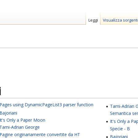
Leggi
Visualizza sorgent
i
Pages using DynamicPageList3 parser function
Tami-Adrian 
Bajoriani
Semantica se
It's Only a Paper Moon
It's Only a P
Tami-Adrian George
Specie - B
Pagine originariamente convertite da HT
Bajoriani