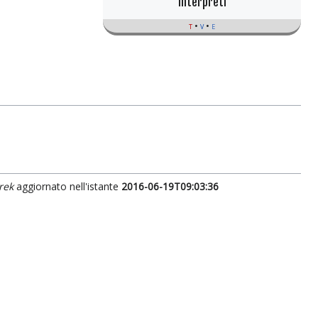
Interpreti
t
v
e
rek
aggiornato nell'istante
2016-06-19T09:03:36