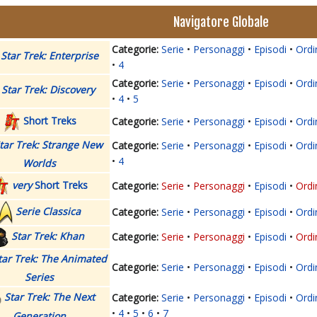
Navigatore Globale
Serie
Personaggi
Episodi
Ordi
Star Trek: Enterprise
4
Serie
Personaggi
Episodi
Ordi
Star Trek: Discovery
4
5
Short Treks
Serie
Personaggi
Episodi
Ordi
tar Trek: Strange New
Serie
Personaggi
Episodi
Ordi
4
Worlds
very
Short Treks
Serie
Personaggi
Episodi
Ordi
Serie Classica
Serie
Personaggi
Episodi
Ordi
Star Trek: Khan
Serie
Personaggi
Episodi
Ordi
tar Trek: The Animated
Serie
Personaggi
Episodi
Ordi
Series
Star Trek: The Next
Serie
Personaggi
Episodi
Ordi
4
5
6
7
Generation