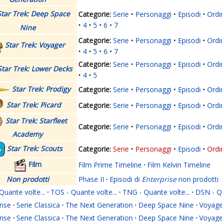
Star Trek: Deep Space
Serie
Personaggi
Episodi
Ordi
4
5
6
7
Nine
Serie
Personaggi
Episodi
Ordi
Star Trek: Voyager
4
5
6
7
Serie
Personaggi
Episodi
Ordi
Star Trek: Lower Decks
4
5
Star Trek: Prodigy
Serie
Personaggi
Episodi
Ordi
Star Trek: Picard
Serie
Personaggi
Episodi
Ordi
Star Trek: Starfleet
Serie
Personaggi
Episodi
Ordi
Academy
Star Trek: Scouts
Serie
Personaggi
Episodi
Ordi
Film
Film Prime Timeline
·
Film Kelvin Timeline
Non prodotti
Phase II
·
Episodi di
Enterprise
non prodotti
Quante volte...
·
TOS - Quante volte...
·
TNG - Quante volte...
·
DSN - Qu
rise
·
Serie Classica
·
The Next Generation
·
Deep Space Nine
·
Voyage
rise
·
Serie Classica
·
The Next Generation
·
Deep Space Nine
·
Voyage