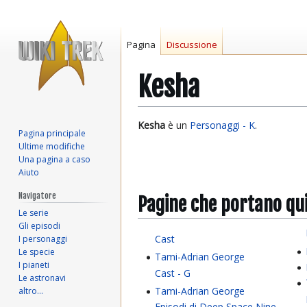
Pagina
Discussione
Kesha
Vai
Vai
Kesha
è un
Personaggi - K
.
Pagina principale
alla
alla
Ultime modifiche
navigazione
ricerca
Una pagina a caso
Aiuto
Navigatore
Pagine che portano qu
Le serie
Gli episodi
Cast
I personaggi
Le specie
Tami-Adrian George
I pianeti
Cast - G
Le astronavi
Tami-Adrian George
altro…
Episodi di Deep Space Nine