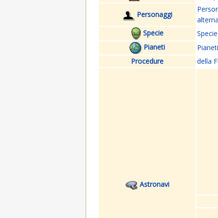
Perso
Personaggi
altern
Specie
Specie
Pianeti
Pianet
Procedure
della F
Astronavi