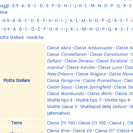
naggi
·
0-9
·
A
·
B
·
C
·
D
·
E
·
F
·
G
·
H
·
I
·
J
·
K
·
L
·
M
·
N
·
O
·
P
·
Q
·
R
·
S
ativa
·
0-9
·
A
·
B
·
C
·
D
·
E
·
F
·
G
·
H
·
I
·
J
·
K
·
L
·
M
·
N
·
O
·
P
·
Q
·
R
·
S
·
T
·
i
·
0-9
·
A
·
B
·
C
·
D
·
E
·
F
·
G
·
H
·
I
·
J
·
K
·
L
·
M
·
N
·
O
·
P
·
Q
·
R
·
S
·
T
·
lotta Stellare
·
mediche
Classe
Akira
·
Classe
Ambassador
·
Classe
A
Classe
Constellation
·
Classe
Constitution
·
Defiant
·
Classe
Deneva
·
Classe
Excelsior
·
C
Istanbul
·
Classe
Korolev
·
Classe
Luna
·
Cla
New Orleans
·
Classe
Niagara
·
Classe
Norw
Flotta Stellare
Classe
Peregrine
·
Classe
Prometheus
·
Cla
Classe
Soyuz
·
Classe
Springfield
·
Classe
St
Classe
Wambundu
·
Classe
Wells
·
Classe
Yo
Shuttle tipo 6
·
Shuttle tipo 7
·
Shuttle tipo 8
·
Shuttle classe II
·
Shuttlepod della
Defiant
·
S
(alternativa)
Terra
Classe DY-100
·
Classe DY-500
·
Classe J
·
Cl
Classe
B'rel
·
Classe
D5
·
Classe
D7
·
Classe
K