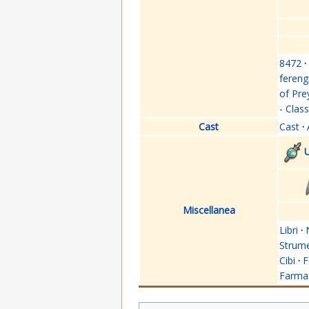
8472
·
fereng
of Pre
- Clas
Cast
Cast
·
U
Miscellanea
Libri
·
Strume
Cibi
·
F
Farmac