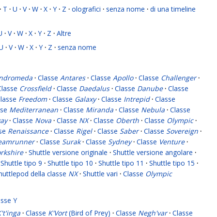
·
T
·
U
·
V
·
W
·
X
·
Y
·
Z
·
olografici
·
senza nome
·
di una timeline
U
·
V
·
W
·
X
·
Y
·
Z
·
Altre
U
·
V
·
W
·
X
·
Y
·
Z
·
senza nome
ndromeda
·
Classe
Antares
·
Classe
Apollo
·
Classe
Challenger
·
Classe
Crossfield
·
Classe
Daedalus
·
Classe
Danube
·
Classe
lasse
Freedom
·
Classe
Galaxy
·
Classe
Intrepid
·
Classe
sse
Mediterranean
·
Classe
Miranda
·
Classe
Nebula
·
Classe
ay
·
Classe
Nova
·
Classe
NX
·
Classe
Oberth
·
Classe
Olympic
·
sse
Renaissance
·
Classe
Rigel
·
Classe
Saber
·
Classe
Sovereign
·
eamrunner
·
Classe
Surak
·
Classe
Sydney
·
Classe
Venture
·
rkshire
·
Shuttle versione originale
·
Shuttle versione angolare
·
Shuttle tipo 9
·
Shuttle tipo 10
·
Shuttle tipo 11
·
Shuttle tipo 15
·
huttlepod della classe
NX
·
Shuttle vari
·
Classe
Olympic
asse Y
't'inga
·
Classe
K'Vort
(Bird of Prey)
·
Classe
Negh'var
·
Classe