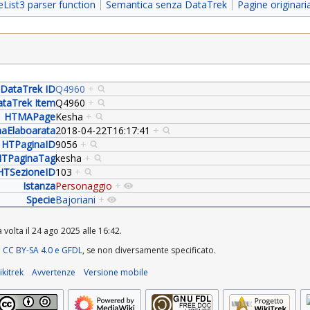
ist3 parser function
Semantica senza DataTrek
Pagine originar
DataTrek ID
Q4960
+
taTrek Item
Q4960
+
HTMAPage
Kesha
+
aElaboarata
2018-04-22T16:17:41
+
HTPaginaID
9056
+
TPaginaTag
kesha
+
HTSezioneID
103
+
Istanza
Personaggio
+
Specie
Bajoriani
+
 volta il 24 ago 2025 alle 16:42.
a
CC BY-SA 4.0 e GFDL
, se non diversamente specificato.
kitrek
Avvertenze
Versione mobile