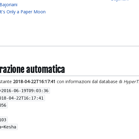
Bajoriani
It's Only a Paper Moon
grazione automatica
istante
2018-04-22T16:17:41
con informazioni dal database di
HyperT
=
2016-06-19T09:03:36
018-04-22T16:17:41
056
103
a=Kesha