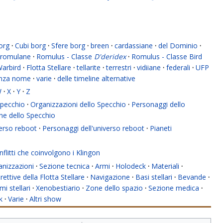
org
·
Cubi borg
·
Sfere borg
·
breen
·
cardassiane
·
del Dominio
·
romulane
·
Romulus - Classe
D'deridex
·
Romulus - Classe Bird
Warbird
·
Flotta Stellare
·
tellarite
·
terrestri
·
vidiiane
·
federali
·
UFP
enza nome
·
varie
·
delle timeline alternative
W
·
X
·
Y
·
Z
 Specchio
·
Organizzazioni dello Specchio
·
Personaggi dello
ne dello Specchio
verso reboot
·
Personaggi dell'universo reboot
·
Pianeti
flitti che coinvolgono i Klingon
anizzazioni
·
Sezione tecnica
·
Armi
·
Holodeck
·
Materiali
·
rettive della Flotta Stellare
·
Navigazione
·
Basi stellari
·
Bevande
·
mi stellari
·
Xenobestiario
·
Zone dello spazio
·
Sezione medica
·
k
·
Varie
·
Altri show