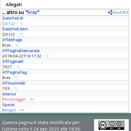
Allegati
... altro su "
Kras
"
Feed RDF
DataTrek ID
Q5122
+
DataTrek Item
Q5122
+
HTMAPage
Kras
+
HTPaginaElaboarata
2018-04-22T16:17:32
+
HTPaginaID
7027
+
HTPaginaTag
kras
+
HTSezioneID
103
+
Istanza
Personaggio
+
Specie
Klingon
+
Questa pagina è stata modificata per
l'ultima volta il 24 ago 2025 alle 18:36.