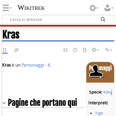
Wikitrek
Kras
Kras
è un
Personaggi - K
.
Personaggi
o
Specie:
Klingo
Pagine che portano qui
Interpreti:
Tige