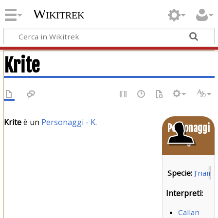
Wikitrek
Krite
Krite
è un
Personaggi - K
.
Personaggi
o
Specie:
J'naii
Interpreti:
Callan