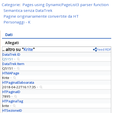
Categorie
:
Pages using DynamicPageList3 parser function
Semantica senza DataTrek
Pagine originariamente convertite da HT
Personaggi - K
Dati
Allegati
... altro su "
Krite
"
Feed RDF
DataTrek ID
Q5151
+
DataTrek Item
Q5151
+
HTMAPage
Krite
+
HTPaginaElaboarata
2018-04-22T16:17:35
+
HTPaginaID
7895
+
HTPaginaTag
krite
+
HTSezioneID