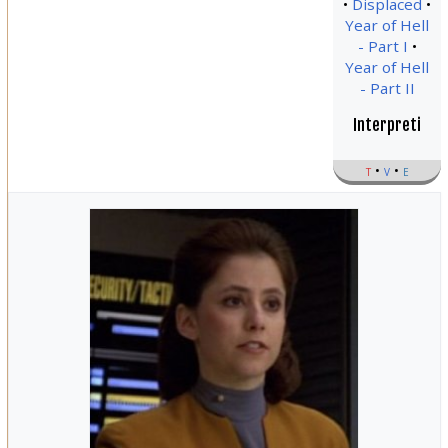
Displaced
Year of Hell
- Part I
Year of Hell
- Part II
Interpreti
t
v
e