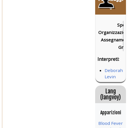
o
Speci
Organizzazion
Assegnament
Grad
Interpreti:
Deborah
Levin
Lang
(langvoy)
Apparizioni
Blood Fever