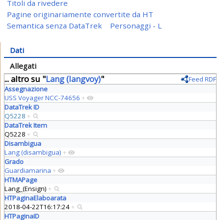
Titoli da rivedere
Pagine originariamente convertite da HT
Semantica senza DataTrek
Personaggi - L
Dati
Allegati
... altro su "
Lang (langvoy)
"
Feed RDF
Assegnazione
USS Voyager NCC-74656
+
DataTrek ID
Q5228
+
DataTrek Item
Q5228
+
Disambigua
Lang (disambigua)
+
Grado
Guardiamarina
+
HTMAPage
Lang_(Ensign)
+
HTPaginaElaboarata
2018-04-22T16:17:24
+
HTPaginaID