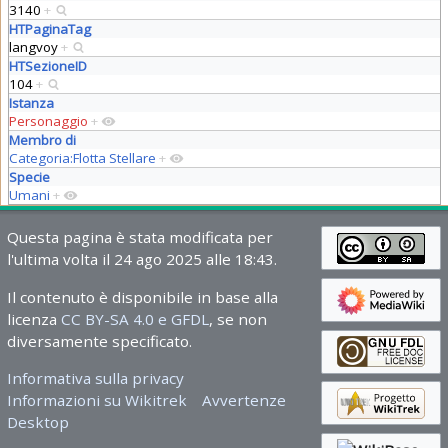
3140
+
HTPaginaTag
langvoy
+
HTSezioneID
104
+
Istanza
Personaggio
+
Membro di
Categoria:Flotta Stellare
+
Specie
Umani
+
Questa pagina è stata modificata per
l'ultima volta il 24 ago 2025 alle 18:43.
Il contenuto è disponibile in base alla
licenza
CC BY-SA 4.0 e GFDL
, se non
diversamente specificato.
Informativa sulla privacy
Informazioni su Wikitrek
Avvertenze
Desktop