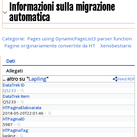
Informazioni sulla migrazione
automatica
Categorie
:
Pages using DynamicPageList3 parser function
Pagine originariamente convertite da HT
Xenobestiario
Dati
Allegati
... altro su "
Lapling
"
Feed RDF
DataTrek ID
Q5233
+
DataTrek Item
Q5233
+
HTPaginaElaboarata
2018-05-20T22:01:46
+
HTPaginaID
5987
+
HTPaginaTag
lapling
+