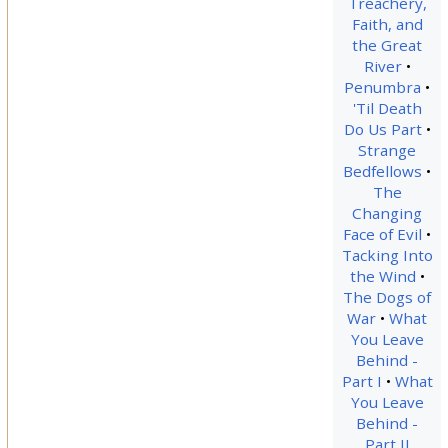
Treachery,
Faith, and
the Great
River
Penumbra
'Til Death
Do Us Part
Strange
Bedfellows
The
Changing
Face of Evil
Tacking Into
the Wind
The Dogs of
War
What
You Leave
Behind -
Part I
What
You Leave
Behind -
Part II