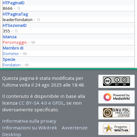
HTPaginaID
8666
+
HTPaginaTag
leaderfondatori
+
HTSezioneID
355
+
Istanza
Personaggio
+
Membro di
Dominio
+
Specie
Fondatori
+
Questa pagina è stata modificata per
l'ultima volta il 24 ago 2025 alle 18:48.
Il contenuto è disponibile in base alla
licenza
CC BY-SA 4.0 e GFDL
, se non
diversamente specificato.
Informativa sulla privacy
Informazioni su Wikitrek
Avvertenze
Desktop