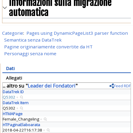
Informazioni sulla migrazione
automatica
Categorie
:
Pages using DynamicPageList3 parser function
Semantica senza DataTrek
Pagine originariamente convertite da HT
Personaggi senza nome
Dati
Allegati
... altro su "
Leader dei Fondatori
"
Feed RDF
DataTrek ID
Q5302
+
DataTrek Item
Q5302
+
HTMAPage
Female_Changeling
+
HTPaginaElaboarata
2018-04-22T16:17:38
+