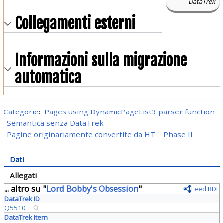
DataTrek
Collegamenti esterni
Informazioni sulla migrazione
automatica
Categorie
:
Pages using DynamicPageList3 parser function
Semantica senza DataTrek
Pagine originariamente convertite da HT
Phase II
Dati
Allegati
... altro su "
Lord Bobby's Obsession
"
Feed RDF
DataTrek ID
Q5510
+
DataTrek Item