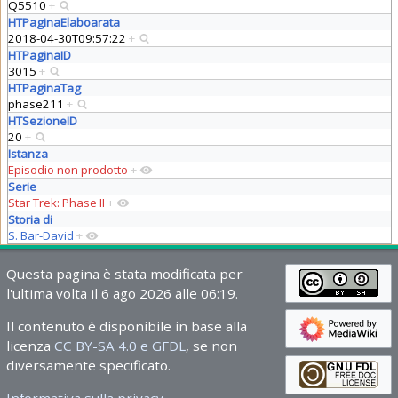
Q5510
+
HTPaginaElaboarata
2018-04-30T09:57:22
+
HTPaginaID
3015
+
HTPaginaTag
phase211
+
HTSezioneID
20
+
Istanza
Episodio non prodotto
+
Serie
Star Trek: Phase II
+
Storia di
S. Bar-David
+
Questa pagina è stata modificata per
l'ultima volta il 6 ago 2026 alle 06:19.
Il contenuto è disponibile in base alla
licenza
CC BY-SA 4.0 e GFDL
, se non
diversamente specificato.
Informativa sulla privacy