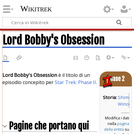
Wikitrek
Lord Bobby's Obsession
Lord Bobby's Obsession
è il titolo di un
Phase 2
episodio concepito per
Star Trek: Phase II
.
Storia:
Shimo
Wincel
Modifica i dati
Pagine che portano qui
nella
pagina
della entità
su