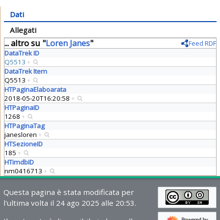
Dati
Allegati
... altro su "
Loren Janes
"
Feed RDF
DataTrek ID
Q5513
+
DataTrek Item
Q5513
+
HTPaginaElaboarata
2018-05-20T16:20:58
+
HTPaginaID
1268
+
HTPaginaTag
janesloren
+
HTSezioneID
185
+
HTimdbID
nm0416713
+
Questa pagina è stata modificata per
l'ultima volta il 24 ago 2025 alle 20:53.