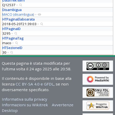
DataTrek Item
Q12537
+
Disambigua
MACO (disambigua)
+
HTPaginaElaboarata
2018-05-20T21:39:03
+
HTPaginaID
3295
+
HTPaginaTag
maco
+
HTSezioneID
30
+
Questa pagina è stata modificata per
l'ultima volta il 24 ago 2025 alle 20:58.
Il contenuto è disponibile in base alla
licenza
CC BY-SA 4.0 e GFDL
, se non
diversamente specificato.
Informativa sulla privacy
Informazioni su Wikitrek
Avvertenze
Desktop