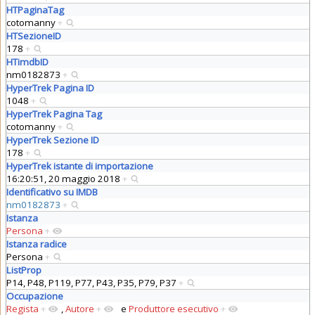
HTPaginaTag
cotomanny
+
HTSezioneID
178
+
HTimdbID
nm0182873
+
HyperTrek Pagina ID
1048
+
HyperTrek Pagina Tag
cotomanny
+
HyperTrek Sezione ID
178
+
HyperTrek istante di importazione
16:20:51, 20 maggio 2018
+
Identificativo su IMDB
nm0182873
+
Istanza
Persona
+
Istanza radice
Persona
+
ListProp
P14, P48, P119, P77, P43, P35, P79, P37
+
Occupazione
Regista
+
,
Autore
+
e
Produttore esecutivo
+