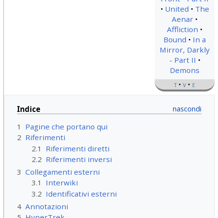
United
The
Aenar
Affliction
Bound
In a
Mirror, Darkly
- Part II
Demons
t
v
e
Indice
1
Pagine che portano qui
2
Riferimenti
2.1
Riferimenti diretti
2.2
Riferimenti inversi
3
Collegamenti esterni
3.1
Interwiki
3.2
Identificativi esterni
4
Annotazioni
5
HyperTrek