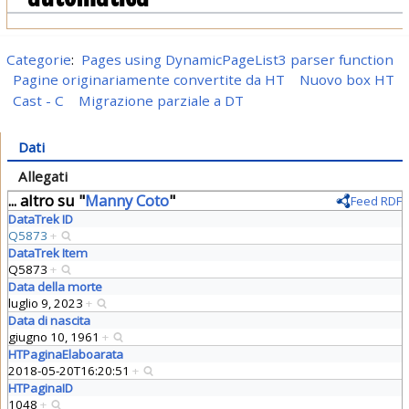
Categorie
:
Pages using DynamicPageList3 parser function
Pagine originariamente convertite da HT
Nuovo box HT
Cast - C
Migrazione parziale a DT
Dati
Allegati
... altro su "
Manny Coto
"
Feed RDF
DataTrek ID
Q5873
+
DataTrek Item
Q5873
+
Data della morte
luglio 9, 2023
+
Data di nascita
giugno 10, 1961
+
HTPaginaElaboarata
2018-05-20T16:20:51
+
HTPaginaID
1048
+