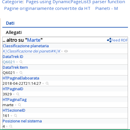
Categorie
:
Pages using DynamicPageList3 parser function
Pagine originariamente convertite da HT
Pianeti - M
Dati
Allegati
... altro su "
Marte
"
Feed RDF
Classificazione planetaria
K|Classificazione dei pianeti#K|K
+
DataTrek ID
Q6021
+
DataTrek Item
Q6021
+
HTPaginaElaboarata
2018-04-22T21:14:27
+
HTPaginaID
3929
+
HTPaginaTag
marte
+
HTSezioneID
161
+
Posizione nel sistema
4
+