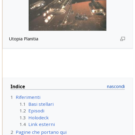
Utopia Planitia
Indice
1
Riferimenti
1.1
Basi stellari
1.2
Episodi
1.3
Holodeck
1.4
Link esterni
2
Pagine che portano qui