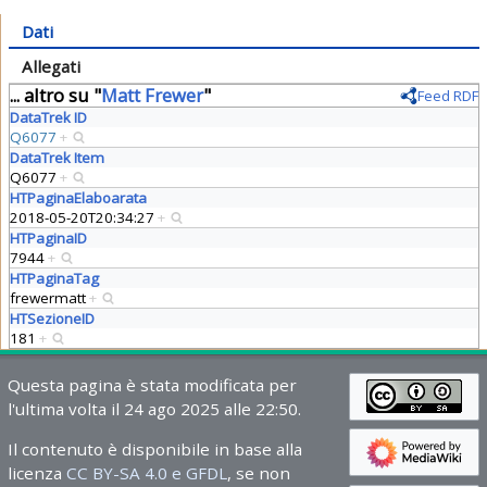
Dati
Allegati
... altro su "
Matt Frewer
"
Feed RDF
DataTrek ID
Q6077
+
DataTrek Item
Q6077
+
HTPaginaElaboarata
2018-05-20T20:34:27
+
HTPaginaID
7944
+
HTPaginaTag
frewermatt
+
HTSezioneID
181
+
Questa pagina è stata modificata per
l'ultima volta il 24 ago 2025 alle 22:50.
Il contenuto è disponibile in base alla
licenza
CC BY-SA 4.0 e GFDL
, se non