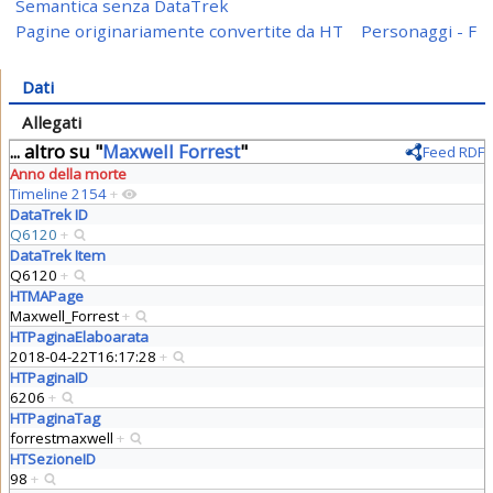
Semantica senza DataTrek
Pagine originariamente convertite da HT
Personaggi - F
Dati
Allegati
... altro su "
Maxwell Forrest
"
Feed RDF
Anno della morte
Timeline 2154
+
DataTrek ID
Q6120
+
DataTrek Item
Q6120
+
HTMAPage
Maxwell_Forrest
+
HTPaginaElaboarata
2018-04-22T16:17:28
+
HTPaginaID
6206
+
HTPaginaTag
forrestmaxwell
+
HTSezioneID
98
+