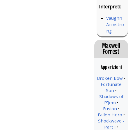
Interpreti:
Vaughn
Armstro
ng
Maxwell
Forrest
Apparizioni
Broken Bow
Fortunate
Son
Shadows of
P'Jem
Fusion
Fallen Hero
Shockwave -
Part I