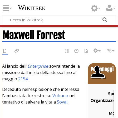
Wikitrek
Maxwell Forrest
Al lancio dell'
Enterprise
sovraintende la
Personaggi
missione dall'inizio della stessa fino al
o
maggio
2154
.
Deceduto nell'esplosione che interessa
Speci
l'ambasciata terrestre su
Vulcano
nel
Organizzazion
tentativo di salvare la vita a
Soval
.
Mort