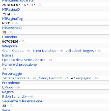
HTPaginaElaboarata
2018-04-07T16:50:17
+
HTPaginaID
2934
+
HTPaginaTag
tos31
+
HTSezioneID
18
+
HTimdbID
tt0708436
+
Interprete
Glenn Corbett
+
,
Elinor Donahue
+
e
Elizabeth Rogers
+
Istanza
Episodio della Serie Classica
+
Numero di produzione
31
+
Personaggio
Zefram Cochrane
+
,
Nancy Hedford
+
e
Compagno
+
Precedente
I, Mudd
+
Regista
Ralph Senensky
+
Sequenza di trasmissione
38
+
Serie