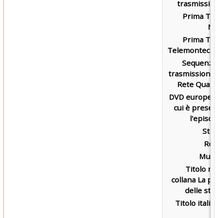
trasmission
Prima TV 
NB
Prima TV 
Telemontecarl
Sequenza 
trasmissione 
Rete Quattr
DVD europeo 
cui è presen
l'episod
Stor
Reg
Music
Titolo ne
collana La pi
delle stel
Titolo italia