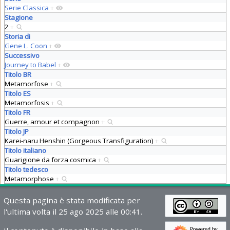
Serie Classica
+
Stagione
2
+
Storia di
Gene L. Coon
+
Successivo
Journey to Babel
+
Titolo BR
Metamorfose
+
Titolo ES
Metamorfosis
+
Titolo FR
Guerre, amour et compagnon
+
Titolo JP
Karei-naru Henshin (Gorgeous Transfiguration)
+
Titolo italiano
Guarigione da forza cosmica
+
Titolo tedesco
Metamorphose
+
Questa pagina è stata modificata per
l'ultima volta il 25 ago 2025 alle 00:41.