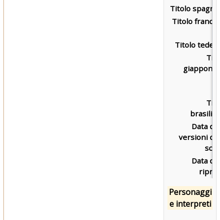
Titolo spagnol
Titolo france
Titolo tedes
Tit
giappones
Tit
brasilia
Data de
versioni de
scri
Data de
ripre
Personaggi
e interpreti