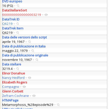
DVD europeo
16 (PG)
+
DataStellareSort
00000000000000003219
+
DataTrek ID
Q6219
+
DataTrek Item
Q6219
+
Data delle versioni dello script
aprile 19, 1967
+
Data di pubblicazione in Italia
maggio 22, 1979
+
Data di pubblicazione originale
novembre 10, 1967
+
Data stellare
3219.4
+
Elinor Donahue
Nancy Hedford
+
Elizabeth Rogers
Compagno
+
Glenn Corbett
Zefram Cochrane
+
HTMAPage
Metamorphosis_%28episode%29
+