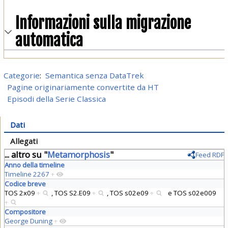
Informazioni sulla migrazione
automatica
Categorie
:
Semantica senza DataTrek
Pagine originariamente convertite da HT
Episodi della Serie Classica
Dati
Allegati
... altro su "
Metamorphosis
"
Feed RDF
Anno della timeline
Timeline 2267
+
Codice breve
TOS 2x09
+
,
TOS S2.E09
+
,
TOS s02e09
+
e
TOS s02e009
+
Compositore
George Duning
+