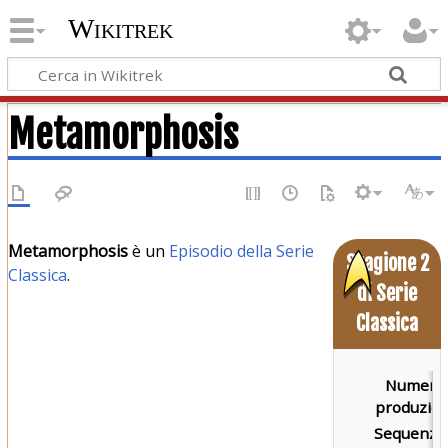
Wikitrek
Metamorphosis
Metamorphosis
è un
Episodio della Serie
Stagione 2
Classica
.
di Serie
Classica
Numero 
produzion
Sequenza 