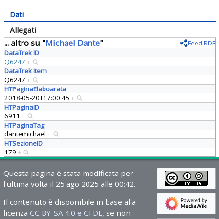
Dati
Allegati
... altro su "
Michael Dante
"
Feed RDF
DataTrek ID
Q6247
+
DataTrek Item
Q6247
+
HTPaginaElaboarata
2018-05-20T17:00:45
+
HTPaginaID
6911
+
HTPaginaTag
dantemichael
+
HTSezioneID
179
+
Questa pagina è stata modificata per
l'ultima volta il 25 ago 2025 alle 00:42.
Il contenuto è disponibile in base alla
licenza
CC BY-SA 4.0 e GFDL
, se non