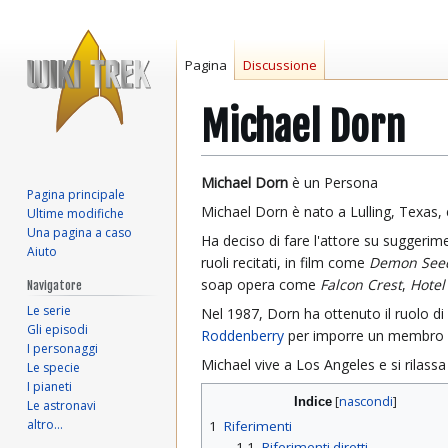
Pagina
Discussione
Michael Dorn
Vai
Vai
Michael Dorn
è un Persona
Pagina principale
alla
alla
Michael Dorn è nato a Lulling, Texas, 
Ultime modifiche
navigazione
ricerca
Una pagina a caso
Ha deciso di fare l'attore su sugger
Aiuto
ruoli recitati, in film come
Demon See
soap opera come
Falcon Crest
,
Hotel
Navigatore
Le serie
Nel 1987, Dorn ha ottenuto il ruolo di
Gli episodi
Roddenberry
per imporre un membro
I personaggi
Michael vive a Los Angeles e si rilassa
Le specie
I pianeti
Indice
Le astronavi
altro…
1
Riferimenti
1.1
Riferimenti diretti