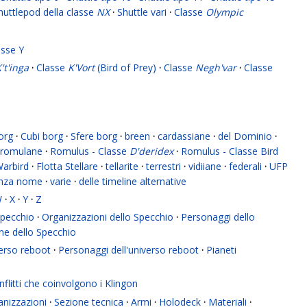
huttlepod della classe
NX
·
Shuttle vari
·
Classe
Olympic
asse Y
't'inga
·
Classe
K'Vort
(Bird of Prey)
·
Classe
Negh'var
·
Classe
org
·
Cubi borg
·
Sfere borg
·
breen
·
cardassiane
·
del Dominio
·
romulane
·
Romulus - Classe
D'deridex
·
Romulus - Classe Bird
Warbird
·
Flotta Stellare
·
tellarite
·
terrestri
·
vidiiane
·
federali
·
UFP
enza nome
·
varie
·
delle timeline alternative
W
·
X
·
Y
·
Z
 Specchio
·
Organizzazioni dello Specchio
·
Personaggi dello
ne dello Specchio
verso reboot
·
Personaggi dell'universo reboot
·
Pianeti
flitti che coinvolgono i Klingon
anizzazioni
·
Sezione tecnica
·
Armi
·
Holodeck
·
Materiali
·