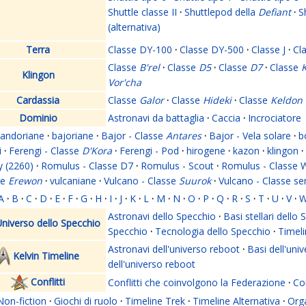
Shuttle classe II
·
Shuttlepod della
Defiant
·
S
(alternativa)
Terra
Classe DY-100
·
Classe DY-500
·
Classe J
·
Cl
Classe
B'rel
·
Classe
D5
·
Classe
D7
·
Classe
K
Klingon
Vor'cha
Cardassia
Classe
Galor
·
Classe
Hideki
·
Classe
Keldon
Dominio
Astronavi da battaglia
·
Caccia
·
Incrociatore
andoriane
·
bajoriane
·
Bajor - Classe
Antares
·
Bajor - Vela solare
·
b
i
·
Ferengi - Classe
D'Kora
·
Ferengi - Pod
·
hirogene
·
kazon
·
klingon
·
y (2260)
·
Romulus - Classe D7
·
Romulus - Scout
·
Romulus - Classe 
se
Erewon
·
vulcaniane
·
Vulcano - Classe
Suurok
·
Vulcano - Classe s
A
·
B
·
C
·
D
·
E
·
F
·
G
·
H
·
I
·
J
·
K
·
L
·
M
·
N
·
O
·
P
·
Q
·
R
·
S
·
T
·
U
·
V
·
Astronavi dello Specchio
·
Basi stellari dello
niverso dello Specchio
Specchio
·
Tecnologia dello Specchio
·
Timeli
Astronavi dell'universo reboot
·
Basi dell'uni
Kelvin Timeline
dell'universo reboot
Conflitti
Conflitti che coinvolgono la Federazione
·
Con
Non-fiction
·
Giochi di ruolo
·
Timeline Trek
·
Timeline Alternativa
·
Org