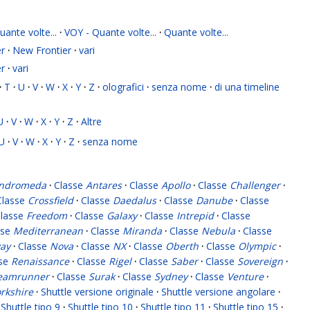
ante volte...
·
VOY - Quante volte...
·
Quante volte...
r
·
New Frontier
·
vari
r
·
vari
·
T
·
U
·
V
·
W
·
X
·
Y
·
Z
·
olografici
·
senza nome
·
di una timeline
U
·
V
·
W
·
X
·
Y
·
Z
·
Altre
U
·
V
·
W
·
X
·
Y
·
Z
·
senza nome
ndromeda
·
Classe
Antares
·
Classe
Apollo
·
Classe
Challenger
·
Classe
Crossfield
·
Classe
Daedalus
·
Classe
Danube
·
Classe
lasse
Freedom
·
Classe
Galaxy
·
Classe
Intrepid
·
Classe
sse
Mediterranean
·
Classe
Miranda
·
Classe
Nebula
·
Classe
ay
·
Classe
Nova
·
Classe
NX
·
Classe
Oberth
·
Classe
Olympic
·
sse
Renaissance
·
Classe
Rigel
·
Classe
Saber
·
Classe
Sovereign
·
eamrunner
·
Classe
Surak
·
Classe
Sydney
·
Classe
Venture
·
rkshire
·
Shuttle versione originale
·
Shuttle versione angolare
·
Shuttle tipo 9
·
Shuttle tipo 10
·
Shuttle tipo 11
·
Shuttle tipo 15
·