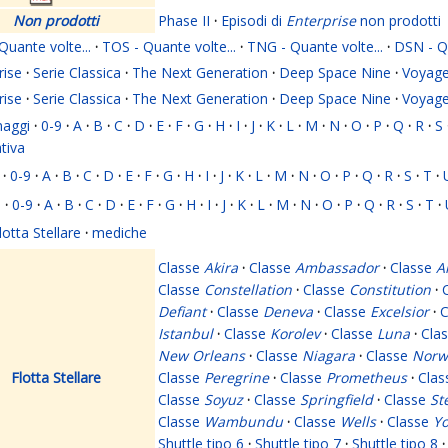
Non prodotti
Phase II
·
Episodi di
Enterprise
non prodotti
Quante volte...
·
TOS - Quante volte...
·
TNG - Quante volte...
·
DSN - Qu
rise
·
Serie Classica
·
The Next Generation
·
Deep Space Nine
·
Voyage
rise
·
Serie Classica
·
The Next Generation
·
Deep Space Nine
·
Voyage
naggi
·
0-9
·
A
·
B
·
C
·
D
·
E
·
F
·
G
·
H
·
I
·
J
·
K
·
L
·
M
·
N
·
O
·
P
·
Q
·
R
·
S
ativa
·
0-9
·
A
·
B
·
C
·
D
·
E
·
F
·
G
·
H
·
I
·
J
·
K
·
L
·
M
·
N
·
O
·
P
·
Q
·
R
·
S
·
T
·
i
·
0-9
·
A
·
B
·
C
·
D
·
E
·
F
·
G
·
H
·
I
·
J
·
K
·
L
·
M
·
N
·
O
·
P
·
Q
·
R
·
S
·
T
·
lotta Stellare
·
mediche
Classe
Akira
·
Classe
Ambassador
·
Classe
A
Classe
Constellation
·
Classe
Constitution
·
Defiant
·
Classe
Deneva
·
Classe
Excelsior
·
C
Istanbul
·
Classe
Korolev
·
Classe
Luna
·
Cla
New Orleans
·
Classe
Niagara
·
Classe
Norw
Flotta Stellare
Classe
Peregrine
·
Classe
Prometheus
·
Cla
Classe
Soyuz
·
Classe
Springfield
·
Classe
St
Classe
Wambundu
·
Classe
Wells
·
Classe
Yo
Shuttle tipo 6
·
Shuttle tipo 7
·
Shuttle tipo 8
·