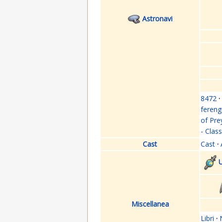
Astronavi
8472
·
fereng
of Pre
- Clas
Cast
Cast
·
U
Miscellanea
Libri
·