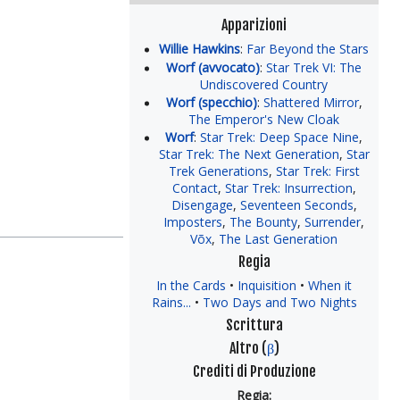
Apparizioni
Willie Hawkins
:
Far Beyond the Stars
Worf (avvocato)
:
Star Trek VI: The
Undiscovered Country
Worf (specchio)
:
Shattered Mirror
,
The Emperor's New Cloak
Worf
:
Star Trek: Deep Space Nine
,
Star Trek: The Next Generation
,
Star
Trek Generations
,
Star Trek: First
Contact
,
Star Trek: Insurrection
,
Disengage
,
Seventeen Seconds
,
Imposters
,
The Bounty
,
Surrender
,
Võx
,
The Last Generation
Regia
In the Cards
Inquisition
When it
Rains...
Two Days and Two Nights
Scrittura
Altro (
β
)
Crediti di Produzione
Regia: