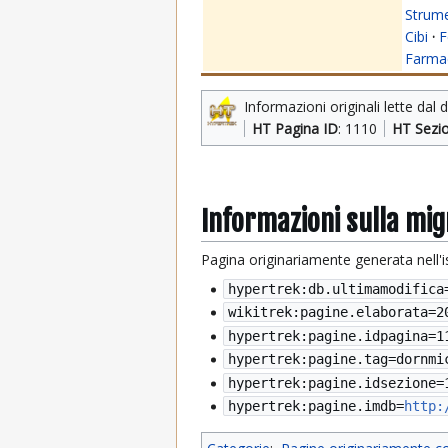
Strume
Cibi
·
F
Farmac
Informazioni originali lette dal 
HT Pagina ID
: 1110
HT Sezi
Informazioni sulla mi
Pagina originariamente generata nell'
hypertrek:db.ultimamodifica
wikitrek:pagine.elaborata=
2
hypertrek:pagine.idpagina=1
hypertrek:pagine.tag=dornmi
hypertrek:pagine.idsezione=
hypertrek:pagine.imdb=
http: