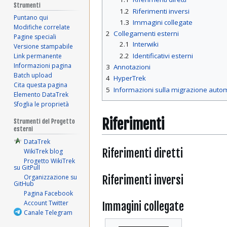
Strumenti
1.2
Riferimenti inversi
Puntano qui
1.3
Immagini collegate
Modifiche correlate
2
Collegamenti esterni
Pagine speciali
2.1
Interwiki
Versione stampabile
2.2
Identificativi esterni
Link permanente
Informazioni pagina
3
Annotazioni
Batch upload
4
HyperTrek
Cita questa pagina
5
Informazioni sulla migrazione auto
Elemento DataTrek
Sfoglia le proprietà
Riferimenti
Strumenti del Progetto
esterni
DataTrek
Riferimenti diretti
WikiTrek blog
Progetto WikiTrek
su GitPull
Riferimenti inversi
Organizzazione su
GitHub
Pagina Facebook
Account Twitter
Immagini collegate
Canale Telegram