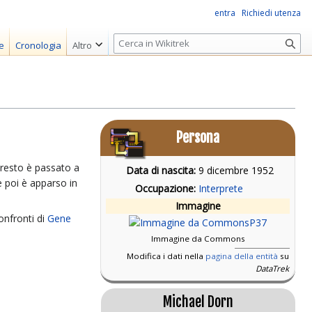
entra
Richiedi utenza
R
e
Cronologia
Altro
i
c
e
r
c
Persona
a
resto è passato a
Data di nascita:
9 dicembre 1952
e poi è apparso in
Occupazione:
Interprete
Immagine
onfronti di
Gene
Immagine da Commons
Modifica i dati nella
pagina della entità
su
DataTrek
Michael Dorn