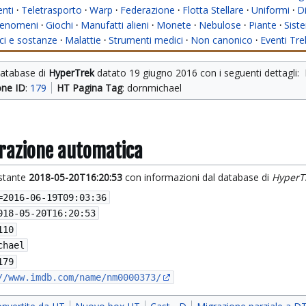
nti
·
Teletrasporto
·
Warp
·
Federazione
·
Flotta Stellare
·
Uniformi
·
Di
enomeni
·
Giochi
·
Manufatti alieni
·
Monete
·
Nebulose
·
Piante
·
Siste
i e sostanze
·
Malattie
·
Strumenti medici
·
Non canonico
·
Eventi Tre
database di 
HyperTrek
 datato 
19 giugno 2016
 con i seguenti dettagli: 
one ID
: 
179
HT Pagina Tag
: dornmichael
grazione automatica
istante
2018-05-20T16:20:53
con informazioni dal database di
HyperT
=
2016-06-19T09:03:36
018-05-20T16:20:53
110
chael
179
//www.imdb.com/name/nm0000373/