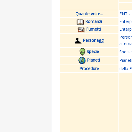
Quante volte...
ENT - 
Romanzi
Enterp
Fumetti
Enterp
Perso
Personaggi
altern
Specie
Specie
Pianeti
Pianet
Procedure
della F