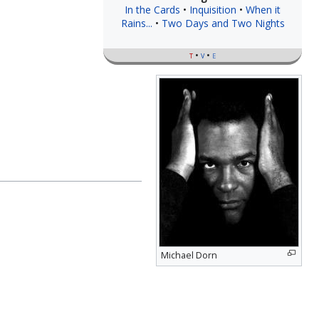
In the Cards
Inquisition
When it
Rains...
Two Days and Two Nights
t
v
e
Michael Dorn