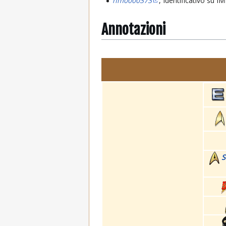
nm0000373
, Identificativo su 
Annotazioni
S