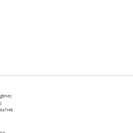
glese)
)
ataTrek