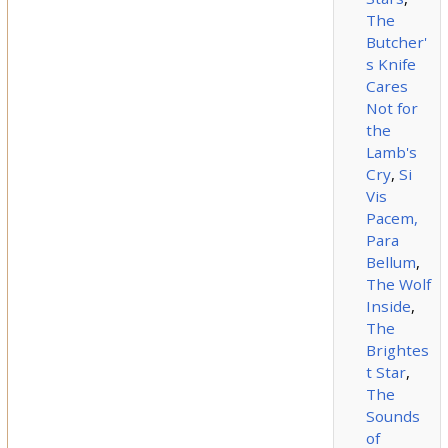
The
Butcher'
s Knife
Cares
Not for
the
Lamb's
Cry
,
Si
Vis
Pacem,
Para
Bellum
,
The Wolf
Inside
,
The
Brightes
t Star
,
The
Sounds
of