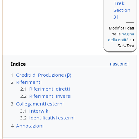
Trek:
Section
31
Modifica i dati
nella
pagina
della entità
su
DataTrek
Indice
1
Crediti di Produzione (β)
2
Riferimenti
2.1
Riferimenti diretti
2.2
Riferimenti inversi
3
Collegamenti esterni
3.1
Interwiki
3.2
Identificativi esterni
4
Annotazioni