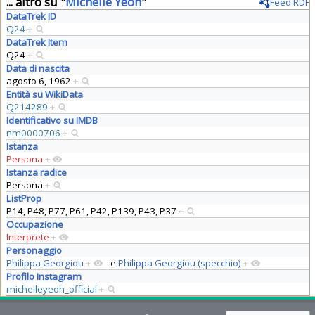
... altro su "
Michelle Yeoh
"
Feed RDF
DataTrek ID
Q24
+
DataTrek Item
Q24
+
Data di nascita
agosto 6, 1962
+
Entità su WikiData
Q214289
+
Identificativo su IMDB
nm0000706
+
Istanza
Persona
+
Istanza radice
Persona
+
ListProp
P14, P48, P77, P61, P42, P139, P43, P37
+
Occupazione
Interprete
+
Personaggio
Philippa Georgiou
+
e
Philippa Georgiou (specchio)
+
Profilo Instagram
michelleyeoh_official
+