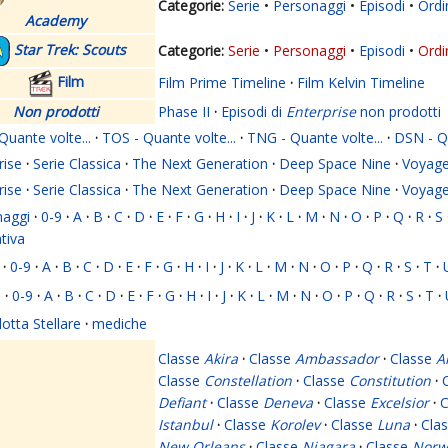
Serie
Personaggi
Episodi
Ordi
Academy
Star Trek: Scouts
Serie
Personaggi
Episodi
Ordi
Film
Film Prime Timeline
·
Film Kelvin Timeline
Non prodotti
Phase II
·
Episodi di
Enterprise
non prodotti
Quante volte...
·
TOS - Quante volte...
·
TNG - Quante volte...
·
DSN - Qu
rise
·
Serie Classica
·
The Next Generation
·
Deep Space Nine
·
Voyage
rise
·
Serie Classica
·
The Next Generation
·
Deep Space Nine
·
Voyage
naggi
·
0-9
·
A
·
B
·
C
·
D
·
E
·
F
·
G
·
H
·
I
·
J
·
K
·
L
·
M
·
N
·
O
·
P
·
Q
·
R
·
S
ativa
·
0-9
·
A
·
B
·
C
·
D
·
E
·
F
·
G
·
H
·
I
·
J
·
K
·
L
·
M
·
N
·
O
·
P
·
Q
·
R
·
S
·
T
·
i
·
0-9
·
A
·
B
·
C
·
D
·
E
·
F
·
G
·
H
·
I
·
J
·
K
·
L
·
M
·
N
·
O
·
P
·
Q
·
R
·
S
·
T
·
lotta Stellare
·
mediche
Classe
Akira
·
Classe
Ambassador
·
Classe
A
Classe
Constellation
·
Classe
Constitution
·
Defiant
·
Classe
Deneva
·
Classe
Excelsior
·
C
Istanbul
·
Classe
Korolev
·
Classe
Luna
·
Cla
New Orleans
·
Classe
Niagara
·
Classe
Norw