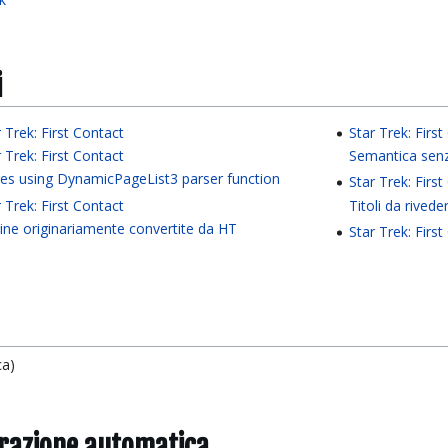
i
r Trek: First Contact
Star Trek: Firs
r Trek: First Contact
Semantica sen
es using DynamicPageList3 parser function
Star Trek: Firs
r Trek: First Contact
Titoli da rivede
ine originariamente convertite da HT
Star Trek: Firs
ca)
grazione automatica