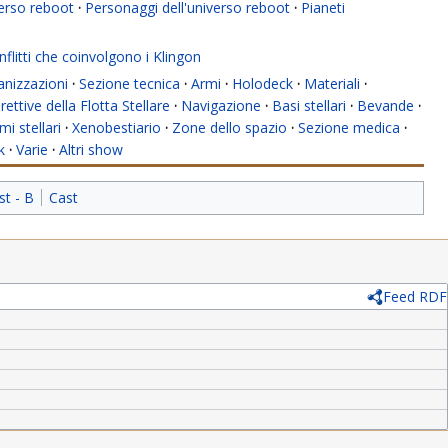
verso reboot
·
Personaggi dell'universo reboot
·
Pianeti
flitti che coinvolgono i Klingon
anizzazioni
·
Sezione tecnica
·
Armi
·
Holodeck
·
Materiali
·
rettive della Flotta Stellare
·
Navigazione
·
Basi stellari
·
Bevande
·
mi stellari
·
Xenobestiario
·
Zone dello spazio
·
Sezione medica
·
k
·
Varie
·
Altri show
st - B
Cast
Feed RDF