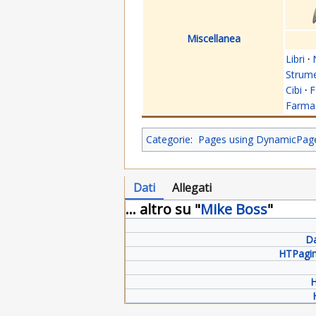
Miscellanea
Libri
·
Strume
Cibi
·
F
Farmac
Categorie
:
Pages using DynamicPageL
Dati
Allegati
... altro su "
Mike Boss
"
Da
HTPagin
H