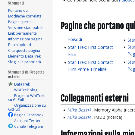
Strumenti
Puntano qui
Modifiche correlate
Pagine speciali
Pagine che portano qu
Versione stampabile
Link permanente
Episodi
Informazioni pagina
Sta
Batch upload
Sta
Star Trek: First Contact
Cita questa pagina
Pag
Film
Elemento DataTrek
Sta
Star Trek: First Contact
Sfoglia le proprietà
Pag
Film Prime Timeline
Strumenti del Progetto
esterni
DataTrek
WikiTrek blog
Progetto WikiTrek
Collegamenti esterni
su GitPull
Organizzazione su
GitHub
Mike Boss
, Memory Alpha (ricer
Pagina Facebook
Mike Boss
, IMDB (ricerca)
Account Twitter
Canale Telegram
Informazioni sulla mi