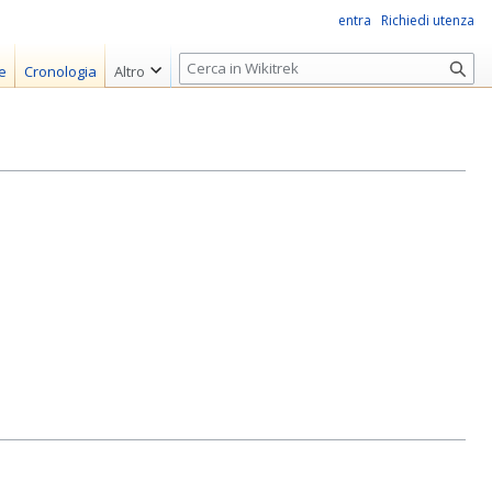
entra
Richiedi utenza
R
e
Cronologia
Altro
i
c
e
r
c
a