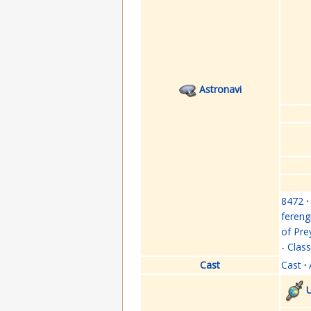
Astronavi
8472
·
fereng
of Pre
- Clas
Cast
Cast
·
U