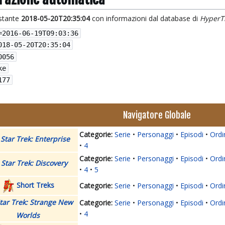
istante
2018-05-20T20:35:04
con informazioni dal database di
HyperT
=
2016-06-19T09:03:36
018-05-20T20:35:04
0056
ke
177
Navigatore Globale
Serie
Personaggi
Episodi
Ordi
Star Trek: Enterprise
4
Serie
Personaggi
Episodi
Ordi
Star Trek: Discovery
4
5
Short Treks
Serie
Personaggi
Episodi
Ordi
tar Trek: Strange New
Serie
Personaggi
Episodi
Ordi
4
Worlds