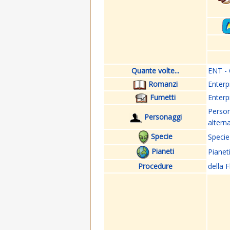
Quante volte...
ENT - 
Romanzi
Enterp
Fumetti
Enterp
Perso
Personaggi
altern
Specie
Specie
Pianeti
Pianet
Procedure
della F