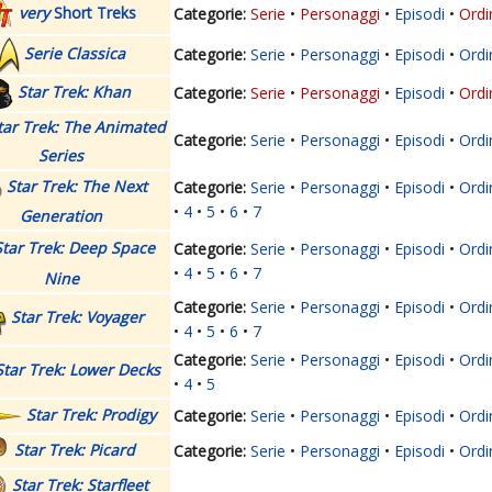
very
Short Treks
Serie
Personaggi
Episodi
Ordi
Serie Classica
Serie
Personaggi
Episodi
Ordi
Star Trek: Khan
Serie
Personaggi
Episodi
Ordi
tar Trek: The Animated
Serie
Personaggi
Episodi
Ordi
Series
Star Trek: The Next
Serie
Personaggi
Episodi
Ordi
4
5
6
7
Generation
Star Trek: Deep Space
Serie
Personaggi
Episodi
Ordi
4
5
6
7
Nine
Serie
Personaggi
Episodi
Ordi
Star Trek: Voyager
4
5
6
7
Serie
Personaggi
Episodi
Ordi
Star Trek: Lower Decks
4
5
Star Trek: Prodigy
Serie
Personaggi
Episodi
Ordi
Star Trek: Picard
Serie
Personaggi
Episodi
Ordi
Star Trek: Starfleet