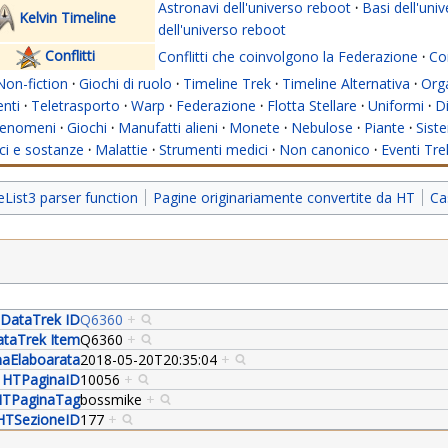
Astronavi dell'universo reboot
·
Basi dell'uni
Kelvin Timeline
dell'universo reboot
Conflitti
Conflitti che coinvolgono la Federazione
·
Con
Non-fiction
·
Giochi di ruolo
·
Timeline Trek
·
Timeline Alternativa
·
Org
nti
·
Teletrasporto
·
Warp
·
Federazione
·
Flotta Stellare
·
Uniformi
·
Di
enomeni
·
Giochi
·
Manufatti alieni
·
Monete
·
Nebulose
·
Piante
·
Siste
i e sostanze
·
Malattie
·
Strumenti medici
·
Non canonico
·
Eventi Tre
ist3 parser function
Pagine originariamente convertite da HT
Ca
DataTrek ID
Q6360
+
taTrek Item
Q6360
+
aElaboarata
2018-05-20T20:35:04
+
HTPaginaID
10056
+
TPaginaTag
bossmike
+
HTSezioneID
177
+