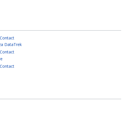
t Contact
za DataTrek
t Contact
re
t Contact