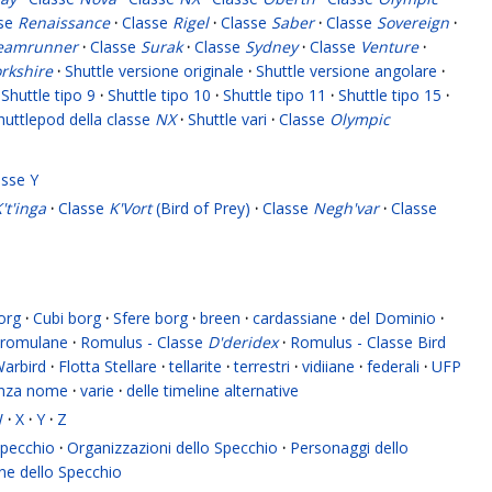
sse
Renaissance
·
Classe
Rigel
·
Classe
Saber
·
Classe
Sovereign
·
eamrunner
·
Classe
Surak
·
Classe
Sydney
·
Classe
Venture
·
rkshire
·
Shuttle versione originale
·
Shuttle versione angolare
·
Shuttle tipo 9
·
Shuttle tipo 10
·
Shuttle tipo 11
·
Shuttle tipo 15
·
huttlepod della classe
NX
·
Shuttle vari
·
Classe
Olympic
asse Y
't'inga
·
Classe
K'Vort
(Bird of Prey)
·
Classe
Negh'var
·
Classe
org
·
Cubi borg
·
Sfere borg
·
breen
·
cardassiane
·
del Dominio
·
romulane
·
Romulus - Classe
D'deridex
·
Romulus - Classe Bird
Warbird
·
Flotta Stellare
·
tellarite
·
terrestri
·
vidiiane
·
federali
·
UFP
enza nome
·
varie
·
delle timeline alternative
W
·
X
·
Y
·
Z
 Specchio
·
Organizzazioni dello Specchio
·
Personaggi dello
ne dello Specchio