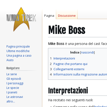
Pagina
Discussione
Mike Boss
Vai
Vai
Mike Boss
è una persona del cast fac
Pagina principale
alla
alla
Ultime modifiche
Indice
navigazione
ricerca
Una pagina a caso
1
Interpretazioni
Aiuto
2
Pagine che portano qui
Navigatore
3
Collegamenti esterni
Le serie
4
Informazioni sulla migrazione auto
Gli episodi
I personaggi
Le specie
Interpretazioni
I pianeti
Le astronavi
Ha recitato nei seguenti ruoli:
altro…
Comparsa nella scena dell'
holodec