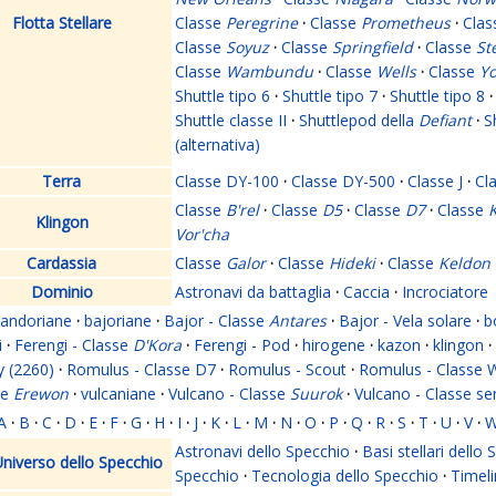
Flotta Stellare
Classe
Peregrine
·
Classe
Prometheus
·
Cla
Classe
Soyuz
·
Classe
Springfield
·
Classe
St
Classe
Wambundu
·
Classe
Wells
·
Classe
Yo
Shuttle tipo 6
·
Shuttle tipo 7
·
Shuttle tipo 8
·
Shuttle classe II
·
Shuttlepod della
Defiant
·
S
(alternativa)
Terra
Classe DY-100
·
Classe DY-500
·
Classe J
·
Cl
Classe
B'rel
·
Classe
D5
·
Classe
D7
·
Classe
K
Klingon
Vor'cha
Cardassia
Classe
Galor
·
Classe
Hideki
·
Classe
Keldon
Dominio
Astronavi da battaglia
·
Caccia
·
Incrociatore
andoriane
·
bajoriane
·
Bajor - Classe
Antares
·
Bajor - Vela solare
·
b
i
·
Ferengi - Classe
D'Kora
·
Ferengi - Pod
·
hirogene
·
kazon
·
klingon
·
y (2260)
·
Romulus - Classe D7
·
Romulus - Scout
·
Romulus - Classe 
se
Erewon
·
vulcaniane
·
Vulcano - Classe
Suurok
·
Vulcano - Classe s
A
·
B
·
C
·
D
·
E
·
F
·
G
·
H
·
I
·
J
·
K
·
L
·
M
·
N
·
O
·
P
·
Q
·
R
·
S
·
T
·
U
·
V
·
Astronavi dello Specchio
·
Basi stellari dello
niverso dello Specchio
Specchio
·
Tecnologia dello Specchio
·
Timeli