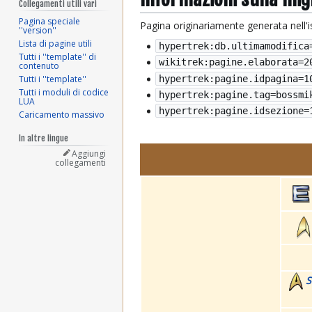
Collegamenti utili vari
Pagina speciale
Pagina originariamente generata nell'
''version''
Lista di pagine utili
hypertrek:db.ultimamodifica
Tutti i ''template'' di
wikitrek:pagine.elaborata=
2
contenuto
hypertrek:pagine.idpagina=1
Tutti i ''template''
Tutti i moduli di codice
hypertrek:pagine.tag=bossmi
LUA
hypertrek:pagine.idsezione=
Caricamento massivo
In altre lingue
Aggiungi
collegamenti
S