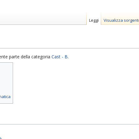
Leggi
Visualizza sorgent
ente parte della categoria
Cast - B
.
matica
k