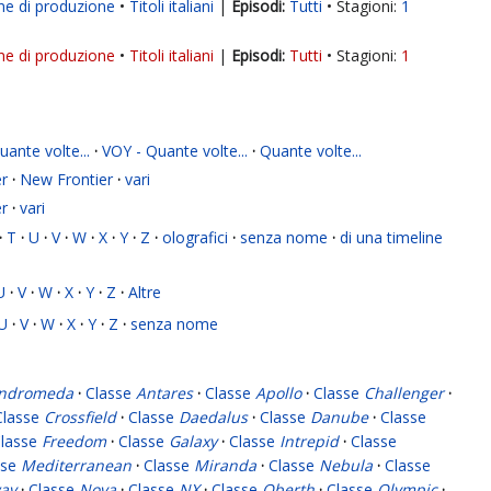
ne di produzione
Titoli italiani
|
Tutti
Stagioni:
1
ne di produzione
Titoli italiani
|
Tutti
Stagioni:
1
ante volte...
·
VOY - Quante volte...
·
Quante volte...
r
·
New Frontier
·
vari
r
·
vari
·
T
·
U
·
V
·
W
·
X
·
Y
·
Z
·
olografici
·
senza nome
·
di una timeline
U
·
V
·
W
·
X
·
Y
·
Z
·
Altre
U
·
V
·
W
·
X
·
Y
·
Z
·
senza nome
ndromeda
·
Classe
Antares
·
Classe
Apollo
·
Classe
Challenger
·
Classe
Crossfield
·
Classe
Daedalus
·
Classe
Danube
·
Classe
lasse
Freedom
·
Classe
Galaxy
·
Classe
Intrepid
·
Classe
sse
Mediterranean
·
Classe
Miranda
·
Classe
Nebula
·
Classe
ay
·
Classe
Nova
·
Classe
NX
·
Classe
Oberth
·
Classe
Olympic
·