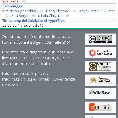
Interprete
+
Personaggio
Kira Nerys (specchio)
+
,
Iliana Ghemor
+
,
Kay 'Hunter K.C.' Eaton
+
,
Kira Nerys
+
e
Lola Chrystal
+
Timestamp del database di HyperTrek
00:00:00, 19 giugno 2016
+
Questa pagina è stata modificata per
l'ultima volta il 28 gen 2024 alle 21:47.
Il contenuto è disponibile in base alla
licenza
CC BY-SA 4.0 e GFDL
, se non
diversamente specificato.
Informativa sulla privacy
Informazioni su Wikitrek
Avvertenze
Desktop