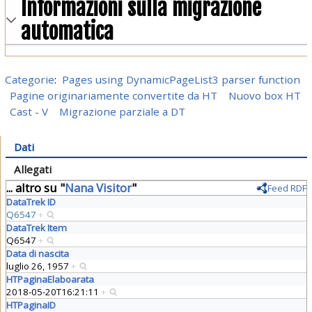
Informazioni sulla migrazione
automatica
Categorie
:
Pages using DynamicPageList3 parser function
Pagine originariamente convertite da HT
Nuovo box HT
Cast - V
Migrazione parziale a DT
Dati
Allegati
... altro su "
Nana Visitor
"
Feed RDF
DataTrek ID
Q6547
+
DataTrek Item
Q6547
+
Data di nascita
luglio 26, 1957
+
HTPaginaElaboarata
2018-05-20T16:21:11
+
HTPaginaID