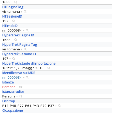
1688
+
HTPaginaTag
visitornana
+
HTSezioneID
197
+
HTimdbID
nm0000684
+
HyperTrek Pagina ID
1688
+
HyperTrek Pagina Tag
visitornana
+
HyperTrek Sezione ID
197
+
HyperTrek istante di importazione
16:21:11, 20 maggio 2018
+
Identificativo su IMDB
nm0000684
+
Istanza
Persona
+
Istanza radice
Persona
+
ListProp
P14, P48, P77, P61, P43, P79, P37
+
Occupazione