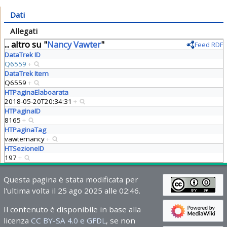
Dati
Allegati
... altro su "
Nancy Vawter
"
Feed RDF
DataTrek ID
Q6559
+
DataTrek Item
Q6559
+
HTPaginaElaboarata
2018-05-20T20:34:31
+
HTPaginaID
8165
+
HTPaginaTag
vawternancy
+
HTSezioneID
197
+
Questa pagina è stata modificata per
l'ultima volta il 25 ago 2025 alle 02:46.
Il contenuto è disponibile in base alla
licenza
CC BY-SA 4.0 e GFDL
, se non