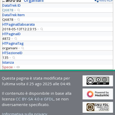
... altro su "
Organiani
"
Feed RDF
DataTrek ID
Q6878
+
DataTrek Item
Q6878
+
HTPaginaElaboarata
2018-05-13T12:23:15
+
HTPaginaID
4872
+
HTPaginaTag
organiani
+
HTSezioneID
135
+
Istanza
Specie
+
Questa pagina è stata modificata per
l'ultima volta il 25 ago 2025 alle 04:49.
Il contenuto è disponibile in base alla
licenza
CC BY-SA 4.0 e GFDL
, se non
diversamente specificato.
Informativa sulla privacy