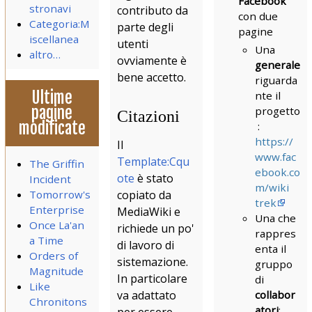
Facebook
stronavi
contributo da
con due
Categoria:M
parte degli
pagine
iscellanea
utenti
Una
altro…
ovviamente è
generale
bene accetto.
riguarda
Ultime
nte il
pagine
progetto
Citazioni
modificate
:
https://
Il
www.fac
Template:Cqu
The Griffin
ebook.co
ote
è stato
Incident
m/wiki
Tomorrow's
copiato da
trek
Enterprise
MediaWiki e
Una che
Once La'an
richiede un po'
rappres
a Time
di lavoro di
enta il
Orders of
sistemazione.
gruppo
Magnitude
In particolare
di
Like
collabor
va adattato
Chronitons
atori
: