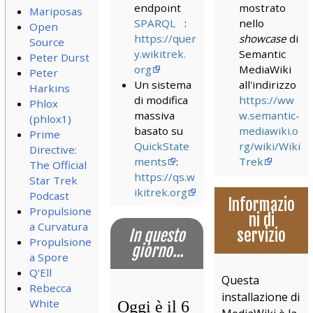
endpoint
mostrato
Mariposas
SPARQL
:
nello
Open
https://quer
showcase
di
Source
y.wikitrek.
Semantic
Peter Durst
org
MediaWiki
Peter
Un sistema
all'indirizzo
Harkins
di modifica
https://ww
Phlox
massiva
w.semantic-
(phlox1)
basato su
mediawiki.o
Prime
QuickState
rg/wiki/Wiki
Directive:
ments
:
Trek
The Official
https://qs.w
Star Trek
ikitrek.org
Podcast
Informazio
Propulsione
ni di
a Curvatura
In questo
servizio
Propulsione
giorno...
a Spore
Q'Ell
Questa
Rebecca
installazione di
White
Oggi è il 6