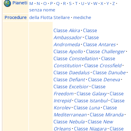
Pianeti
M
·
N
·
O
·
P
·
Q
·
R
·
S
·
T
·
U
·
V
·
W
·
X
·
Y
·
Z
·
senza nome
Procedure
della Flotta Stellare
·
mediche
Classe
Akira
·
Classe
Ambassador
·
Classe
Andromeda
·
Classe
Antares
·
Classe
Apollo
·
Classe
Challenger
·
Classe
Constellation
·
Classe
Constitution
·
Classe
Crossfield
·
Classe
Daedalus
·
Classe
Danube
·
Classe
Defiant
·
Classe
Deneva
·
Classe
Excelsior
·
Classe
Freedom
·
Classe
Galaxy
·
Classe
Intrepid
·
Classe
Istanbul
·
Classe
Korolev
·
Classe
Luna
·
Classe
Mediterranean
·
Classe
Miranda
·
Classe
Nebula
·
Classe
New
Orleans
·
Classe
Niagara
·
Classe