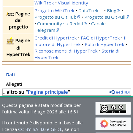
WikiTrek
Visual identity
Progetto WikiTrek
DataTrek
Blog
Pagine
Progetto su GitHub
Progetto su GitPull
del
Community su Reddit
Canale
progetto
Telegram
Credit di Hypertrek
FAQ di HyperTrek
Il
Pagine
motore di HyperTrek
Polo di HyperTrek
di
Riconoscimenti di HyperTrek
Storia di
HyperTrek
HyperTrek
Dati
Allegati
... altro su "
Pagina principale
"
Feed RDF
Questa pagina è stata modificata per
l'ultima volta il 6 ago 2026 alle 16:51.
Il contenuto è disponibile in base alla
licenza
CC BY-SA 4.0 e GFDL
, se non