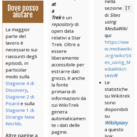
nella
at
Dove posso
sezione
IT
a
aiutare
di
Sites
Trek
è un
using
repository
di
MediaWiki
La maggior
open data
qui
parte del
relativi a Star
https://ww
lavoro è
Trek. Oltre a
w.mediawiki
necessario sui
essere
.org/wiki/Sit
riassunti degli
liberamente
es_using_M
episodi, in
accessibile per
ediaWiki/i
particolar
estrarre dati
t#W
modo sulla
grezzi, è anche
Le
Stagione 4 di
la fonte
statistiche
Discovery
,
primaria di
su Wikitrek
Stagione 2 di
informazioni da
sono
Picard
e sulla
cui WikiTrek
disponibili
Stagione 1 di
genera
su
Strange New
automaticamen
WikiApiary
Worlds
.
te i dati delle
a questo
pagine.
Altre pagine a
link: