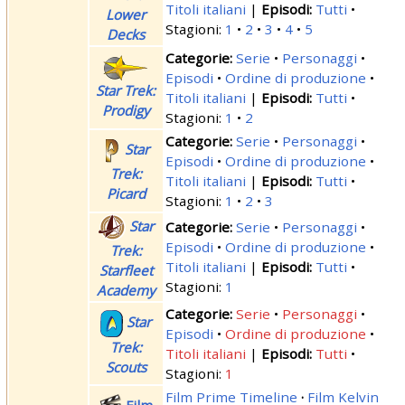
Titoli italiani
|
Tutti
Lower
Stagioni:
1
2
3
4
5
Decks
Serie
Personaggi
Episodi
Ordine di produzione
Star Trek:
Titoli italiani
|
Tutti
Prodigy
Stagioni:
1
2
Serie
Personaggi
Star
Episodi
Ordine di produzione
Trek:
Titoli italiani
|
Tutti
Picard
Stagioni:
1
2
3
Star
Serie
Personaggi
Episodi
Ordine di produzione
Trek:
Titoli italiani
|
Tutti
Starfleet
Stagioni:
1
Academy
Serie
Personaggi
Star
Episodi
Ordine di produzione
Trek:
Titoli italiani
|
Tutti
Scouts
Stagioni:
1
Film Prime Timeline
·
Film Kelvin
Film