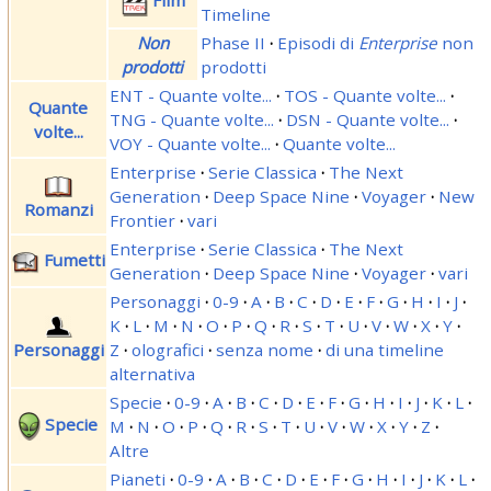
Timeline
Non
Phase II
·
Episodi di
Enterprise
non
prodotti
prodotti
ENT - Quante volte...
·
TOS - Quante volte...
·
Quante
TNG - Quante volte...
·
DSN - Quante volte...
·
volte...
VOY - Quante volte...
·
Quante volte...
Enterprise
·
Serie Classica
·
The Next
Generation
·
Deep Space Nine
·
Voyager
·
New
Romanzi
Frontier
·
vari
Enterprise
·
Serie Classica
·
The Next
Fumetti
Generation
·
Deep Space Nine
·
Voyager
·
vari
Personaggi
·
0-9
·
A
·
B
·
C
·
D
·
E
·
F
·
G
·
H
·
I
·
J
·
K
·
L
·
M
·
N
·
O
·
P
·
Q
·
R
·
S
·
T
·
U
·
V
·
W
·
X
·
Y
·
Personaggi
Z
·
olografici
·
senza nome
·
di una timeline
alternativa
Specie
·
0-9
·
A
·
B
·
C
·
D
·
E
·
F
·
G
·
H
·
I
·
J
·
K
·
L
·
Specie
M
·
N
·
O
·
P
·
Q
·
R
·
S
·
T
·
U
·
V
·
W
·
X
·
Y
·
Z
·
Altre
Pianeti
·
0-9
·
A
·
B
·
C
·
D
·
E
·
F
·
G
·
H
·
I
·
J
·
K
·
L
·