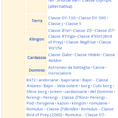
NX
·
Shuttle vari
·
Classe
Olympic
(alternativa)
Classe DY-100
·
Classe DY-500
·
Terra
Classe J
·
Classe Y
Classe
B'rel
·
Classe
D5
·
Classe
D7
·
Classe
K't'inga
·
Classe
K'Vort
(Bird
Klingon
of Prey)
·
Classe
Negh'var
·
Classe
Vor'cha
Classe
Galor
·
Classe
Hideki
·
Classe
Cardassia
Keldon
Astronavi da battaglia
·
Caccia
·
Dominio
Incrociatore
8472
·
andoriane
·
bajoriane
·
Bajor - Classe
Antares
·
Bajor - Vela solare
·
borg
·
Cubi borg
·
Sfere borg
·
breen
·
cardassiane
·
del Dominio
·
ferengi
·
Ferengi - Classe
D'Kora
·
Ferengi -
Pod
·
hirogene
·
kazon
·
klingon
·
romulane
·
Romulus - Classe
D'deridex
·
Romulus - Classe
Bird of Prey (2260)
·
Romulus - Classe D7
·