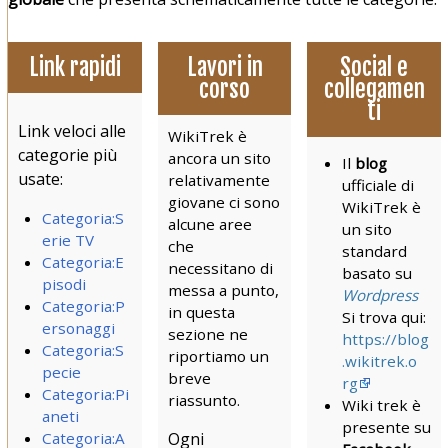
Link rapidi
Lavori in
Social e
corso
collegamen
ti
Link veloci alle
WikiTrek è
categorie più
ancora un sito
Il
blog
usate:
relativamente
ufficiale di
giovane ci sono
WikiTrek è
Categoria:S
alcune aree
un sito
erie TV
che
standard
Categoria:E
necessitano di
basato su
pisodi
messa a punto,
Wordpress
Categoria:P
in questa
Si trova qui:
ersonaggi
sezione ne
https://blog
Categoria:S
riportiamo un
.wikitrek.o
pecie
breve
rg
Categoria:Pi
riassunto.
Wiki trek è
aneti
presente su
Categoria:A
Ogni