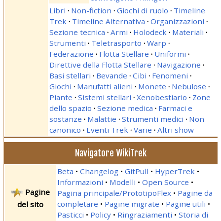
Libri
·
Non-fiction
·
Giochi di ruolo
·
Timeline
Trek
·
Timeline Alternativa
·
Organizzazioni
·
Sezione tecnica
·
Armi
·
Holodeck
·
Materiali
·
Strumenti
·
Teletrasporto
·
Warp
·
Federazione
·
Flotta Stellare
·
Uniformi
·
Direttive della Flotta Stellare
·
Navigazione
·
Basi stellari
·
Bevande
·
Cibi
·
Fenomeni
·
Giochi
·
Manufatti alieni
·
Monete
·
Nebulose
·
Piante
·
Sistemi stellari
·
Xenobestiario
·
Zone
dello spazio
·
Sezione medica
·
Farmaci e
sostanze
·
Malattie
·
Strumenti medici
·
Non
canonico
·
Eventi Trek
·
Varie
·
Altri show
Navigatore WikiTrek
Beta
Changelog
GitPull
HyperTrek
Informazioni
Modelli
Open Source
Pagine
Pagina principale/PrototipoFlex
Pagine da
completare
Pagine migrate
Pagine utili
del sito
Pasticci
Policy
Ringraziamenti
Storia di