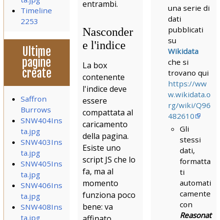
entrambi.
una serie di
Timeline
dati
2253
pubblicati
Nasconder
su
e l'indice
Ultime
Wikidata
pagine
che si
La box
create
trovano qui
contenente
https://ww
l'indice deve
w.wikidata.o
Saffron
essere
rg/wiki/Q96
Burrows
compattata al
482610
SNW404Ins
caricamento
Gli
ta.jpg
della pagina.
stessi
SNW403Ins
Esiste uno
dati,
ta.jpg
script JS che lo
formatta
SNW405Ins
fa, ma al
ti
ta.jpg
momento
automati
SNW406Ins
camente
funziona poco
ta.jpg
con
bene: va
SNW408Ins
Reasonat
ta.jpg
affinato.