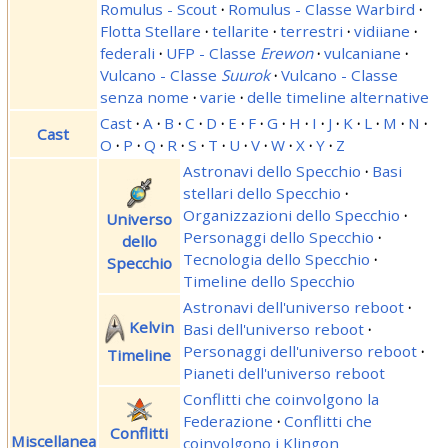
Romulus - Scout
·
Romulus - Classe Warbird
·
Flotta Stellare
·
tellarite
·
terrestri
·
vidiiane
·
federali
·
UFP - Classe
Erewon
·
vulcaniane
·
Vulcano - Classe
Suurok
·
Vulcano - Classe
senza nome
·
varie
·
delle timeline alternative
Cast
·
A
·
B
·
C
·
D
·
E
·
F
·
G
·
H
·
I
·
J
·
K
·
L
·
M
·
N
·
Cast
O
·
P
·
Q
·
R
·
S
·
T
·
U
·
V
·
W
·
X
·
Y
·
Z
Astronavi dello Specchio
·
Basi
stellari dello Specchio
·
Organizzazioni dello Specchio
·
Universo
Personaggi dello Specchio
·
dello
Tecnologia dello Specchio
·
Specchio
Timeline dello Specchio
Astronavi dell'universo reboot
·
Kelvin
Basi dell'universo reboot
·
Personaggi dell'universo reboot
·
Timeline
Pianeti dell'universo reboot
Conflitti che coinvolgono la
Federazione
·
Conflitti che
Conflitti
Miscellanea
coinvolgono i Klingon