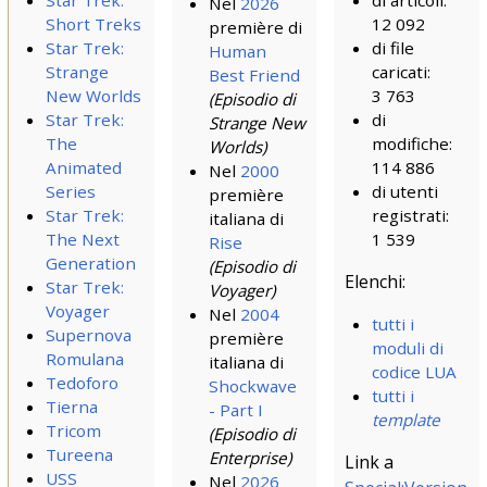
di articoli:
Nel
2026
Short Treks
12 092
première di
Star Trek:
di file
Human
Strange
caricati:
Best Friend
New Worlds
3 763
(Episodio di
Star Trek:
di
Strange New
The
modifiche:
Worlds)
Animated
114 886
Nel
2000
Series
di utenti
première
Star Trek:
registrati:
italiana di
The Next
1 539
Rise
Generation
(Episodio di
Elenchi:
Star Trek:
Voyager)
Voyager
Nel
2004
tutti i
Supernova
première
moduli di
Romulana
italiana di
codice LUA
Tedoforo
Shockwave
tutti i
Tierna
- Part I
template
Tricom
(Episodio di
Tureena
Enterprise)
Link a
USS
Nel
2026