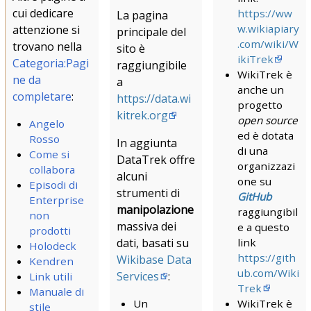
cui dedicare
https://ww
La pagina
w.wikiapiary
attenzione si
principale del
.com/wiki/W
trovano nella
sito è
ikiTrek
Categoria:Pagi
raggiungibile
WikiTrek è
ne da
a
anche un
completare
:
https://data.wi
progetto
kitrek.org
open source
Angelo
ed è dotata
Rosso
In aggiunta
di una
Come si
DataTrek offre
organizzazi
collabora
alcuni
one su
Episodi di
strumenti di
GitHub
Enterprise
manipolazione
raggiungibil
non
massiva dei
e a questo
prodotti
dati, basati su
link
Holodeck
https://gith
Wikibase Data
Kendren
ub.com/Wiki
Services
:
Link utili
Trek
Manuale di
Un
WikiTrek è
stile