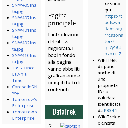
or
sono
SNW409Ins
qui:
ta.jpg
Pagina
https://t
SNW407Ins
principale
ools.wm
ta.jpg
flabs.org
SNW401Ins
L'introduzione
/reasona
ta.jpg
del sito va
tor/?
SNW402Ins
q=Q964
migliorata. I
ta.jpg
82610
box in fondo
SNW410Ins
WikiTrek
ta.jpg
alla pagina
dispone
139 - Once
vanno abbelliti
anche di
La'An a
graficamente e
una
Time
riempiti tutti di
proprietà
CaroselloSN
contenuti.
ID su
W4
Wikidata
Tomorrow’s
identificata
Enterprise
da
P8344
DataTrek
Tomorrow's
WikiTrek è
Enterprise
elencata
D