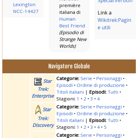
Special:Version
Lexington
première
NCC-14427
italiana di
Link a
Human
Wikitrek:Pagin
Best Friend
e utili
(Episodio di
Strange New
Worlds)
Navigatore Globale
Serie
Personaggi
Star
Episodi
Ordine di produzione
Trek:
Titoli italiani
|
Tutti
Enterprise
Stagioni:
1
2
3
4
Serie
Personaggi
Star
Episodi
Ordine di produzione
Trek:
Titoli italiani
|
Tutti
Discovery
Stagioni:
1
2
3
4
5
Serie
Personaggi