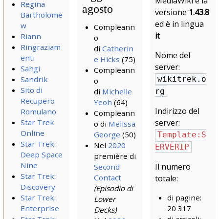
MediaWiki è la
Regina
agosto
versione
1.43.8
Bartholome
ed è in lingua
w
Compleann
it
Riann
o
Ringraziam
di
Catherin
Nome del
enti
e Hicks
(75)
server:
Sahgi
Compleann
Sandrik
wikitrek.o
o
Sito di
di
Michelle
rg
Recupero
Yeoh
(64)
Indirizzo del
Romulano
Compleann
Star Trek
server:
o di
Melissa
Online
George
(50)
Template:S
Star Trek:
Nel
2020
ERVERIP
Deep Space
première di
Nine
Il numero
Second
Star Trek:
Contact
totale:
Discovery
(Episodio di
Star Trek:
di pagine:
Lower
Enterprise
20 317
Decks)
Star Trek: