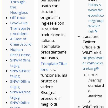
per essere
Through
https://
usato con
the
www.fac
citazioni
Hourglass
ebook.co
originali in
Off-Hour
m/group
Level-Five
inglese e con
s/wikit
Transporte
la relativa
rek
r Accident
traduzione in
L'account
A Case of
italiano.
Twitter
Chiaroscuro
Il template
ufficiale di
Human
precedenteme
WikiTrek è:
Best Friend
https://twitt
nte usato,
SNW410Ins
er.com/wiki
Template:Citaz
ta.jpg
trekorg
ione
, era
SNW409Ins
Il suo
funzionale, ma
ta.jpg
hashtag
brutto da
SNW408Ins
standard
ta.jpg
vedere.
è
SNW407Ins
Bisogna
#wikitre
ta.jpg
prendere il
k
SNW406Ins
meglio di
WikiTrek ha
ta.jpg