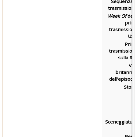
Sequenza d
trasmissione
Week Of
dell
prim
trasmission
USA
Prim
trasmission
sulla RAI
VH
britannic
dell'episodio
Storia
Sceneggiatura
Regia