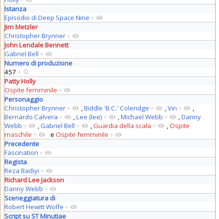
Istanza
Episodio di Deep Space Nine
+
Jim Metzler
Christopher Brynner
+
John Lendale Bennett
Gabriel Bell
+
Numero di produzione
457
+
Patty Holly
Ospite femminile
+
Personaggio
Christopher Brynner
+
,
Biddle 'B.C.' Coleridge
+
,
Vin
+
,
Bernardo Calvera
+
,
Lee (lee)
+
,
Michael Webb
+
,
Danny
Webb
+
,
Gabriel Bell
+
,
Guardia della scala
+
,
Ospite
maschile
+
e
Ospite femminile
+
Precedente
Fascination
+
Regista
Reza Badiyi
+
Richard Lee Jackson
Danny Webb
+
Sceneggiatura di
Robert Hewitt Wolfe
+
Script su ST Minutiae