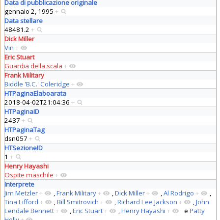
Data di pubblicazione originale
gennaio 2, 1995
+
Data stellare
48481.2
+
Dick Miller
Vin
+
Eric Stuart
Guardia della scala
+
Frank Military
Biddle 'B.C.' Coleridge
+
HTPaginaElaboarata
2018-04-02T21:04:36
+
HTPaginaID
2437
+
HTPaginaTag
dsn057
+
HTSezioneID
1
+
Henry Hayashi
Ospite maschile
+
Interprete
Jim Metzler
+
,
Frank Military
+
,
Dick Miller
+
,
Al Rodrigo
+
,
Tina Lifford
+
,
Bill Smitrovich
+
,
Richard Lee Jackson
+
,
John
Lendale Bennett
+
,
Eric Stuart
+
,
Henry Hayashi
+
e
Patty
Holly
+