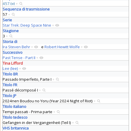
457.txt
+
Sequenza di trasmissione
57
+
Serie
Star Trek: Deep Space Nine
+
Stagione
3
+
Storia di
Ira Steven Behr
+
e
Robert Hewitt Wolfe
+
Successivo
Past Tense - Part II
+
Tina Lifford
Lee (lee)
+
Titolo BR
Passado Imperfeito, Parte I
+
Titolo FR
Passé décomposé I
+
Titolo JP
2024nen Boudou no Yoru (Year 2024 Night of Riot)
+
Titolo italiano
Tempi passati - Prima parte
+
Titolo tedesco
Gefangen in der Vergangenheit (Teil I)
+
VHS britannica