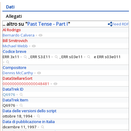
Dati
Allegati
... altro su "
Past Tense - Part I
"
Feed RDF
Al Rodrigo
Bernardo Calvera
+
Bill Smitrovich
Michael Webb
+
Codice breve
ERR 3x11
+
,
ERR S3.E11
+
,
ERR s03e11
+
e
ERR s03e011
+
Compositore
Dennis McCarthy
+
DataStellareSort
00000000000000048481
+
DataTrek ID
Q6976
+
DataTrek Item
Q6976
+
Data delle versioni dello script
ottobre 18, 1994
+
Data di pubblicazione in Italia
dicembre 11, 1997
+