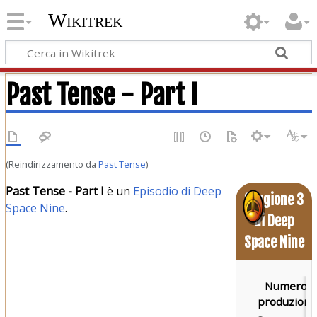
Wikitrek
Past Tense - Part I
(Reindirizzamento da
Past Tense
)
Past Tense - Part I
è un
Episodio di Deep
Stagione 3
Space Nine
.
di Deep
Space Nine
Numero d
produzione