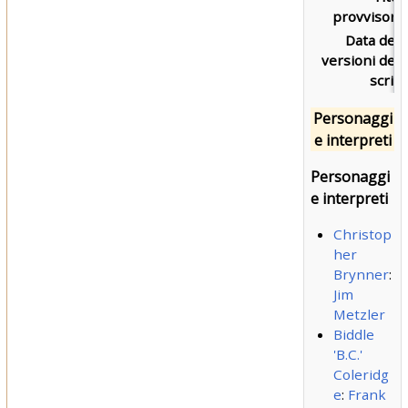
provvisorio
Data dell
versioni dell
script
Personaggi
e interpreti
Personaggi
e interpreti
Christop
her
Brynner
:
Jim
Metzler
Biddle
'B.C.'
Coleridg
e
:
Frank