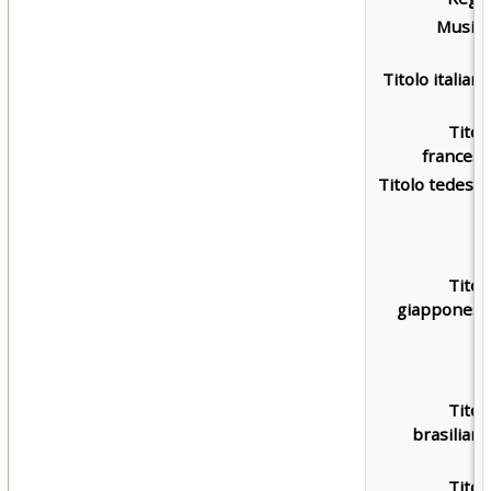
Musica
Titolo italiano
Titol
francese
Titolo tedesco
Titol
giapponese
Titol
brasiliano
Titol