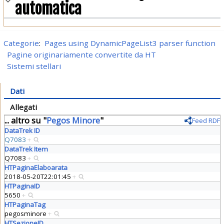
automatica
Categorie
:
Pages using DynamicPageList3 parser function
Pagine originariamente convertite da HT
Sistemi stellari
Dati
Allegati
... altro su "
Pegos Minore
"
Feed RDF
DataTrek ID
Q7083
+
DataTrek Item
Q7083
+
HTPaginaElaboarata
2018-05-20T22:01:45
+
HTPaginaID
5650
+
HTPaginaTag
pegosminore
+
HTSezioneID