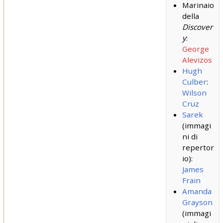
Marinaio
della
Discover
y
:
George
Alevizos
Hugh
Culber
:
Wilson
Cruz
Sarek
(immagi
ni di
repertor
io):
James
Frain
Amanda
Grayson
(immagi