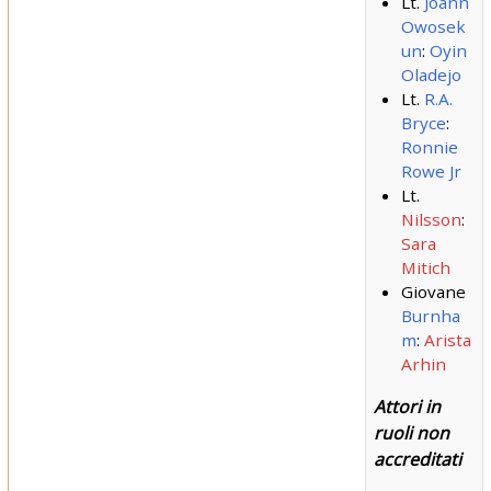
Lt.
Joann
Owosek
un
:
Oyin
Oladejo
Lt.
R.A.
Bryce
:
Ronnie
Rowe Jr
Lt.
Nilsson
:
Sara
Mitich
Giovane
Burnha
m
:
Arista
Arhin
Attori in
ruoli non
accreditati