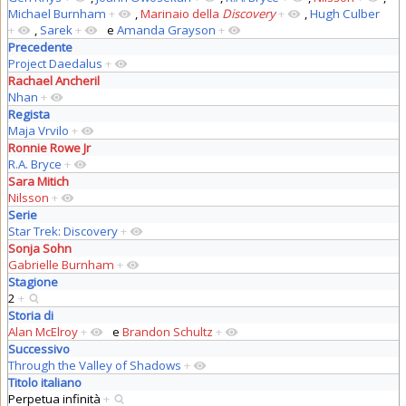
Michael Burnham
+
,
Marinaio della
Discovery
+
,
Hugh Culber
+
,
Sarek
+
e
Amanda Grayson
+
Precedente
Project Daedalus
+
Rachael Ancheril
Nhan
+
Regista
Maja Vrvilo
+
Ronnie Rowe Jr
R.A. Bryce
+
Sara Mitich
Nilsson
+
Serie
Star Trek: Discovery
+
Sonja Sohn
Gabrielle Burnham
+
Stagione
2
+
Storia di
Alan McElroy
+
e
Brandon Schultz
+
Successivo
Through the Valley of Shadows
+
Titolo italiano
Perpetua infinità
+