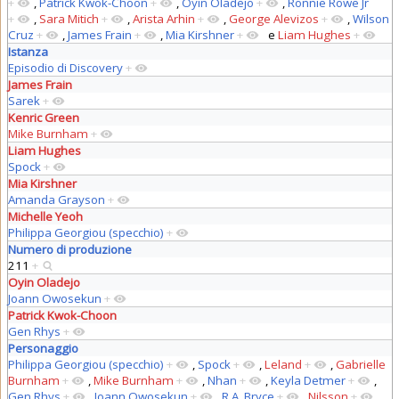
+
,
Patrick Kwok-Choon
+
,
Oyin Oladejo
+
,
Ronnie Rowe Jr
+
,
Sara Mitich
+
,
Arista Arhin
+
,
George Alevizos
+
,
Wilson
Cruz
+
,
James Frain
+
,
Mia Kirshner
+
e
Liam Hughes
+
Istanza
Episodio di Discovery
+
James Frain
Sarek
+
Kenric Green
Mike Burnham
+
Liam Hughes
Spock
+
Mia Kirshner
Amanda Grayson
+
Michelle Yeoh
Philippa Georgiou (specchio)
+
Numero di produzione
211
+
Oyin Oladejo
Joann Owosekun
+
Patrick Kwok-Choon
Gen Rhys
+
Personaggio
Philippa Georgiou (specchio)
+
,
Spock
+
,
Leland
+
,
Gabrielle
Burnham
+
,
Mike Burnham
+
,
Nhan
+
,
Keyla Detmer
+
,
Gen Rhys
+
,
Joann Owosekun
+
,
R.A. Bryce
+
,
Nilsson
+
,