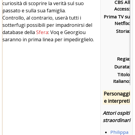
CBS All
m
curiosità di scoprire la verità sul suo
Access:
passato e sulla sua famiglia.
Prima TV su
v
Controllo, al contrario, userà tutti i
Netflix:
m
sotterfugi possibili per impadronirsi del
Storia:
database della
Sfera
: Voq e Georgiou
saranno in prima linea per impedirglielo.
Regia:
M
Durata:
4
Titolo
P
italiano:
i
Personaggi
e interpreti
Attori ospiti
straordinari
Philippa