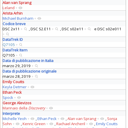
Alan van Sprang
Leland
+
Arista Arhin
Michael Burnham
+
Codice breve
DSC 2x11
+
,
DSC S2.E11
+
,
DSC s02e11
+
e
DSC s02e011
+
DataTrek ID
Q7105
+
DataTrek Item
Q7105
+
Data di pubblicazione in Italia
marzo 29, 2019
+
Data di pubblicazione originale
marzo 28, 2019
+
Emily Coutts
Keyla Detmer
+
Ethan Peck
Spock
+
George Alevizos
Marinaio della
Discovery
+
Interprete
Michelle Yeoh
+
,
Ethan Peck
+
,
Alan van Sprang
+
,
Sonja
Sohn
+
,
Kenric Green
+
,
Rachael Ancheril
+
,
Emily Coutts