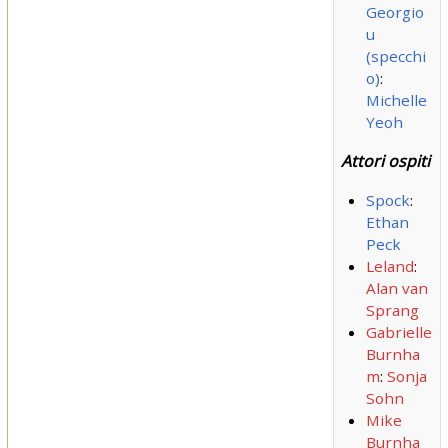
Georgio
u
(specchi
o)
:
Michelle
Yeoh
Attori ospiti
Spock
:
Ethan
Peck
Leland
:
Alan van
Sprang
Gabrielle
Burnha
m
:
Sonja
Sohn
Mike
Burnha