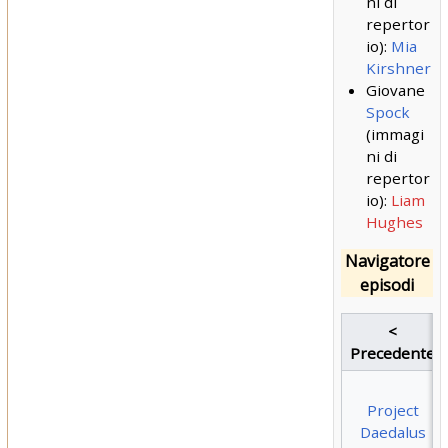
ni di
repertor
io):
Mia
Kirshner
Giovane
Spock
(immagi
ni di
repertor
io):
Liam
Hughes
Navigatore
episodi
<
Precedente
Project
Daedalus