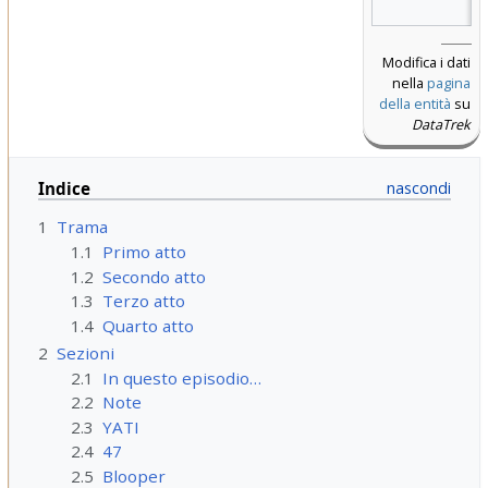
Modifica i dati
nella
pagina
della entità
su
DataTrek
Indice
1
Trama
1.1
Primo atto
1.2
Secondo atto
1.3
Terzo atto
1.4
Quarto atto
2
Sezioni
2.1
In questo episodio…
2.2
Note
2.3
YATI
2.4
47
2.5
Blooper