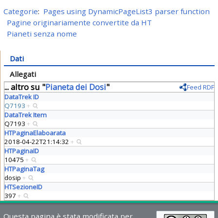
Categorie
:
Pages using DynamicPageList3 parser function
Pagine originariamente convertite da HT
Pianeti senza nome
Dati
Allegati
... altro su "
Pianeta dei Dosi
"
Feed RDF
DataTrek ID
Q7193
+
DataTrek Item
Q7193
+
HTPaginaElaboarata
2018-04-22T21:14:32
+
HTPaginaID
10475
+
HTPaginaTag
dosip
+
HTSezioneID
397
+
Questa pagina è stata modificata per