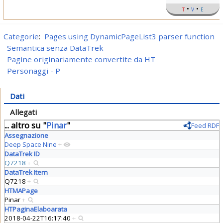
t
v
e
Categorie
:
Pages using DynamicPageList3 parser function
Semantica senza DataTrek
Pagine originariamente convertite da HT
Personaggi - P
Dati
Allegati
... altro su "
Pinar
"
Feed RDF
Assegnazione
Deep Space Nine
+
DataTrek ID
Q7218
+
DataTrek Item
Q7218
+
HTMAPage
Pinar
+
HTPaginaElaboarata
2018-04-22T16:17:40
+