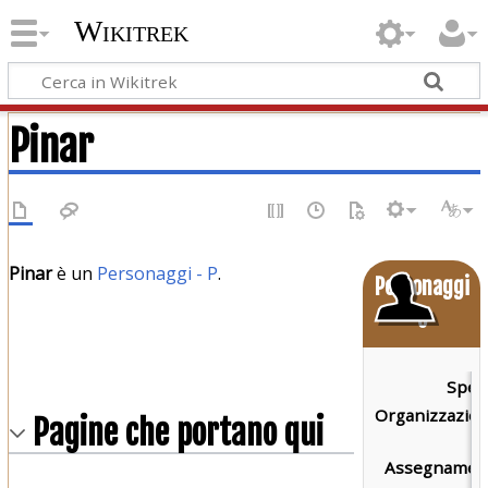
Wikitrek
Pinar
Pinar
è un
Personaggi - P
.
Personaggi
o
Speci
Organizzazion
Pagine che portano qui
Assegnament