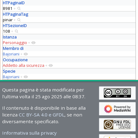
HTPaginaID
8981
+
HTPaginaTag
pinar
+
HTSezioneID
108
+
Istanza
Personaggio
+
Membro di
Bajoriani
+
Occupazione
Addetto alla sicurezza
+
Specie
Bajoriani
+
Questa pagina è stata modificata per
l'ultima volta il 25 ago 2025 alle 08:37.
Il contenuto è disponibile in base alla
licenza
CC BY-SA 4.0 e GFDL
, se non
diversamente specificato.
Informativa sulla privacy