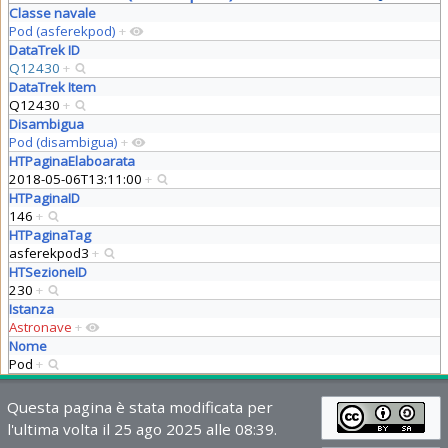
Classe navale
Pod (asferekpod)
+
DataTrek ID
Q12430
+
DataTrek Item
Q12430
+
Disambigua
Pod (disambigua)
+
HTPaginaElaboarata
2018-05-06T13:11:00
+
HTPaginaID
146
+
HTPaginaTag
asferekpod3
+
HTSezioneID
230
+
Istanza
Astronave
+
Nome
Pod
+
Questa pagina è stata modificata per
l'ultima volta il 25 ago 2025 alle 08:39.