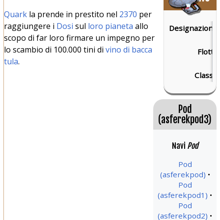
Quark
la prende in prestito nel
2370
per
raggiungere i
Dosi
sul
loro pianeta
allo
Designazione:
scopo di far loro firmare un impegno per
lo scambio di 100.000 tini di
vino di bacca
Flotta:
tula
.
Classe:
Pod
(asferekpod3)
Navi
Pod
Pod
(asferekpod)
Pod
(asferekpod1)
Pod
(asferekpod2)