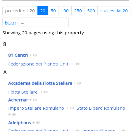
precedenti 20
20
50
100
250
500
successivi 20
Filtro
Showing 20 pages using this property.
8
81 Cancri
+
Federazione dei Pianeti Uniti
+
A
Accademia della Flotta Stellare
+
Flotta Stellare
+
Achernar
+
Impero Stellare Romulano
+
,
Stato Libero Romulano
+
Adelphous
+
Federazione dei Pianeti Uniti
+
,
Impero Klingon
+