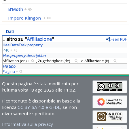
B'Moth
+
Impero Klingon
+
Dati
... altro su "
Affiliazione
"
Feed RDF
Has DataTrek property
P40
+
Has property description
Affiliation (en)
+
,
Zugehörigkeit (de)
+
e
Affiliazione (it)
+
Ha tipo
Pagina
+
Questa pagina è stata modificata per
l'ultima volta l'8 ago 2026 alle 11:02.
Il contenuto è disponibile in base alla
licenza
CC BY-SA 4.0 e GFDL
, se non
diversamente specificato.
Informativa sulla privacy