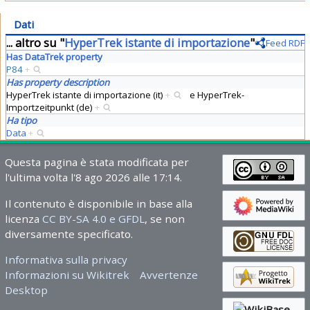
Dati
... altro su "
HyperTrek istante di importazione
"
Feed RDF
Has DataTrek property
P84
+
Has property description
HyperTrek istante di importazione (it)
+
e
HyperTrek-
Importzeitpunkt (de)
+
Ha tipo
Data
+
Questa pagina è stata modificata per
l'ultima volta l'8 ago 2026 alle 17:14.
Il contenuto è disponibile in base alla
licenza
CC BY-SA 4.0 e GFDL
, se non
diversamente specificato.
Informativa sulla privacy
Informazioni su Wikitrek
Avvertenze
Desktop