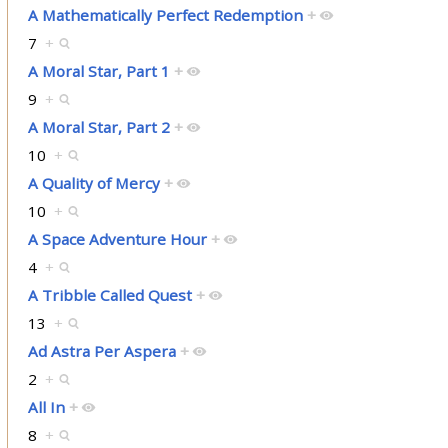
A Mathematically Perfect Redemption
+
7
+
A Moral Star, Part 1
+
9
+
A Moral Star, Part 2
+
10
+
A Quality of Mercy
+
10
+
A Space Adventure Hour
+
4
+
A Tribble Called Quest
+
13
+
Ad Astra Per Aspera
+
2
+
All In
+
8
+