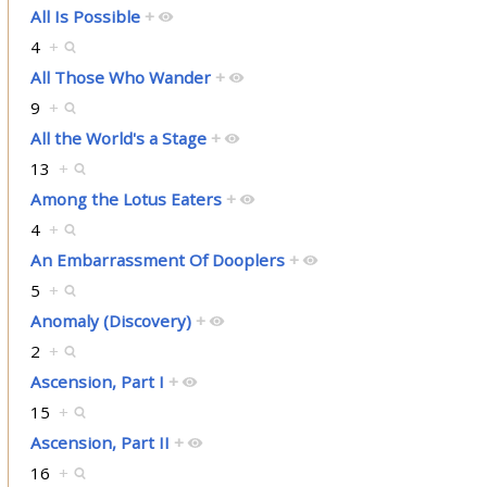
All Is Possible
+
4
+
All Those Who Wander
+
9
+
All the World's a Stage
+
13
+
Among the Lotus Eaters
+
4
+
An Embarrassment Of Dooplers
+
5
+
Anomaly (Discovery)
+
2
+
Ascension, Part I
+
15
+
Ascension, Part II
+
16
+