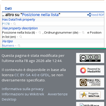
Dati
... altro su "
Posizione nella lista
"
Feed RDF
Has DataTrek property
P178
+
Has property description
Posizione nella lista (it)
+
,
Ordnungsnummer (de)
+
e
Position
in list (en)
+
Ha tipo
Numero
+
Questa pagina è stata modificata per
l'ultima volta l'8 ago 2026 alle 12:44.
Il contenuto è disponibile in base alla
licenza
CC BY-SA 4.0 e GFDL
, se non
diversamente specificato.
Informativa sulla privacy
Informazioni su Wikitrek
Avvertenze
Desktop