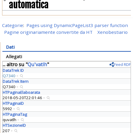
automatica
Categorie
:
Pages using DynamicPageList3 parser function
Pagine originariamente convertite da HT
Xenobestiario
Dati
Allegati
... altro su "
Qu'vatlh
"
Feed RDF
DataTrek ID
Q7340
+
DataTrek Item
Q7340
+
HTPaginaElaboarata
2018-05-20T22:01:46
+
HTPaginaID
5992
+
HTPaginaTag
quvatlh
+
HTSezioneID
207
+