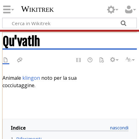
Wikitrek
Qu'vatlh
Animale
klingon
noto per la sua
cocciutaggine.
Indice
1
Riferimenti