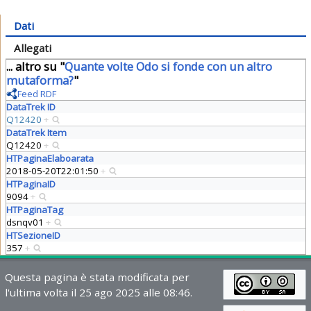
Dati
Allegati
... altro su "
Quante volte Odo si fonde con un altro
mutaforma?
"
Feed RDF
DataTrek ID
Q12420
+
DataTrek Item
Q12420
+
HTPaginaElaboarata
2018-05-20T22:01:50
+
HTPaginaID
9094
+
HTPaginaTag
dsnqv01
+
HTSezioneID
357
+
Questa pagina è stata modificata per
l'ultima volta il 25 ago 2025 alle 08:46.