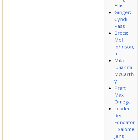
Ellis
Ginger
:
Cyndi
Pass
Broca
:
Mel
Johnson,
Jr.
Mila
:
Julianna
McCarth
y
Pran
:
Max
Omega
Leader
dei
Fondator
i
:
Salome
Jens