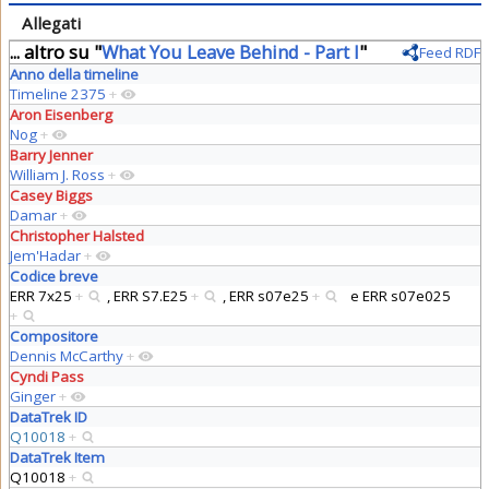
Allegati
... altro su "
What You Leave Behind - Part I
"
Feed RDF
Anno della timeline
Timeline 2375
+
Aron Eisenberg
Nog
+
Barry Jenner
William J. Ross
+
Casey Biggs
Damar
+
Christopher Halsted
Jem'Hadar
+
Codice breve
ERR 7x25
+
,
ERR S7.E25
+
,
ERR s07e25
+
e
ERR s07e025
+
Compositore
Dennis McCarthy
+
Cyndi Pass
Ginger
+
DataTrek ID
Q10018
+
DataTrek Item
Q10018
+