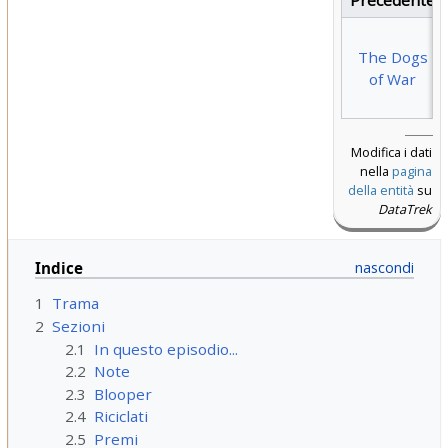
Precedente
The Dogs
of War
Modifica i dati
nella
pagina
della entità
su
DataTrek
Indice
1
Trama
2
Sezioni
2.1
In questo episodio...
2.2
Note
2.3
Blooper
2.4
Riciclati
2.5
Premi