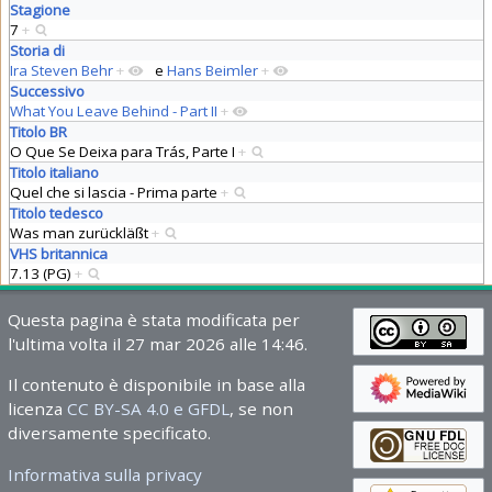
Stagione
7
+
Storia di
Ira Steven Behr
+
e
Hans Beimler
+
Successivo
What You Leave Behind - Part II
+
Titolo BR
O Que Se Deixa para Trás, Parte I
+
Titolo italiano
Quel che si lascia - Prima parte
+
Titolo tedesco
Was man zurückläßt
+
VHS britannica
7.13 (PG)
+
Questa pagina è stata modificata per
l'ultima volta il 27 mar 2026 alle 14:46.
Il contenuto è disponibile in base alla
licenza
CC BY-SA 4.0 e GFDL
, se non
diversamente specificato.
Informativa sulla privacy