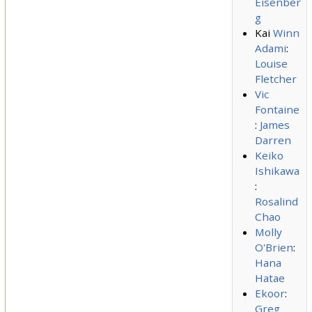
Eisenber
g
Kai
Winn
Adami
:
Louise
Fletcher
Vic
Fontaine
:
James
Darren
Keiko
Ishikawa
:
Rosalind
Chao
Molly
O'Brien
:
Hana
Hatae
Ekoor
:
Greg