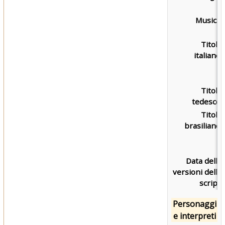
Musica:
Titolo
italiano:
Titolo
tedesco:
Titolo
brasiliano:
Data delle
versioni dello
script:
Personaggi
e interpreti