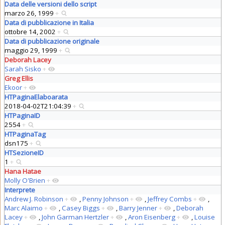
Data delle versioni dello script
marzo 26, 1999
+
Data di pubblicazione in Italia
ottobre 14, 2002
+
Data di pubblicazione originale
maggio 29, 1999
+
Deborah Lacey
Sarah Sisko
+
Greg Ellis
Ekoor
+
HTPaginaElaboarata
2018-04-02T21:04:39
+
HTPaginaID
2554
+
HTPaginaTag
dsn175
+
HTSezioneID
1
+
Hana Hatae
Molly O'Brien
+
Interprete
Andrew J. Robinson
+
,
Penny Johnson
+
,
Jeffrey Combs
+
,
Marc Alaimo
+
,
Casey Biggs
+
,
Barry Jenner
+
,
Deborah
Lacey
+
,
John Garman Hertzler
+
,
Aron Eisenberg
+
,
Louise