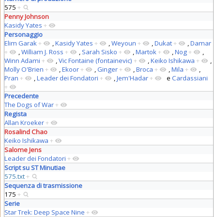
575
+
Penny Johnson
Kasidy Yates
+
Personaggio
Elim Garak
+
,
Kasidy Yates
+
,
Weyoun
+
,
Dukat
+
,
Damar
+
,
William J. Ross
+
,
Sarah Sisko
+
,
Martok
+
,
Nog
+
,
Winn Adami
+
,
Vic Fontaine (fontainevic)
+
,
Keiko Ishikawa
+
,
Molly O'Brien
+
,
Ekoor
+
,
Ginger
+
,
Broca
+
,
Mila
+
,
Pran
+
,
Leader dei Fondatori
+
,
Jem'Hadar
+
e
Cardassiani
+
Precedente
The Dogs of War
+
Regista
Allan Kroeker
+
Rosalind Chao
Keiko Ishikawa
+
Salome Jens
Leader dei Fondatori
+
Script su ST Minutiae
575.txt
+
Sequenza di trasmissione
175
+
Serie
Star Trek: Deep Space Nine
+