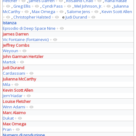
Fletcher
+
,
James Darren
+
,
Rosalind Chao
+
,
Hana Hatae
+
,
Greg Ellis
+
,
Cyndi Pass
+
,
Mel Johnson, Jr.
+
,
Julianna
McCarthy
+
,
Max Omega
+
,
Salome Jens
+
,
Kevin Scott Allen
+
,
Christopher Halsted
+
e
Judi Durand
+
Istanza
Episodio di Deep Space Nine
+
James Darren
Vic Fontaine (fontainevic)
+
Jeffrey Combs
Weyoun
+
John Garman Hertzler
Martok
+
Judi Durand
Cardassiani
+
Julianna McCarthy
Mila
+
Kevin Scott Allen
Jem'Hadar
+
Louise Fletcher
Winn Adami
+
Marc Alaimo
Dukat
+
Max Omega
Pran
+
Numero di produzione