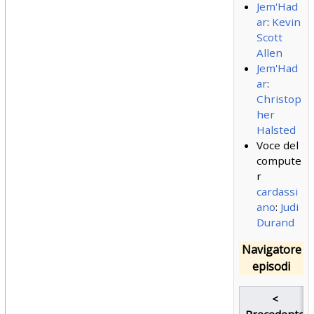
Jem'Had
ar
:
Kevin
Scott
Allen
Jem'Had
ar
:
Christop
her
Halsted
Voce del
compute
r
cardassi
ano
:
Judi
Durand
Navigatore
episodi
<