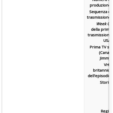
produzione:
Sequenza di
trasmissione:
Week Of
della prima
trasmissione
USA:
Prima TV su
(Canal)
Jimmy:
VHS
britannica
dell'episodio:
Storia:
Regia: