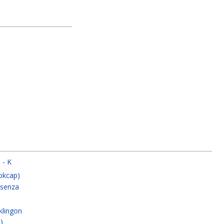
 - K
okcap)
 senza
klingon
)