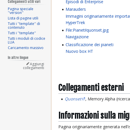
Episodi di Enterprise
Collegamenti utili vari
Pagina speciale
Marauders
''version''
Immagini originariamente importa
Lista di pagine utili
HyperTrek
Tutti i ''template'' di
contenuto
File:Pianeti!quonset.jpg
Tutti i ''template''
Navigazione
Tutti i moduli di codice
LUA
Classificazione dei pianeti
Caricamento massivo
Nuovo box HT
In altre lingue
Aggiungi
collegamenti
Collegamenti esterni
Quonset
, Memory Alpha (ricerca
Informazioni sulla mi
Pagina originariamente generata nell'