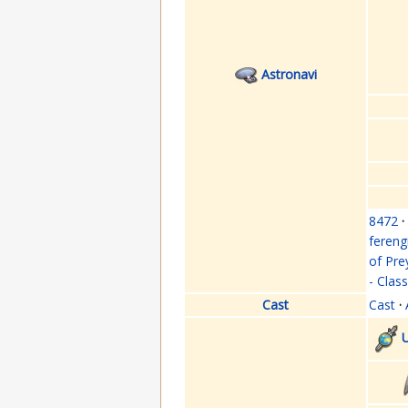
Astronavi
8472
·
fereng
of Pre
- Clas
Cast
Cast
·
U