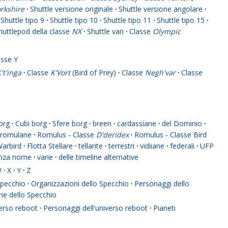
rkshire
·
Shuttle versione originale
·
Shuttle versione angolare
·
Shuttle tipo 9
·
Shuttle tipo 10
·
Shuttle tipo 11
·
Shuttle tipo 15
·
huttlepod della classe
NX
·
Shuttle vari
·
Classe
Olympic
asse Y
't'inga
·
Classe
K'Vort
(Bird of Prey)
·
Classe
Negh'var
·
Classe
org
·
Cubi borg
·
Sfere borg
·
breen
·
cardassiane
·
del Dominio
·
romulane
·
Romulus - Classe
D'deridex
·
Romulus - Classe Bird
Warbird
·
Flotta Stellare
·
tellarite
·
terrestri
·
vidiiane
·
federali
·
UFP
enza nome
·
varie
·
delle timeline alternative
W
·
X
·
Y
·
Z
 Specchio
·
Organizzazioni dello Specchio
·
Personaggi dello
ne dello Specchio
verso reboot
·
Personaggi dell'universo reboot
·
Pianeti