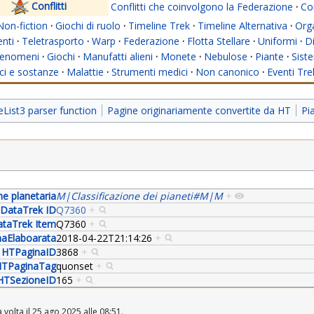
Conflitti
Conflitti che coinvolgono la Federazione
·
Con
Non-fiction
·
Giochi di ruolo
·
Timeline Trek
·
Timeline Alternativa
·
Org
nti
·
Teletrasporto
·
Warp
·
Federazione
·
Flotta Stellare
·
Uniformi
·
Di
enomeni
·
Giochi
·
Manufatti alieni
·
Monete
·
Nebulose
·
Piante
·
Siste
i e sostanze
·
Malattie
·
Strumenti medici
·
Non canonico
·
Eventi Tre
ist3 parser function
Pagine originariamente convertite da HT
Pi
ne planetaria
M|Classificazione dei pianeti#M|M
+
DataTrek ID
Q7360
+
taTrek Item
Q7360
+
aElaboarata
2018-04-22T21:14:26
+
HTPaginaID
3868
+
TPaginaTag
quonset
+
HTSezioneID
165
+
 volta il 25 ago 2025 alle 08:51.