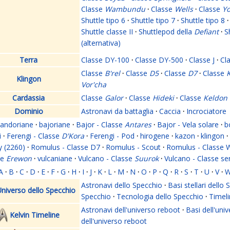
Classe
Wambundu
·
Classe
Wells
·
Classe
Yo
Shuttle tipo 6
·
Shuttle tipo 7
·
Shuttle tipo 8
·
Shuttle classe II
·
Shuttlepod della
Defiant
·
S
(alternativa)
Terra
Classe DY-100
·
Classe DY-500
·
Classe J
·
Cl
Classe
B'rel
·
Classe
D5
·
Classe
D7
·
Classe
K
Klingon
Vor'cha
Cardassia
Classe
Galor
·
Classe
Hideki
·
Classe
Keldon
Dominio
Astronavi da battaglia
·
Caccia
·
Incrociatore
andoriane
·
bajoriane
·
Bajor - Classe
Antares
·
Bajor - Vela solare
·
b
i
·
Ferengi - Classe
D'Kora
·
Ferengi - Pod
·
hirogene
·
kazon
·
klingon
·
y (2260)
·
Romulus - Classe D7
·
Romulus - Scout
·
Romulus - Classe 
se
Erewon
·
vulcaniane
·
Vulcano - Classe
Suurok
·
Vulcano - Classe s
A
·
B
·
C
·
D
·
E
·
F
·
G
·
H
·
I
·
J
·
K
·
L
·
M
·
N
·
O
·
P
·
Q
·
R
·
S
·
T
·
U
·
V
·
Astronavi dello Specchio
·
Basi stellari dello
niverso dello Specchio
Specchio
·
Tecnologia dello Specchio
·
Timeli
Astronavi dell'universo reboot
·
Basi dell'uni
Kelvin Timeline
dell'universo reboot