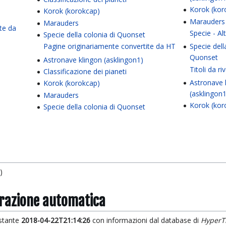
Korok (kor
Korok (korokcap)
Marauders
Marauders
te da
Specie - Al
Specie della colonia di Quonset
Pagine originariamente convertite da HT
Specie dell
Quonset
Astronave klingon (asklingon1)
Titoli da r
Classificazione dei pianeti
Astronave 
Korok (korokcap)
(asklingon1
Marauders
Korok (kor
Specie della colonia di Quonset
)
grazione automatica
istante
2018-04-22T21:14:26
con informazioni dal database di
HyperT