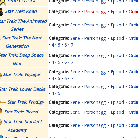
Serie Classica
Serie
Personaggi
Episodi
Ordi
Star Trek: Khan
Serie
Personaggi
Episodi
Ordi
tar Trek: The Animated
Serie
Personaggi
Episodi
Ordi
Series
Star Trek: The Next
Serie
Personaggi
Episodi
Ordi
4
5
6
7
Generation
Star Trek: Deep Space
Serie
Personaggi
Episodi
Ordi
4
5
6
7
Nine
Serie
Personaggi
Episodi
Ordi
Star Trek: Voyager
4
5
6
7
Serie
Personaggi
Episodi
Ordi
Star Trek: Lower Decks
4
5
Star Trek: Prodigy
Serie
Personaggi
Episodi
Ordi
Star Trek: Picard
Serie
Personaggi
Episodi
Ordi
Star Trek: Starfleet
Serie
Personaggi
Episodi
Ordi
Academy