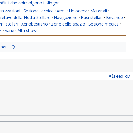
flitti che coinvolgono i Klingon
anizzazioni
·
Sezione tecnica
·
Armi
·
Holodeck
·
Materiali
·
rettive della Flotta Stellare
·
Navigazione
·
Basi stellari
·
Bevande
·
mi stellari
·
Xenobestiario
·
Zone dello spazio
·
Sezione medica
·
k
·
Varie
·
Altri show
aneti - Q
Feed RDF