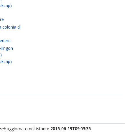
okcap)
tre
a colonia di
ivedere
klingon
)
okcap)
rek
aggiornato nell'istante
2016-06-19T09:03:36