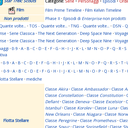
Star Trek: Scouts
Serie
Personaggi
Episodi
Ordi
Film
Film Prime Timeline
·
Film Kelvin Timeline
Non prodotti
Phase II
·
Episodi di
Enterprise
non prodotti
Quante volte...
·
TOS - Quante volte...
·
TNG - Quante volte...
·
DSN - Qu
rise
·
Serie Classica
·
The Next Generation
·
Deep Space Nine
·
Voyage
rise
·
Serie Classica
·
The Next Generation
·
Deep Space Nine
·
Voyage
naggi
·
0-9
·
A
·
B
·
C
·
D
·
E
·
F
·
G
·
H
·
I
·
J
·
K
·
L
·
M
·
N
·
O
·
P
·
Q
·
R
·
S
ativa
·
0-9
·
A
·
B
·
C
·
D
·
E
·
F
·
G
·
H
·
I
·
J
·
K
·
L
·
M
·
N
·
O
·
P
·
Q
·
R
·
S
·
T
·
i
·
0-9
·
A
·
B
·
C
·
D
·
E
·
F
·
G
·
H
·
I
·
J
·
K
·
L
·
M
·
N
·
O
·
P
·
Q
·
R
·
S
·
T
·
lotta Stellare
·
mediche
Classe
Akira
·
Classe
Ambassador
·
Classe
A
Classe
Constellation
·
Classe
Constitution
·
Defiant
·
Classe
Deneva
·
Classe
Excelsior
·
C
Istanbul
·
Classe
Korolev
·
Classe
Luna
·
Cla
New Orleans
·
Classe
Niagara
·
Classe
Norw
Flotta Stellare
Classe
Peregrine
·
Classe
Prometheus
·
Cla
Classe
Soyuz
·
Classe
Springfield
·
Classe
St