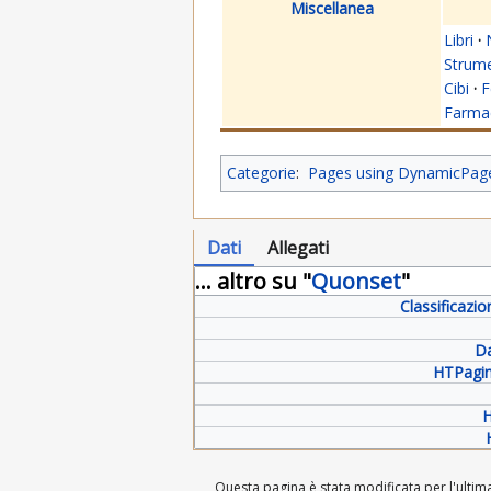
Miscellanea
Libri
·
Strume
Cibi
·
F
Farmac
Categorie
:
Pages using DynamicPageL
Dati
Allegati
... altro su "
Quonset
"
Classificazio
Da
HTPagin
H
Questa pagina è stata modificata per l'ultima