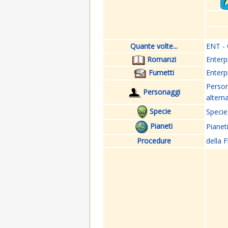
Quante volte...
ENT - 
Romanzi
Enterp
Fumetti
Enterp
Perso
Personaggi
altern
Specie
Specie
Pianeti
Pianet
Procedure
della F