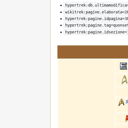
hypertrek:db.ultimamodifica
wikitrek:pagine.elaborata=
2
hypertrek:pagine.idpagina=3
hypertrek:pagine.tag=quonse
hypertrek:pagine.idsezione=
S