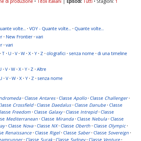
ne di produzione
Titoli italiani
|
Tutti
Stagioni:
1
ante volte...
·
VOY - Quante volte...
·
Quante volte...
r
·
New Frontier
·
vari
r
·
vari
·
T
·
U
·
V
·
W
·
X
·
Y
·
Z
·
olografici
·
senza nome
·
di una timeline
U
·
V
·
W
·
X
·
Y
·
Z
·
Altre
U
·
V
·
W
·
X
·
Y
·
Z
·
senza nome
ndromeda
·
Classe
Antares
·
Classe
Apollo
·
Classe
Challenger
·
Classe
Crossfield
·
Classe
Daedalus
·
Classe
Danube
·
Classe
lasse
Freedom
·
Classe
Galaxy
·
Classe
Intrepid
·
Classe
sse
Mediterranean
·
Classe
Miranda
·
Classe
Nebula
·
Classe
ay
·
Classe
Nova
·
Classe
NX
·
Classe
Oberth
·
Classe
Olympic
·
sse
Renaissance
·
Classe
Rigel
·
Classe
Saber
·
Classe
Sovereign
·
eamrunner
·
Classe
Surak
·
Classe
Sydney
·
Classe
Venture
·