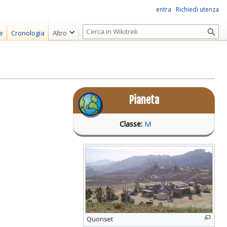
entra
Richiedi utenza
R
e
Cronologia
Altro
i
c
e
r
c
Pianeta
a
Classe:
M
Quonset