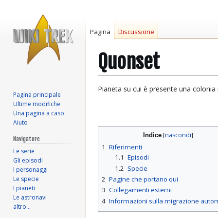
Pagina
Discussione
Quonset
Vai
Vai
Pianeta su cui è presente una colonia m
Pagina principale
alla
alla
Ultime modifiche
navigazione
ricerca
Una pagina a caso
Aiuto
Indice
Navigatore
1
Riferimenti
Le serie
1.1
Episodi
Gli episodi
1.2
Specie
I personaggi
Le specie
2
Pagine che portano qui
I pianeti
3
Collegamenti esterni
Le astronavi
4
Informazioni sulla migrazione auto
altro…