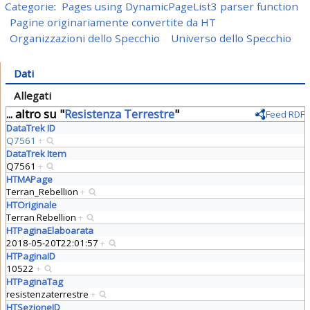
Categorie
:
Pages using DynamicPageList3 parser function
Pagine originariamente convertite da HT
Organizzazioni dello Specchio
Universo dello Specchio
Dati
Allegati
... altro su "
Resistenza Terrestre
"
Feed RDF
DataTrek ID
Q7561
+
DataTrek Item
Q7561
+
HTMAPage
Terran_Rebellion
+
HTOriginale
Terran Rebellion
+
HTPaginaElaboarata
2018-05-20T22:01:57
+
HTPaginaID
10522
+
HTPaginaTag
resistenzaterrestre
+
HTSezioneID