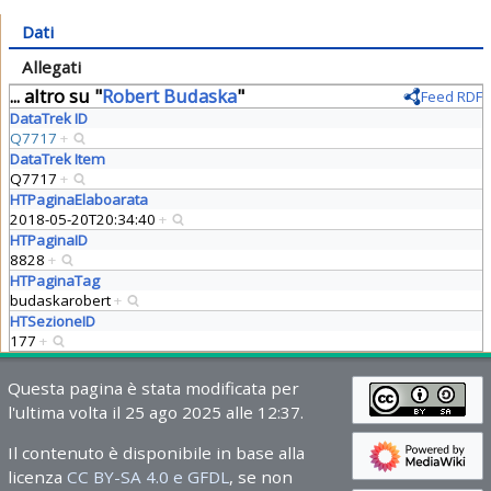
Dati
Allegati
... altro su "
Robert Budaska
"
Feed RDF
DataTrek ID
Q7717
+
DataTrek Item
Q7717
+
HTPaginaElaboarata
2018-05-20T20:34:40
+
HTPaginaID
8828
+
HTPaginaTag
budaskarobert
+
HTSezioneID
177
+
Questa pagina è stata modificata per
l'ultima volta il 25 ago 2025 alle 12:37.
Il contenuto è disponibile in base alla
licenza
CC BY-SA 4.0 e GFDL
, se non