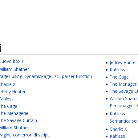
i
Nuovo box HT
Jeffrey Hunter
William Shatner
Kahless
Pages using DynamicPageList3 parser function
The Cage
The Menageri
Charlie X
The Savage Cu
Jeffrey Hunter
William Shatn
Kahless
Personaggi - 
The Cage
The Menagerie
Kahless
The Savage Curtain
Semantica se
William Shatner
Charlie X
Pagine con errori di script
Kahless