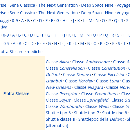
rise
·
Serie Classica
·
The Next Generation
·
Deep Space Nine
·
Voyage
rise
·
Serie Classica
·
The Next Generation
·
Deep Space Nine
·
Voyage
naggi
·
0-9
·
A
·
B
·
C
·
D
·
E
·
F
·
G
·
H
·
I
·
J
·
K
·
L
·
M
·
N
·
O
·
P
·
Q
·
R
·
S
ativa
·
0-9
·
A
·
B
·
C
·
D
·
E
·
F
·
G
·
H
·
I
·
J
·
K
·
L
·
M
·
N
·
O
·
P
·
Q
·
R
·
S
·
T
·
i
·
0-9
·
A
·
B
·
C
·
D
·
E
·
F
·
G
·
H
·
I
·
J
·
K
·
L
·
M
·
N
·
O
·
P
·
Q
·
R
·
S
·
T
·
lotta Stellare
·
mediche
Classe
Akira
·
Classe
Ambassador
·
Classe
A
Classe
Constellation
·
Classe
Constitution
·
Defiant
·
Classe
Deneva
·
Classe
Excelsior
·
C
Istanbul
·
Classe
Korolev
·
Classe
Luna
·
Cla
New Orleans
·
Classe
Niagara
·
Classe
Norw
Flotta Stellare
Classe
Peregrine
·
Classe
Prometheus
·
Cla
Classe
Soyuz
·
Classe
Springfield
·
Classe
St
Classe
Wambundu
·
Classe
Wells
·
Classe
Yo
Shuttle tipo 6
·
Shuttle tipo 7
·
Shuttle tipo 8
·
Shuttle classe II
·
Shuttlepod della
Defiant
·
S
(alternativa)