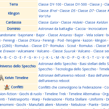
Terra
Classe DY-100
·
Classe DY-500
·
Classe J
·
Cl
Classe
B'rel
·
Classe
D5
·
Classe
D7
·
Classe
K
Klingon
Vor'cha
Cardassia
Classe
Galor
·
Classe
Hideki
·
Classe
Keldon
Dominio
Astronavi da battaglia
·
Caccia
·
Incrociatore
andoriane
·
bajoriane
·
Bajor - Classe
Antares
·
Bajor - Vela solare
·
b
i
·
Ferengi - Classe
D'Kora
·
Ferengi - Pod
·
hirogene
·
kazon
·
klingon
·
y (2260)
·
Romulus - Classe D7
·
Romulus - Scout
·
Romulus - Classe 
se
Erewon
·
vulcaniane
·
Vulcano - Classe
Suurok
·
Vulcano - Classe s
A
·
B
·
C
·
D
·
E
·
F
·
G
·
H
·
I
·
J
·
K
·
L
·
M
·
N
·
O
·
P
·
Q
·
R
·
S
·
T
·
U
·
V
·
Astronavi dello Specchio
·
Basi stellari dello
niverso dello Specchio
Specchio
·
Tecnologia dello Specchio
·
Timeli
Astronavi dell'universo reboot
·
Basi dell'uni
Kelvin Timeline
dell'universo reboot
Conflitti
Conflitti che coinvolgono la Federazione
·
Con
Non-fiction
·
Giochi di ruolo
·
Timeline Trek
·
Timeline Alternativa
·
Org
nti
·
Teletrasporto
·
Warp
·
Federazione
·
Flotta Stellare
·
Uniformi
·
Di
enomeni
·
Giochi
·
Manufatti alieni
·
Monete
·
Nebulose
·
Piante
·
Siste