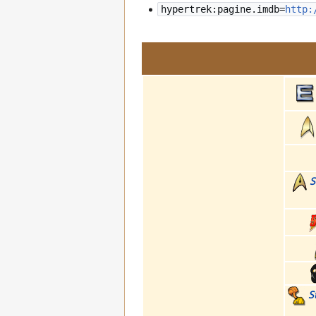
hypertrek:pagine.imdb=
http:
S
S