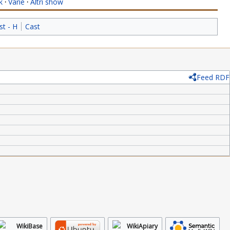
k
·
Varie
·
Altri show
st - H
Cast
Feed RDF