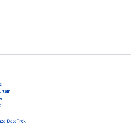
e
rtain
er
K
nza DataTrek