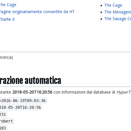
The Cage
The Cage
Pagine originariamente convertite da HT
The Menageri
The Savage Cu
Charlie X
icerca)
grazione automatica
istante
2018-05-20T16:20:56
con informazioni dal database di
HyperT
=
2016-06-19T09:03:36
018-05-20T16:20:56
231
robert
183