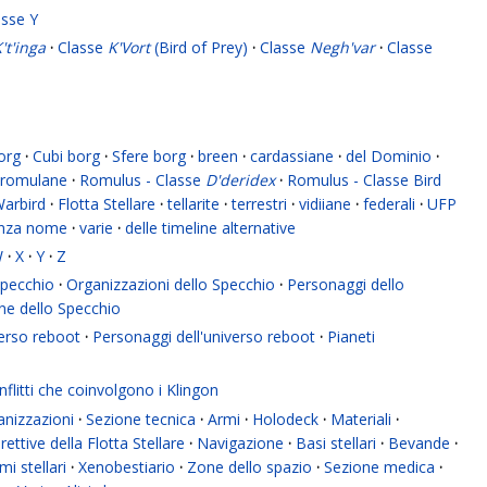
asse Y
't'inga
·
Classe
K'Vort
(Bird of Prey)
·
Classe
Negh'var
·
Classe
org
·
Cubi borg
·
Sfere borg
·
breen
·
cardassiane
·
del Dominio
·
romulane
·
Romulus - Classe
D'deridex
·
Romulus - Classe Bird
Warbird
·
Flotta Stellare
·
tellarite
·
terrestri
·
vidiiane
·
federali
·
UFP
enza nome
·
varie
·
delle timeline alternative
W
·
X
·
Y
·
Z
 Specchio
·
Organizzazioni dello Specchio
·
Personaggi dello
ne dello Specchio
verso reboot
·
Personaggi dell'universo reboot
·
Pianeti
flitti che coinvolgono i Klingon
anizzazioni
·
Sezione tecnica
·
Armi
·
Holodeck
·
Materiali
·
rettive della Flotta Stellare
·
Navigazione
·
Basi stellari
·
Bevande
·
mi stellari
·
Xenobestiario
·
Zone dello spazio
·
Sezione medica
·