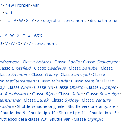
r
·
New Frontier
·
vari
r
·
vari
·
T
·
U
·
V
·
W
·
X
·
Y
·
Z
·
olografici
·
senza nome
·
di una timeline
U
·
V
·
W
·
X
·
Y
·
Z
·
Altre
U
·
V
·
W
·
X
·
Y
·
Z
·
senza nome
ndromeda
·
Classe
Antares
·
Classe
Apollo
·
Classe
Challenger
·
Classe
Crossfield
·
Classe
Daedalus
·
Classe
Danube
·
Classe
lasse
Freedom
·
Classe
Galaxy
·
Classe
Intrepid
·
Classe
sse
Mediterranean
·
Classe
Miranda
·
Classe
Nebula
·
Classe
ay
·
Classe
Nova
·
Classe
NX
·
Classe
Oberth
·
Classe
Olympic
·
sse
Renaissance
·
Classe
Rigel
·
Classe
Saber
·
Classe
Sovereign
·
eamrunner
·
Classe
Surak
·
Classe
Sydney
·
Classe
Venture
·
rkshire
·
Shuttle versione originale
·
Shuttle versione angolare
·
Shuttle tipo 9
·
Shuttle tipo 10
·
Shuttle tipo 11
·
Shuttle tipo 15
·
huttlepod della classe
NX
·
Shuttle vari
·
Classe
Olympic