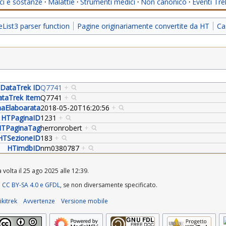
i e sostanze
·
Malattie
·
Strumenti medici
·
Non canonico
·
Eventi Tre
ist3 parser function
Pagine originariamente convertite da HT
Ca
DataTrek ID
Q7741
+
taTrek Item
Q7741
+
aElaboarata
2018-05-20T16:20:56
+
HTPaginaID
1231
+
TPaginaTag
herronrobert
+
HTSezioneID
183
+
HTimdbID
nm0380787
+
 volta il 25 ago 2025 alle 12:39.
a
CC BY-SA 4.0 e GFDL
, se non diversamente specificato.
kitrek
Avvertenze
Versione mobile