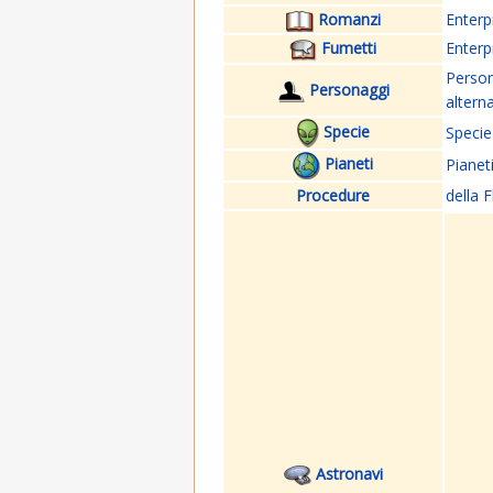
Romanzi
Enterp
Fumetti
Enterp
Perso
Personaggi
altern
Specie
Specie
Pianeti
Pianet
Procedure
della F
Astronavi