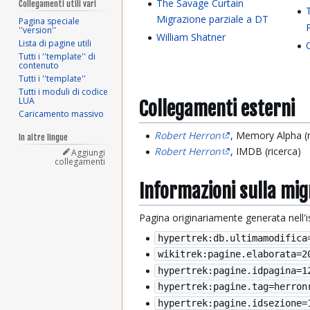
The Savage Curtain
Collegamenti utili vari
Migrazione parziale a DT
Pagina speciale
''version''
William Shatner
Lista di pagine utili
Tutti i ''template'' di
contenuto
Tutti i ''template''
Tutti i moduli di codice
LUA
Collegamenti esterni
Caricamento massivo
Robert Herron
, Memory Alpha (r
In altre lingue
Robert Herron
, IMDB (ricerca)
Aggiungi
collegamenti
Informazioni sulla mi
Pagina originariamente generata nell'
hypertrek:db.ultimamodifica
wikitrek:pagine.elaborata=
2
hypertrek:pagine.idpagina=1
hypertrek:pagine.tag=herron
hypertrek:pagine.idsezione=