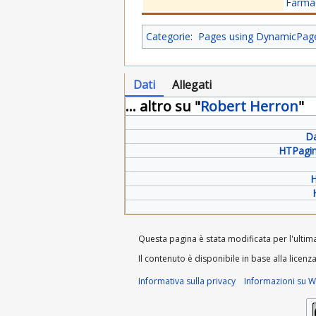
Farmac
Categorie
:
Pages using DynamicPageL
Dati
Allegati
... altro su "
Robert Herron
"
Da
HTPagin
H
Questa pagina è stata modificata per l'ultima
Il contenuto è disponibile in base alla licenz
Informativa sulla privacy
Informazioni su Wi