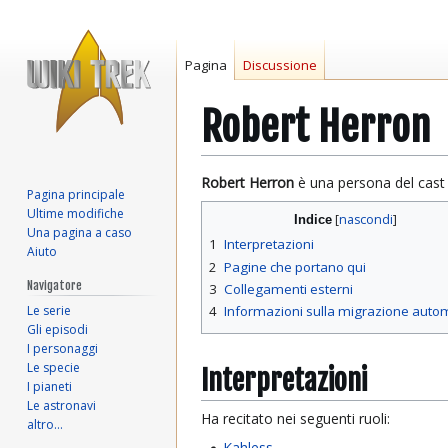
Pagina
Discussione
Robert Herron
Vai
Vai
Robert Herron
è una persona del cast 
Pagina principale
alla
alla
Ultime modifiche
Indice
navigazione
ricerca
Una pagina a caso
1
Interpretazioni
Aiuto
2
Pagine che portano qui
Navigatore
3
Collegamenti esterni
Le serie
4
Informazioni sulla migrazione auto
Gli episodi
I personaggi
Le specie
Interpretazioni
I pianeti
Le astronavi
Ha recitato nei seguenti ruoli:
altro…
Kahless