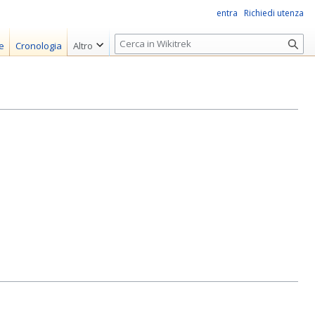
entra
Richiedi utenza
R
e
Cronologia
Altro
i
c
e
r
c
a