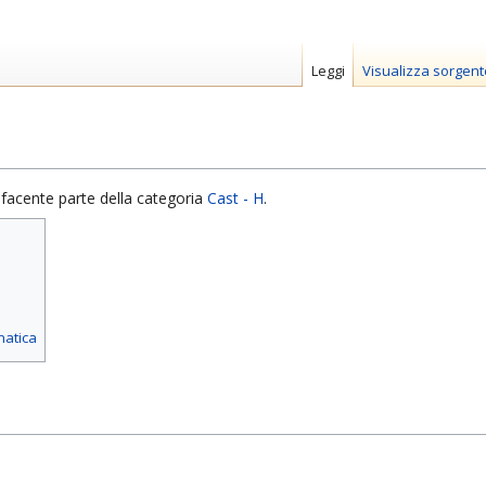
Leggi
Visualizza sorgent
facente parte della categoria
Cast - H
.
matica