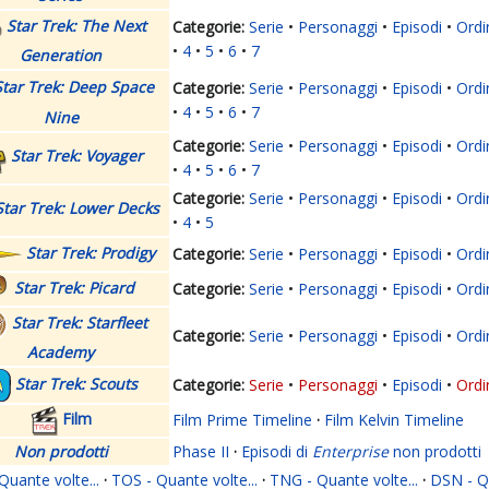
Star Trek: The Next
Serie
Personaggi
Episodi
Ordi
4
5
6
7
Generation
Star Trek: Deep Space
Serie
Personaggi
Episodi
Ordi
4
5
6
7
Nine
Serie
Personaggi
Episodi
Ordi
Star Trek: Voyager
4
5
6
7
Serie
Personaggi
Episodi
Ordi
Star Trek: Lower Decks
4
5
Star Trek: Prodigy
Serie
Personaggi
Episodi
Ordi
Star Trek: Picard
Serie
Personaggi
Episodi
Ordi
Star Trek: Starfleet
Serie
Personaggi
Episodi
Ordi
Academy
Star Trek: Scouts
Serie
Personaggi
Episodi
Ordi
Film
Film Prime Timeline
·
Film Kelvin Timeline
Non prodotti
Phase II
·
Episodi di
Enterprise
non prodotti
Quante volte...
·
TOS - Quante volte...
·
TNG - Quante volte...
·
DSN - Qu