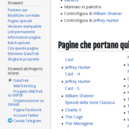
Strumenti
Marinaio in palestra
Puntano qui
Controfigura di
William Shatner
Modifiche correlate
Controfigura di
Jeffrey Hunter
Pagine speciali
Versione stampabile
Link permanente
Informazioni pagina
Pagine che portano qu
Batch upload
Cita questa pagina
Elemento DataTrek
Sfoglia le proprietà
Cast
Jeffrey Hunter
Strumenti del Progetto
Cast - H
esterni
DataTrek
Jeffrey Hunter
WikiTrek blog
Cast - S
Progetto WikiTrek
su GitPull
William Shatner
Organizzazione su
Episodi della Serie Classica
GitHub
Charlie X
Pagina Facebook
Account Twitter
The Cage
Canale Telegram
The Menagerie