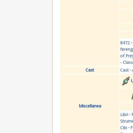
8472
·
fereng
of Pre
- Clas
Cast
Cast
·
U
Miscellanea
Libri
·
Strume
Cibi
·
F