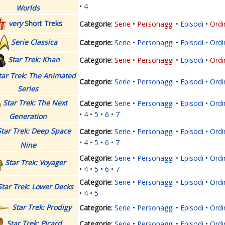
4
Worlds
very
Short Treks
Serie
Personaggi
Episodi
Ordi
Serie Classica
Serie
Personaggi
Episodi
Ordi
Star Trek: Khan
Serie
Personaggi
Episodi
Ordi
tar Trek: The Animated
Serie
Personaggi
Episodi
Ordi
Series
Star Trek: The Next
Serie
Personaggi
Episodi
Ordi
4
5
6
7
Generation
Star Trek: Deep Space
Serie
Personaggi
Episodi
Ordi
4
5
6
7
Nine
Serie
Personaggi
Episodi
Ordi
Star Trek: Voyager
4
5
6
7
Serie
Personaggi
Episodi
Ordi
Star Trek: Lower Decks
4
5
Star Trek: Prodigy
Serie
Personaggi
Episodi
Ordi
Star Trek: Picard
Serie
Personaggi
Episodi
Ordi