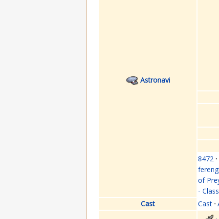
Astronavi
8472
·
fereng
of Pre
- Clas
Cast
Cast
·