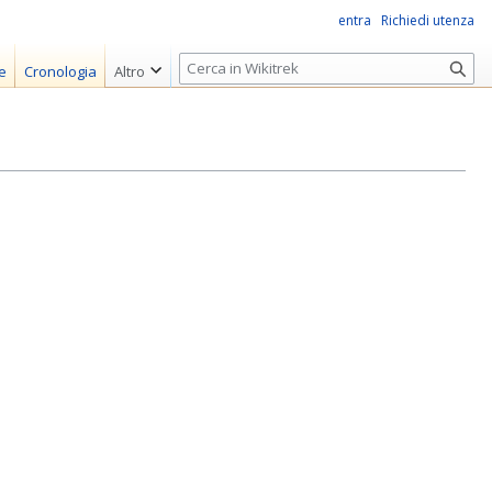
entra
Richiedi utenza
R
e
Cronologia
Altro
i
c
e
r
c
a