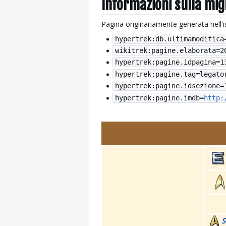
Informazioni sulla mi
Pagina originariamente generata nell'
hypertrek:db.ultimamodifica
wikitrek:pagine.elaborata=
2
hypertrek:pagine.idpagina=1
hypertrek:pagine.tag=legato
hypertrek:pagine.idsezione=
hypertrek:pagine.imdb=
http:
S