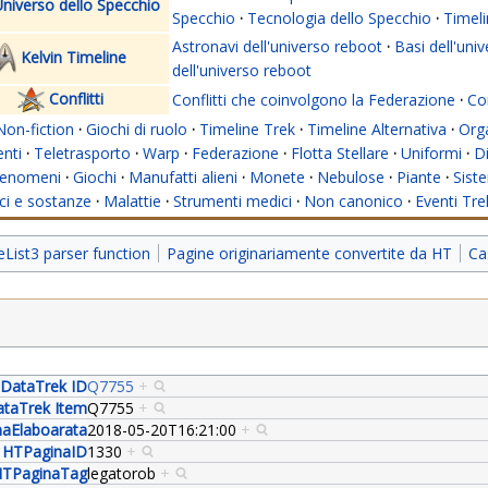
niverso dello Specchio
Specchio
·
Tecnologia dello Specchio
·
Timeli
Astronavi dell'universo reboot
·
Basi dell'uni
Kelvin Timeline
dell'universo reboot
Conflitti
Conflitti che coinvolgono la Federazione
·
Con
Non-fiction
·
Giochi di ruolo
·
Timeline Trek
·
Timeline Alternativa
·
Org
nti
·
Teletrasporto
·
Warp
·
Federazione
·
Flotta Stellare
·
Uniformi
·
Di
enomeni
·
Giochi
·
Manufatti alieni
·
Monete
·
Nebulose
·
Piante
·
Siste
i e sostanze
·
Malattie
·
Strumenti medici
·
Non canonico
·
Eventi Tre
ist3 parser function
Pagine originariamente convertite da HT
Ca
DataTrek ID
Q7755
+
taTrek Item
Q7755
+
aElaboarata
2018-05-20T16:21:00
+
HTPaginaID
1330
+
TPaginaTag
legatorob
+