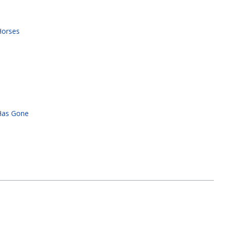
Horses
Has Gone