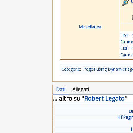
U
Miscellanea
Libri
·
Strume
Cibi
·
F
Farmac
Categorie
:
Pages using DynamicPageL
Dati
Allegati
... altro su "
Robert Legato
"
Da
HTPagin
H