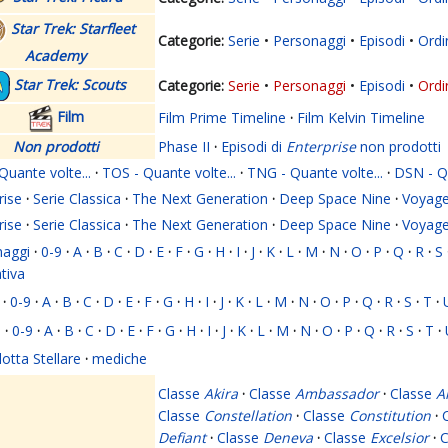
Star Trek: Starfleet
Serie
Personaggi
Episodi
Ordi
Academy
Star Trek: Scouts
Serie
Personaggi
Episodi
Ordi
Film
Film Prime Timeline
·
Film Kelvin Timeline
Non prodotti
Phase II
·
Episodi di
Enterprise
non prodotti
Quante volte...
·
TOS - Quante volte...
·
TNG - Quante volte...
·
DSN - Qu
rise
·
Serie Classica
·
The Next Generation
·
Deep Space Nine
·
Voyage
rise
·
Serie Classica
·
The Next Generation
·
Deep Space Nine
·
Voyage
naggi
·
0-9
·
A
·
B
·
C
·
D
·
E
·
F
·
G
·
H
·
I
·
J
·
K
·
L
·
M
·
N
·
O
·
P
·
Q
·
R
·
S
ativa
·
0-9
·
A
·
B
·
C
·
D
·
E
·
F
·
G
·
H
·
I
·
J
·
K
·
L
·
M
·
N
·
O
·
P
·
Q
·
R
·
S
·
T
·
i
·
0-9
·
A
·
B
·
C
·
D
·
E
·
F
·
G
·
H
·
I
·
J
·
K
·
L
·
M
·
N
·
O
·
P
·
Q
·
R
·
S
·
T
·
lotta Stellare
·
mediche
Classe
Akira
·
Classe
Ambassador
·
Classe
A
Classe
Constellation
·
Classe
Constitution
·
Defiant
·
Classe
Deneva
·
Classe
Excelsior
·
C