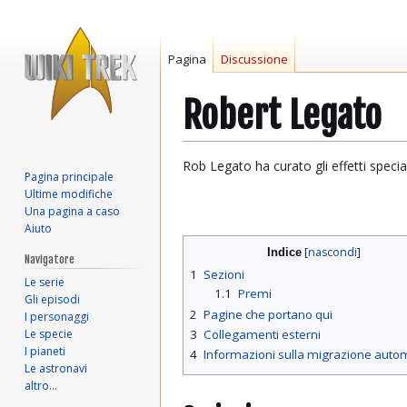
Pagina
Discussione
Robert Legato
Vai
Vai
Rob Legato ha curato gli effetti specia
Pagina principale
alla
alla
Ultime modifiche
navigazione
ricerca
Una pagina a caso
Aiuto
Indice
Navigatore
1
Sezioni
Le serie
1.1
Premi
Gli episodi
2
Pagine che portano qui
I personaggi
Le specie
3
Collegamenti esterni
I pianeti
4
Informazioni sulla migrazione auto
Le astronavi
altro…