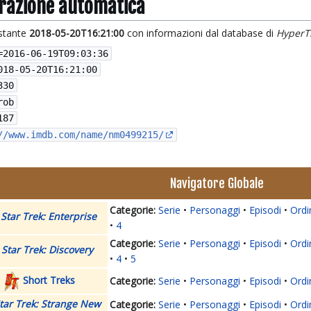
grazione automatica
istante
2018-05-20T16:21:00
con informazioni dal database di
HyperT
=
2016-06-19T09:03:36
018-05-20T16:21:00
330
rob
187
//www.imdb.com/name/nm0499215/
Navigatore Globale
Serie
Personaggi
Episodi
Ordi
Star Trek: Enterprise
4
Serie
Personaggi
Episodi
Ordi
Star Trek: Discovery
4
5
Short Treks
Serie
Personaggi
Episodi
Ordi
tar Trek: Strange New
Serie
Personaggi
Episodi
Ordi