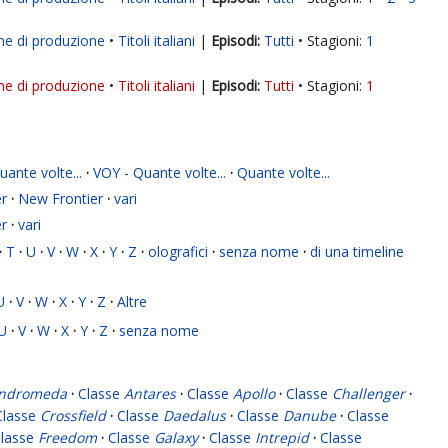
ne di produzione
Titoli italiani
|
Tutti
Stagioni:
1
ne di produzione
Titoli italiani
|
Tutti
Stagioni:
1
ante volte...
·
VOY - Quante volte...
·
Quante volte...
r
·
New Frontier
·
vari
r
·
vari
·
T
·
U
·
V
·
W
·
X
·
Y
·
Z
·
olografici
·
senza nome
·
di una timeline
U
·
V
·
W
·
X
·
Y
·
Z
·
Altre
U
·
V
·
W
·
X
·
Y
·
Z
·
senza nome
ndromeda
·
Classe
Antares
·
Classe
Apollo
·
Classe
Challenger
·
Classe
Crossfield
·
Classe
Daedalus
·
Classe
Danube
·
Classe
lasse
Freedom
·
Classe
Galaxy
·
Classe
Intrepid
·
Classe