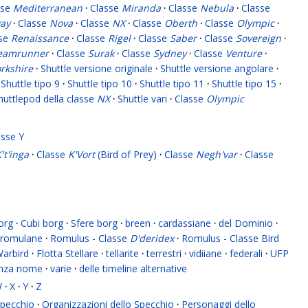
sse
Mediterranean
·
Classe
Miranda
·
Classe
Nebula
·
Classe
ay
·
Classe
Nova
·
Classe
NX
·
Classe
Oberth
·
Classe
Olympic
·
sse
Renaissance
·
Classe
Rigel
·
Classe
Saber
·
Classe
Sovereign
·
eamrunner
·
Classe
Surak
·
Classe
Sydney
·
Classe
Venture
·
rkshire
·
Shuttle versione originale
·
Shuttle versione angolare
·
Shuttle tipo 9
·
Shuttle tipo 10
·
Shuttle tipo 11
·
Shuttle tipo 15
·
huttlepod della classe
NX
·
Shuttle vari
·
Classe
Olympic
asse Y
't'inga
·
Classe
K'Vort
(Bird of Prey)
·
Classe
Negh'var
·
Classe
org
·
Cubi borg
·
Sfere borg
·
breen
·
cardassiane
·
del Dominio
·
romulane
·
Romulus - Classe
D'deridex
·
Romulus - Classe Bird
Warbird
·
Flotta Stellare
·
tellarite
·
terrestri
·
vidiiane
·
federali
·
UFP
enza nome
·
varie
·
delle timeline alternative
W
·
X
·
Y
·
Z
 Specchio
·
Organizzazioni dello Specchio
·
Personaggi dello