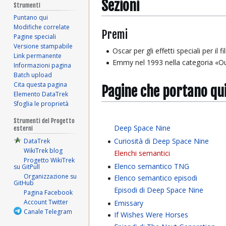
Sezioni
Strumenti
Puntano qui
Modifiche correlate
Premi
Pagine speciali
Versione stampabile
Oscar per gli effetti speciali per il f
Link permanente
Emmy nel 1993 nella categoria «Ou
Informazioni pagina
Batch upload
Cita questa pagina
Pagine che portano qu
Elemento DataTrek
Sfoglia le proprietà
Strumenti del Progetto
Deep Space Nine
esterni
Curiosità di Deep Space Nine
DataTrek
WikiTrek blog
Elenchi semantici
Progetto WikiTrek
Elenco semantico TNG
su GitPull
Organizzazione su
Elenco semantico episodi
GitHub
Episodi di Deep Space Nine
Pagina Facebook
Account Twitter
Emissary
Canale Telegram
If Wishes Were Horses