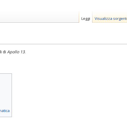
Leggi
Visualizza sorgent
li di
Apollo 13
.
matica