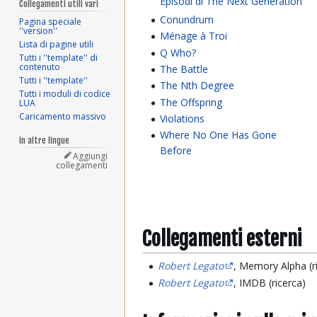
Episodi di The Next Generation
Collegamenti utili vari
Conundrum
Pagina speciale
''version''
Ménage à Troi
Lista di pagine utili
Q Who?
Tutti i ''template'' di
contenuto
The Battle
Tutti i ''template''
The Nth Degree
Tutti i moduli di codice
The Offspring
LUA
Caricamento massivo
Violations
Where No One Has Gone
In altre lingue
Before
Aggiungi
collegamenti
Collegamenti esterni
Robert Legato
, Memory Alpha (r
Robert Legato
, IMDB (ricerca)