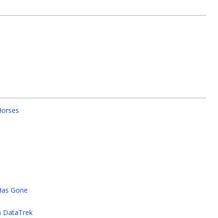
Horses
Has Gone
a DataTrek