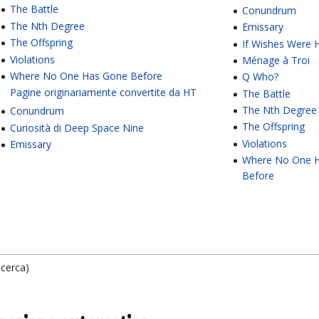
The Battle
Conundrum
The Nth Degree
Emissary
The Offspring
If Wishes Were 
Violations
Ménage à Troi
Where No One Has Gone Before
Q Who?
Pagine originariamente convertite da HT
The Battle
The Nth Degree
Conundrum
The Offspring
Curiosità di Deep Space Nine
Violations
Emissary
Where No One 
Before
icerca)