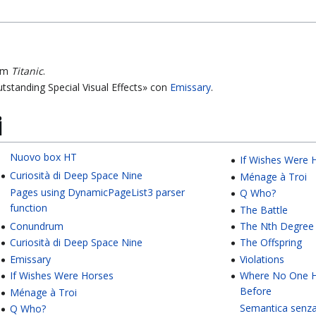
ilm
Titanic
.
tstanding Special Visual Effects» con
Emissary
.
i
Nuovo box HT
If Wishes Were 
Curiosità di Deep Space Nine
Ménage à Troi
Pages using DynamicPageList3 parser
Q Who?
function
The Battle
The Nth Degree
Conundrum
The Offspring
Curiosità di Deep Space Nine
Violations
Emissary
Where No One 
If Wishes Were Horses
Before
Ménage à Troi
Semantica senz
Q Who?