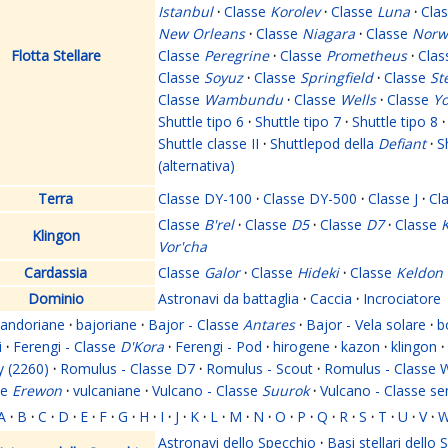
Istanbul
·
Classe
Korolev
·
Classe
Luna
·
Cla
New Orleans
·
Classe
Niagara
·
Classe
Norw
Flotta Stellare
Classe
Peregrine
·
Classe
Prometheus
·
Cla
Classe
Soyuz
·
Classe
Springfield
·
Classe
St
Classe
Wambundu
·
Classe
Wells
·
Classe
Yo
Shuttle tipo 6
·
Shuttle tipo 7
·
Shuttle tipo 8
·
Shuttle classe II
·
Shuttlepod della
Defiant
·
S
(alternativa)
Terra
Classe DY-100
·
Classe DY-500
·
Classe J
·
Cl
Classe
B'rel
·
Classe
D5
·
Classe
D7
·
Classe
K
Klingon
Vor'cha
Cardassia
Classe
Galor
·
Classe
Hideki
·
Classe
Keldon
Dominio
Astronavi da battaglia
·
Caccia
·
Incrociatore
andoriane
·
bajoriane
·
Bajor - Classe
Antares
·
Bajor - Vela solare
·
b
i
·
Ferengi - Classe
D'Kora
·
Ferengi - Pod
·
hirogene
·
kazon
·
klingon
·
y (2260)
·
Romulus - Classe D7
·
Romulus - Scout
·
Romulus - Classe 
se
Erewon
·
vulcaniane
·
Vulcano - Classe
Suurok
·
Vulcano - Classe s
A
·
B
·
C
·
D
·
E
·
F
·
G
·
H
·
I
·
J
·
K
·
L
·
M
·
N
·
O
·
P
·
Q
·
R
·
S
·
T
·
U
·
V
·
Astronavi dello Specchio
·
Basi stellari dello