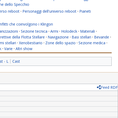
ne dello Specchio
verso reboot
·
Personaggi dell'universo reboot
·
Pianeti
flitti che coinvolgono i Klingon
anizzazioni
·
Sezione tecnica
·
Armi
·
Holodeck
·
Materiali
·
rettive della Flotta Stellare
·
Navigazione
·
Basi stellari
·
Bevande
·
mi stellari
·
Xenobestiario
·
Zone dello spazio
·
Sezione medica
·
k
·
Varie
·
Altri show
st - L
Cast
Feed RDF