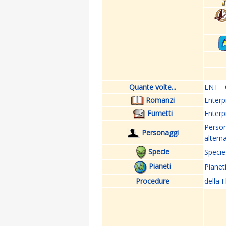
Quante volte...
ENT - 
Romanzi
Enterp
Fumetti
Enterp
Perso
Personaggi
altern
Specie
Specie
Pianeti
Pianet
Procedure
della F