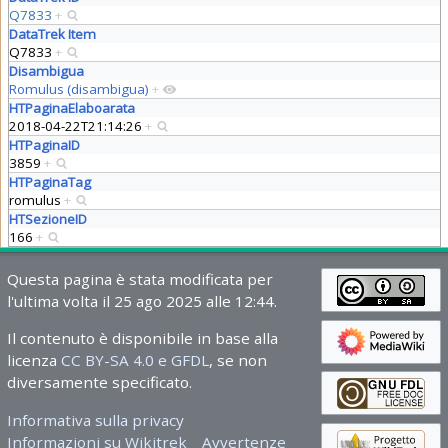
Q7833
+
DataTrek Item
Q7833
+
Disambigua
Romulus (disambigua)
+
HTPaginaElaboarata
2018-04-22T21:14:26
+
HTPaginaID
3859
+
HTPaginaTag
romulus
+
HTSezioneID
166
+
Questa pagina è stata modificata per
l'ultima volta il 25 ago 2025 alle 12:44.
Il contenuto è disponibile in base alla
licenza
CC BY-SA 4.0 e GFDL
, se non
diversamente specificato.
Informativa sulla privacy
Informazioni su Wikitrek
Avvertenze