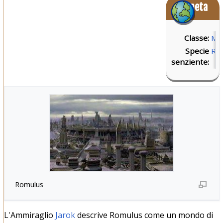
Pianeta
Classe:
M
Specie
Ro
senziente:
Romulus
L'Ammiraglio
Jarok
descrive Romulus come un mondo di