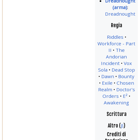
Dreadnought
(arma)
:
Dreadnought
Regia
Riddles
Workforce - Part
II
The
Andorian
Incident
Vox
Sola
Dead Stop
Dawn
Bounty
Exile
Chosen
Realm
Doctor's
Orders
E²
Awakening
Scrittura
Altro (
β
)
Crediti di