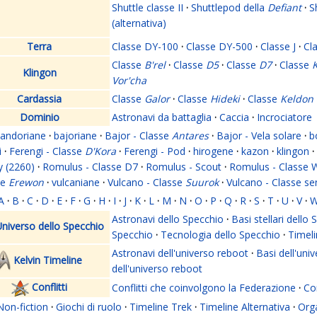
Shuttle classe II
·
Shuttlepod della
Defiant
·
S
(alternativa)
Terra
Classe DY-100
·
Classe DY-500
·
Classe J
·
Cl
Classe
B'rel
·
Classe
D5
·
Classe
D7
·
Classe
K
Klingon
Vor'cha
Cardassia
Classe
Galor
·
Classe
Hideki
·
Classe
Keldon
Dominio
Astronavi da battaglia
·
Caccia
·
Incrociatore
andoriane
·
bajoriane
·
Bajor - Classe
Antares
·
Bajor - Vela solare
·
b
i
·
Ferengi - Classe
D'Kora
·
Ferengi - Pod
·
hirogene
·
kazon
·
klingon
·
y (2260)
·
Romulus - Classe D7
·
Romulus - Scout
·
Romulus - Classe 
se
Erewon
·
vulcaniane
·
Vulcano - Classe
Suurok
·
Vulcano - Classe s
A
·
B
·
C
·
D
·
E
·
F
·
G
·
H
·
I
·
J
·
K
·
L
·
M
·
N
·
O
·
P
·
Q
·
R
·
S
·
T
·
U
·
V
·
Astronavi dello Specchio
·
Basi stellari dello
niverso dello Specchio
Specchio
·
Tecnologia dello Specchio
·
Timeli
Astronavi dell'universo reboot
·
Basi dell'uni
Kelvin Timeline
dell'universo reboot
Conflitti
Conflitti che coinvolgono la Federazione
·
Con
Non-fiction
·
Giochi di ruolo
·
Timeline Trek
·
Timeline Alternativa
·
Org