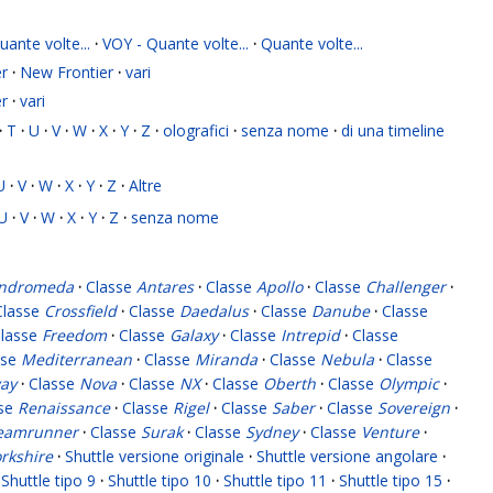
ante volte...
·
VOY - Quante volte...
·
Quante volte...
r
·
New Frontier
·
vari
r
·
vari
·
T
·
U
·
V
·
W
·
X
·
Y
·
Z
·
olografici
·
senza nome
·
di una timeline
U
·
V
·
W
·
X
·
Y
·
Z
·
Altre
U
·
V
·
W
·
X
·
Y
·
Z
·
senza nome
ndromeda
·
Classe
Antares
·
Classe
Apollo
·
Classe
Challenger
·
Classe
Crossfield
·
Classe
Daedalus
·
Classe
Danube
·
Classe
lasse
Freedom
·
Classe
Galaxy
·
Classe
Intrepid
·
Classe
sse
Mediterranean
·
Classe
Miranda
·
Classe
Nebula
·
Classe
ay
·
Classe
Nova
·
Classe
NX
·
Classe
Oberth
·
Classe
Olympic
·
sse
Renaissance
·
Classe
Rigel
·
Classe
Saber
·
Classe
Sovereign
·
eamrunner
·
Classe
Surak
·
Classe
Sydney
·
Classe
Venture
·
rkshire
·
Shuttle versione originale
·
Shuttle versione angolare
·
Shuttle tipo 9
·
Shuttle tipo 10
·
Shuttle tipo 11
·
Shuttle tipo 15
·