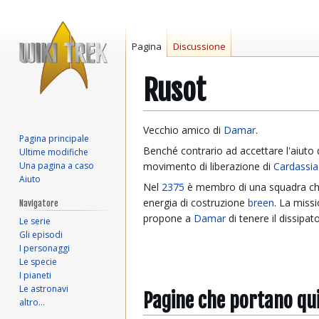
Pagina
Discussione
Rusot
Vai
Vai
Vecchio amico di
Damar
.
Pagina principale
alla
alla
Benché contrario ad accettare l'aiuto 
Ultime modifiche
navigazione
ricerca
Una pagina a caso
movimento di liberazione di
Cardassia
Aiuto
Nel
2375
è membro di una squadra ch
energia di costruzione
breen
. La miss
Navigatore
propone a
Damar
di tenere il dissipa
Le serie
Gli episodi
I personaggi
Le specie
I pianeti
Le astronavi
Pagine che portano qu
altro…