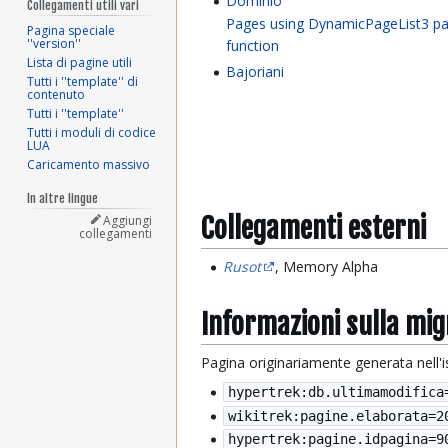
Dominio
Collegamenti utili vari
Pages using DynamicPageList3 pa
Pagina speciale
''version''
function
Lista di pagine utili
Bajoriani
Tutti i ''template'' di
contenuto
Tutti i ''template''
Tutti i moduli di codice
LUA
Caricamento massivo
In altre lingue
Collegamenti esterni
Aggiungi
collegamenti
Rusot
, Memory Alpha
Informazioni sulla mi
Pagina originariamente generata nell'
hypertrek:db.ultimamodifica
wikitrek:pagine.elaborata=
2
hypertrek:pagine.idpagina=9