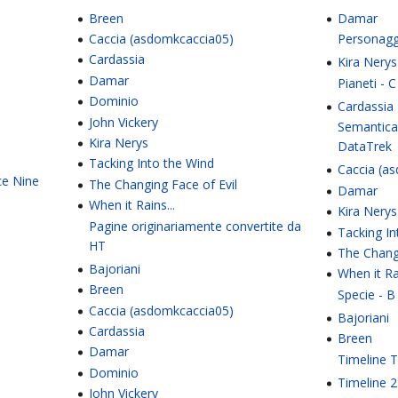
Breen
Damar
Caccia (asdomkcaccia05)
Personagg
Cardassia
Kira Nerys
Damar
Pianeti - C
Dominio
Cardassia
John Vickery
Semantica
Kira Nerys
DataTrek
Tacking Into the Wind
Caccia (a
ce Nine
The Changing Face of Evil
Damar
When it Rains...
Kira Nerys
Pagine originariamente convertite da
Tacking In
HT
The Changi
Bajoriani
When it Rai
Breen
Specie - B
Caccia (asdomkcaccia05)
Bajoriani
Cardassia
Breen
Damar
Timeline 
Dominio
Timeline 
John Vickery