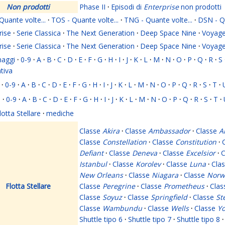
Non prodotti
Phase II
·
Episodi di
Enterprise
non prodotti
Quante volte...
·
TOS - Quante volte...
·
TNG - Quante volte...
·
DSN - Qu
rise
·
Serie Classica
·
The Next Generation
·
Deep Space Nine
·
Voyage
rise
·
Serie Classica
·
The Next Generation
·
Deep Space Nine
·
Voyage
naggi
·
0-9
·
A
·
B
·
C
·
D
·
E
·
F
·
G
·
H
·
I
·
J
·
K
·
L
·
M
·
N
·
O
·
P
·
Q
·
R
·
S
ativa
·
0-9
·
A
·
B
·
C
·
D
·
E
·
F
·
G
·
H
·
I
·
J
·
K
·
L
·
M
·
N
·
O
·
P
·
Q
·
R
·
S
·
T
·
i
·
0-9
·
A
·
B
·
C
·
D
·
E
·
F
·
G
·
H
·
I
·
J
·
K
·
L
·
M
·
N
·
O
·
P
·
Q
·
R
·
S
·
T
·
lotta Stellare
·
mediche
Classe
Akira
·
Classe
Ambassador
·
Classe
A
Classe
Constellation
·
Classe
Constitution
·
Defiant
·
Classe
Deneva
·
Classe
Excelsior
·
C
Istanbul
·
Classe
Korolev
·
Classe
Luna
·
Cla
New Orleans
·
Classe
Niagara
·
Classe
Norw
Flotta Stellare
Classe
Peregrine
·
Classe
Prometheus
·
Cla
Classe
Soyuz
·
Classe
Springfield
·
Classe
St
Classe
Wambundu
·
Classe
Wells
·
Classe
Yo
Shuttle tipo 6
·
Shuttle tipo 7
·
Shuttle tipo 8
·