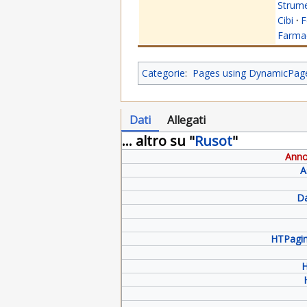
Strume
Cibi
·
F
Farmac
Categorie
:
Pages using DynamicPageL
Dati
Allegati
... altro su "
Rusot
"
Anno
A
Da
HTPagin
H