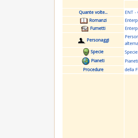
Quante volte...
ENT - 
Romanzi
Enterp
Fumetti
Enterp
Perso
Personaggi
altern
Specie
Specie
Pianeti
Pianet
Procedure
della F