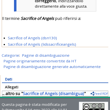
correggerlo
, indirizzandolo
direttamente alla voce giusta.
Il termine
Sacrifice of Angels
può riferirsi a:
Sacrifice of Angels (dsn130)
Sacrifice of Angels (lidssacrificeangels)
Categorie
:
Pagine di disambiguazione
Pagine originariamente convertite da HT
Pagine di disambiguazione generate automaticamente
Dati
Allegati
... altro su "
Sacrifice of Angels (disambigua)
"
Feed RDF
Questa pagina è stata modificata per
l'ultima volta il 16 nov 2022 alle 11:51.