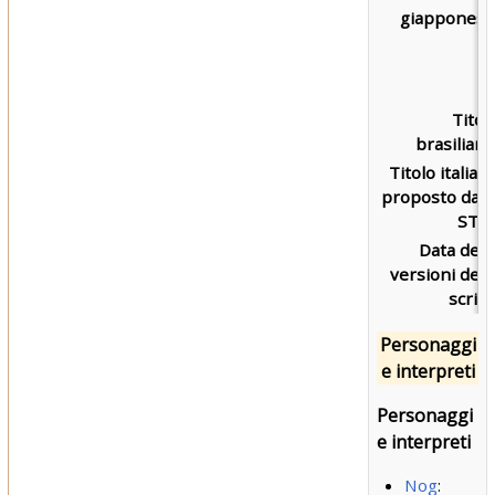
giapponese
Titol
brasiliano
Titolo italian
proposto dall
STIC
Data dell
versioni dell
script
Personaggi
e interpreti
Personaggi
e interpreti
Nog
: