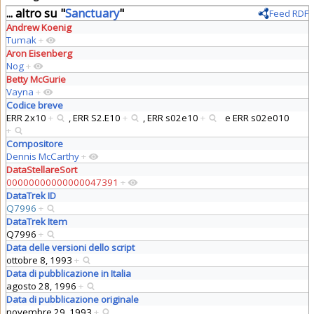
... altro su "
Sanctuary
"
Feed RDF
Andrew Koenig
Tumak
+
Aron Eisenberg
Nog
+
Betty McGurie
Vayna
+
Codice breve
ERR 2x10
+
,
ERR S2.E10
+
,
ERR s02e10
+
e
ERR s02e010
+
Compositore
Dennis McCarthy
+
DataStellareSort
00000000000000047391
+
DataTrek ID
Q7996
+
DataTrek Item
Q7996
+
Data delle versioni dello script
ottobre 8, 1993
+
Data di pubblicazione in Italia
agosto 28, 1996
+
Data di pubblicazione originale
novembre 29, 1993
+