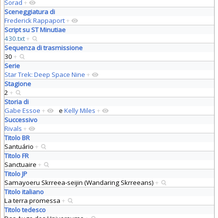
Sorad
+
Sceneggiatura di
Frederick Rappaport
+
Script su ST Minutiae
430.txt
+
Sequenza di trasmissione
30
+
Serie
Star Trek: Deep Space Nine
+
Stagione
2
+
Storia di
Gabe Essoe
+
e
Kelly Miles
+
Successivo
Rivals
+
Titolo BR
Santuário
+
Titolo FR
Sanctuaire
+
Titolo JP
Samayoeru Skrreea-seijin (Wandaring Skrreeans)
+
Titolo italiano
La terra promessa
+
Titolo tedesco