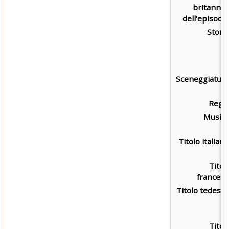
britannic
dell'episodio
Storia
Sceneggiatura
Regia
Musica
Titolo italiano
Titol
francese
Titolo tedesco
Titol