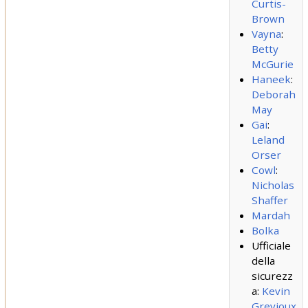
Curtis-
Brown
Vayna
:
Betty
McGurie
Haneek
:
Deborah
May
Gai
:
Leland
Orser
Cowl
:
Nicholas
Shaffer
Mardah
Bolka
Ufficiale
della
sicurezz
a:
Kevin
Grevioux