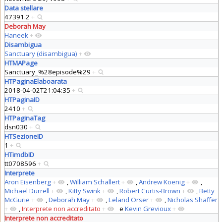
Data stellare
47391.2
+
Deborah May
Haneek
+
Disambigua
Sanctuary (disambigua)
+
HTMAPage
Sanctuary_%28episode%29
+
HTPaginaElaboarata
2018-04-02T21:04:35
+
HTPaginaID
2410
+
HTPaginaTag
dsn030
+
HTSezioneID
1
+
HTimdbID
tt0708596
+
Interprete
Aron Eisenberg
+
,
William Schallert
+
,
Andrew Koenig
+
,
Michael Durrell
+
,
Kitty Swink
+
,
Robert Curtis-Brown
+
,
Betty
McGurie
+
,
Deborah May
+
,
Leland Orser
+
,
Nicholas Shaffer
+
,
Interprete non accreditato
+
e
Kevin Grevioux
+
Interprete non accreditato