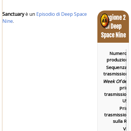
Sanctuary
è un
Episodio di Deep Space
Stagione 2
Nine
.
di Deep
Space Nine
Numero d
produzione
Sequenza d
trasmissione
Week Of
dell
prim
trasmission
USA
Prim
trasmission
sulla RAI
VH