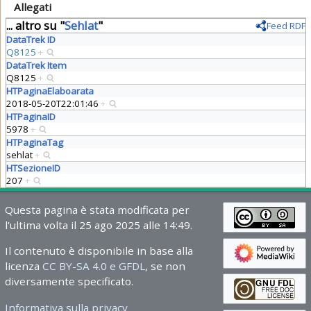
Allegati
... altro su "
Sehlat
"
Feed RDF
DataTrek ID
Q8125
+
DataTrek Item
Q8125
+
HTPaginaElaboarata
2018-05-20T22:01:46
+
HTPaginaID
5978
+
HTPaginaTag
sehlat
+
HTSezioneID
207
+
Questa pagina è stata modificata per
l'ultima volta il 25 ago 2025 alle 14:49.
Il contenuto è disponibile in base alla
licenza
CC BY-SA 4.0 e GFDL
, se non
diversamente specificato.
Informativa sulla privacy