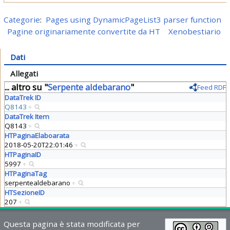
Categorie
:
Pages using DynamicPageList3 parser function
Pagine originariamente convertite da HT
Xenobestiario
Dati
Allegati
... altro su "
Serpente aldebarano
"
Feed RDF
DataTrek ID
Q8143
+
DataTrek Item
Q8143
+
HTPaginaElaboarata
2018-05-20T22:01:46
+
HTPaginaID
5997
+
HTPaginaTag
serpentealdebarano
+
HTSezioneID
207
+
Questa pagina è stata modificata per