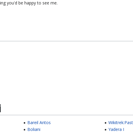
oping you'd be happy to see me.
i
Bareil Antos
Wikitrek:Past
Boliani
Yadera I