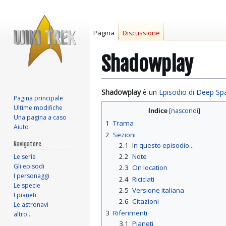
Pagina
Discussione
Shadowplay
Vai
Vai
Shadowplay
è un
Episodio di Deep Sp
Pagina principale
alla
alla
Ultime modifiche
Indice
navigazione
ricerca
Una pagina a caso
1
Trama
Aiuto
2
Sezioni
Navigatore
2.1
In questo episodio...
2.2
Note
Le serie
Gli episodi
2.3
On location
I personaggi
2.4
Riciclati
Le specie
2.5
Versione italiana
I pianeti
2.6
Citazioni
Le astronavi
3
Riferimenti
altro…
3.1
Pianeti