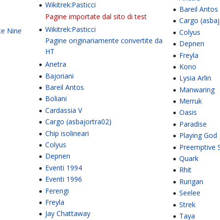
Wikitrek:Pasticci
Bareil Antos
Pagine importate dal sito di test
Cargo (asbaj
Wikitrek:Pasticci
ce Nine
Colyus
Pagine originariamente convertite da
Depnen
HT
Freyla
Anetra
Kono
Bajoriani
Lysia Arlin
Bareil Antos
Manwaring
Boliani
Merruk
Cardassia V
Oasis
Cargo (asbajortra02)
Paradise
Chip isolineari
Playing God
Colyus
Preemptive S
Depnen
Quark
Eventi 1994
Rhit
Eventi 1996
Rurigan
Ferengi
Seelee
Freyla
Strek
Jay Chattaway
Taya