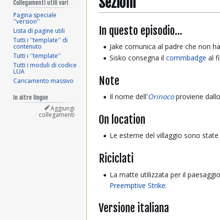
Sezioni
Collegamenti utili vari
Pagina speciale
''version''
In questo episodio...
Lista di pagine utili
Tutti i ''template'' di
Jake comunica al padre che non ha 
contenuto
Tutti i ''template''
Sisko consegna il
commbadge
al f
Tutti i moduli di codice
LUA
Note
Caricamento massivo
Il nome dell'
Orinoco
proviene dallo
In altre lingue
Aggiungi
collegamenti
On location
Le esterne del villaggio sono state
Riciclati
La matte utilizzata per il paesaggi
Preemptive Strike
.
Versione italiana