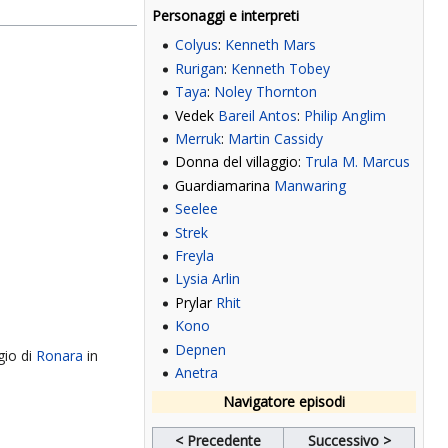
Personaggi e interpreti
Colyus
:
Kenneth Mars
Rurigan
:
Kenneth Tobey
Taya
:
Noley Thornton
Vedek
Bareil Antos
:
Philip Anglim
Merruk
:
Martin Cassidy
Donna del villaggio:
Trula M. Marcus
Guardiamarina
Manwaring
Seelee
Strek
Freyla
Lysia Arlin
Prylar
Rhit
Kono
Depnen
gio di
Ronara
in
Anetra
Navigatore episodi
< Precedente
Successivo >