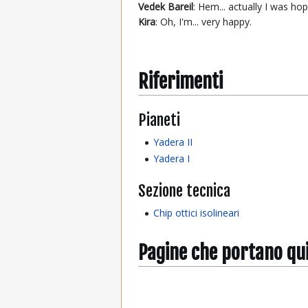
Vedek Bareil
: Hem... actually I was h
Kira
: Oh, I'm... very happy.
Riferimenti
Pianeti
Yadera II
Yadera I
Sezione tecnica
Chip ottici isolineari
Pagine che portano qu