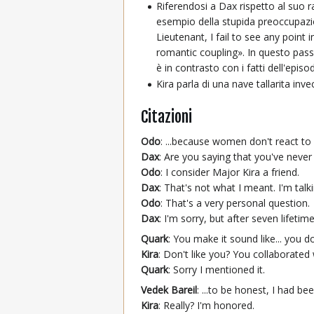
Riferendosi a Dax rispetto al suo ra
esempio della stupida preoccupazion
Lieutenant, I fail to see any point
romantic coupling». In questo pas
è in contrasto con i fatti dell'ep
Kira parla di una nave tallarita inv
Citazioni
Odo
: ...because women don't react to
Dax
: Are you saying that you've never
Odo
: I consider Major Kira a friend.
Dax
: That's not what I meant. I'm talki
Odo
: That's a very personal question.
Dax
: I'm sorry, but after seven lifet
Quark
: You make it sound like... you do
Kira
: Don't like you? You collaborated
Quark
: Sorry I mentioned it.
Vedek Bareil
: ...to be honest, I had b
Kira
: Really? I'm honored.