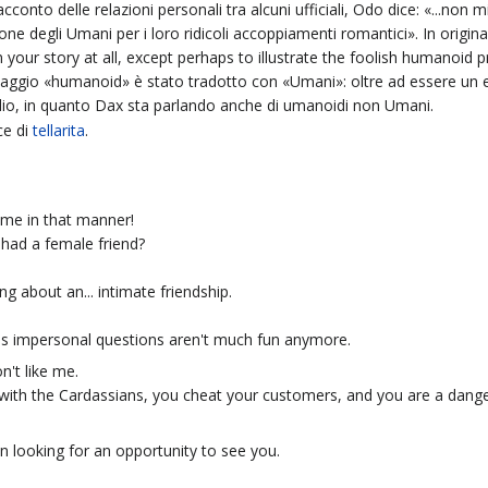
cconto delle relazioni personali tra alcuni ufficiali, Odo dice: «...non
e degli Umani per i loro ridicoli accoppiamenti romantici». In origina
 in your story at all, except perhaps to illustrate the foolish humanoid
saggio «humanoid» è stato tradotto con «Umani»: oltre ad essere un e
isodio, in quanto Dax sta parlando anche di umanoidi non Umani.
ece di
tellarita
.
 me in that manner!
 had a female friend?
ng about an... intimate friendship.
imes impersonal questions aren't much fun anymore.
n't like me.
 with the Cardassians, you cheat your customers, and you are a danger t
een looking for an opportunity to see you.