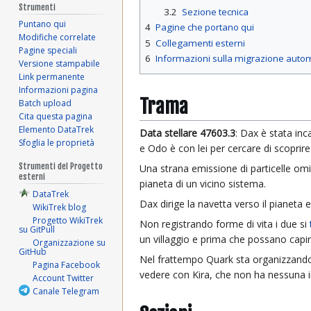
Strumenti
3.2
Sezione tecnica
Puntano qui
4
Pagine che portano qui
Modifiche correlate
5
Collegamenti esterni
Pagine speciali
6
Informazioni sulla migrazione auto
Versione stampabile
Link permanente
Informazioni pagina
Trama
Batch upload
Cita questa pagina
Elemento DataTrek
Data stellare 47603.3
: Dax è stata inc
Sfoglia le proprietà
e Odo è con lei per cercare di scoprire 
Strumenti del Progetto
Una strana emissione di particelle omi
esterni
pianeta di un vicino sistema.
DataTrek
Dax dirige la navetta verso il pianeta e
WikiTrek blog
Progetto WikiTrek
Non registrando forme di vita i due si
su GitPull
un villaggio e prima che possano capir
Organizzazione su
GitHub
Nel frattempo Quark sta organizzando 
Pagina Facebook
vedere con Kira, che non ha nessuna in
Account Twitter
Canale Telegram