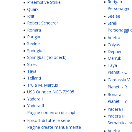
Rurigan
Preemptive Strike
Personaggi -
Quark
Rhit
Seelee
Robert Scheerer
Strek
Ronara
Personaggi o
Rurigan
Anetra
Seelee
Colyus
Springball
Depnen
Springball (holodeck)
Merruk
Strek
Taya
Taya
Pianeti - C
Tellariti
Cardassia V
Trula M. Marcus
Pianeti - R
USS Orinoco NCC-72905
Ronara
Yadera I
Pianeti - Y
Yadera II
Yadera I
Pagine con errori di script
Yadera II
Episodi di tutte le serie
Semantica s
Pagine create manualmente
Anetra