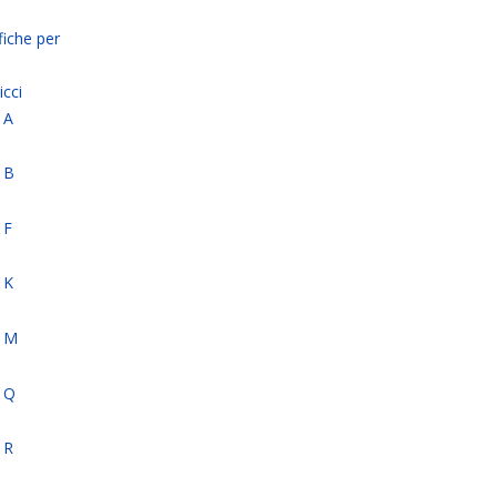
fiche per
icci
 A
 B
 F
 K
- M
- Q
 R