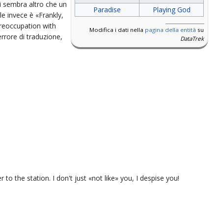
 mi sembra altro che un
Paradise
Playing God
le invece è «Frankly,
 preoccupation with
Modifica i dati nella
pagina della entità
su
rrore di traduzione,
DataTrek
o the station. I don't just «not like» you, I despise you!