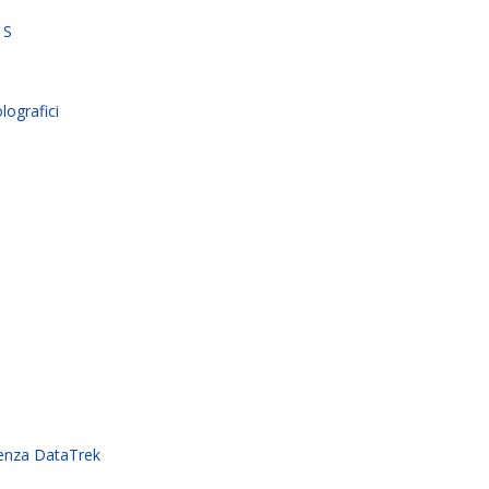
 S
lografici
enza DataTrek