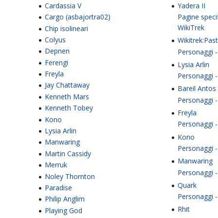
Cardassia V
Yadera II
Cargo (asbajortra02)
Pagine speci
WikiTrek
Chip isolineari
Colyus
Wikitrek:Past
Depnen
Personaggi -
Ferengi
Lysia Arlin
Freyla
Personaggi -
Jay Chattaway
Bareil Antos
Kenneth Mars
Personaggi -
Kenneth Tobey
Freyla
Kono
Personaggi -
Lysia Arlin
Kono
Manwaring
Personaggi 
Martin Cassidy
Manwaring
Merruk
Personaggi 
Noley Thornton
Quark
Paradise
Personaggi -
Philip Anglim
Rhit
Playing God