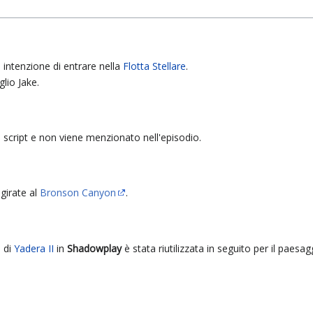
intenzione di entrare nella
Flotta Stellare
.
iglio Jake.
 script e non viene menzionato nell'episodio.
 girate al
Bronson Canyon
.
o di
Yadera II
in
Shadowplay
è stata riutilizzata in seguito per il paesag