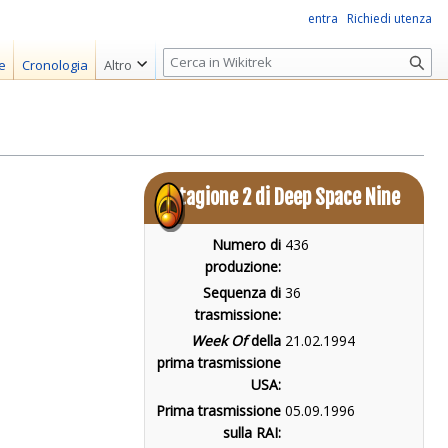
entra
Richiedi utenza
R
e
Cronologia
Altro
i
c
e
r
c
Stagione 2 di Deep Space Nine
a
Numero di
436
produzione:
Sequenza di
36
trasmissione:
Week Of
della
21.02.1994
prima trasmissione
USA:
Prima trasmissione
05.09.1996
sulla RAI: