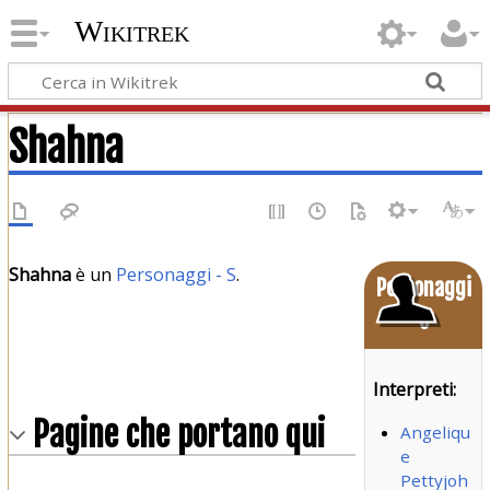
Wikitrek
Shahna
Shahna
è un
Personaggi - S
.
Personaggi
o
Interpreti:
Pagine che portano qui
Angeliqu
e
Pettyjoh