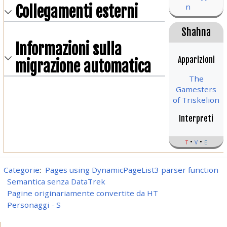
n
Collegamenti esterni
Shahna
Informazioni sulla
Apparizioni
migrazione automatica
The
Gamesters
of Triskelion
Interpreti
t
v
e
Categorie
:
Pages using DynamicPageList3 parser function
Semantica senza DataTrek
Pagine originariamente convertite da HT
Personaggi - S