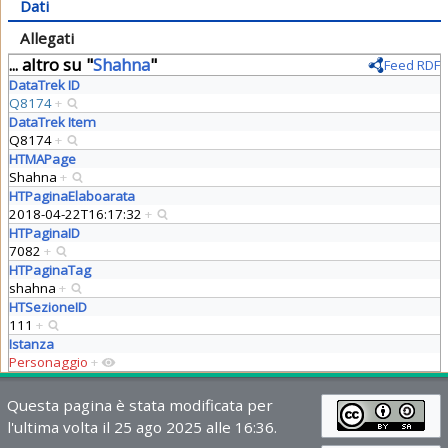
Dati
Allegati
... altro su "
Shahna
"
Feed RDF
DataTrek ID
Q8174
+
DataTrek Item
Q8174
+
HTMAPage
Shahna
+
HTPaginaElaboarata
2018-04-22T16:17:32
+
HTPaginaID
7082
+
HTPaginaTag
shahna
+
HTSezioneID
111
+
Istanza
Personaggio
+
Questa pagina è stata modificata per
l'ultima volta il 25 ago 2025 alle 16:36.