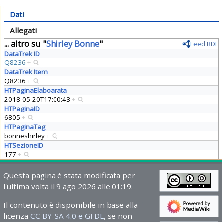
Dati
Allegati
... altro su "
Shirley Bonne
"
Feed RDF
DataTrek ID
Q8236
+
DataTrek Item
Q8236
+
HTPaginaElaboarata
2018-05-20T17:00:43
+
HTPaginaID
6805
+
HTPaginaTag
bonneshirley
+
HTSezioneID
177
+
Questa pagina è stata modificata per
l'ultima volta il 9 ago 2026 alle 01:19.
Il contenuto è disponibile in base alla
licenza
CC BY-SA 4.0 e GFDL
, se non