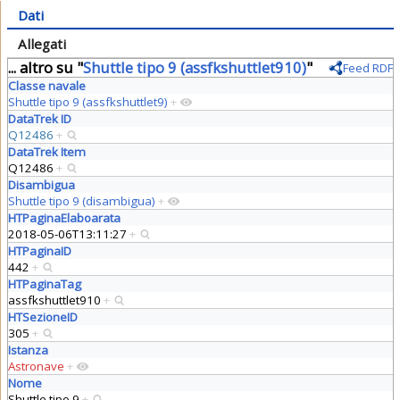
Dati
Allegati
... altro su "
Shuttle tipo 9 (assfkshuttlet910)
"
Feed RDF
Classe navale
Shuttle tipo 9 (assfkshuttlet9)
+
DataTrek ID
Q12486
+
DataTrek Item
Q12486
+
Disambigua
Shuttle tipo 9 (disambigua)
+
HTPaginaElaboarata
2018-05-06T13:11:27
+
HTPaginaID
442
+
HTPaginaTag
assfkshuttlet910
+
HTSezioneID
305
+
Istanza
Astronave
+
Nome
Shuttle tipo 9
+